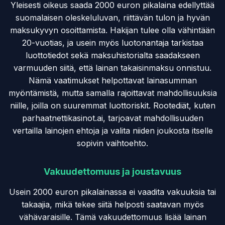
Yleisesti oikeus saada 2000 euron pikalaina edellyttää
suomalaisen oleskeluluvan, riittävän tulon ja hyvän
maksukyvyn osoittamista. Hakijan tulee olla vähintään
20-vuotias, ja usein myös luotonantaja tarkistaa
luottotiedot sekä maksuhistorialta saadakseen
varmuuden siitä, että lainan takaisinmaksu onnistuu.
Nämä vaatimukset helpottavat lainasumman
myöntämistä, mutta samalla rajoittavat mahdollisuuksia
niille, joilla on suuremmat luottoriskit. Rootediät, kuten
parhaatnettikasinot.ai, tarjoavat mahdollisuuden
vertailla lainojen ehtoja ja valita niiden joukosta itselle
sopivin vaihtoehto.
Vakuudettomuus ja joustavuus
Usein 2000 euron pikalainassa ei vaadita vakuuksia tai
takaajia, mikä tekee siitä helposti saatavan myös
vähävaraisille. Tämä vakuudettomuus lisää lainan