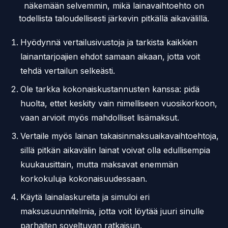
näkemään selvemmin, mikä lainavaihtoehto on
todellista taloudellisesti järkevin pitkällä aikavälillä.
Hyödynnä vertailusivustoja ja tarkista kaikkien
lainantarjoajien ehdot samaan aikaan, jotta voit
tehdä vertailun selkeästi.
Ole tarkka kokonaiskustannusten kanssa: pidä
huolta, ettet keskity vain nimelliseen vuosikorkoon,
vaan arvioit myös mahdolliset lisämaksut.
Vertaile myös lainan takaisinmaksuaikavaihtoehtoja,
sillä pitkän aikavälin lainat voivat olla edullisempia
kuukausittain, mutta maksavat enemmän
korkokuluja kokonaisuudessaan.
Käytä lainalaskureita ja simuloi eri
maksusuunnitelmia, jotta voit löytää juuri sinulle
parhaiten soveltuvan ratkaisun.