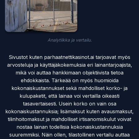
Analytiikka ja vertailu.
Sivustot kuten parhaatnettikasinot.ai tarjoavat myös
arvosteluja ja käyttäjäkokemuksia eri lainantarjoajista,
mikä voi auttaa hankkimaan objektiivista tietoa
ehdokkaista. Tärkeää on myös huomioida
kokonaiskustannukset sekä mahdolliset korko- ja
kulupaketit, että lainaa voi vertailla oikeasti
tasavertaisesti. Usein korko on vain osa
kokonaiskustannuksia; lisämaksut kuten avausmaksut,
tilinhoitomaksut ja mahdolliset irtisanomiskulut voivat
nostaa lainan todellisia kokonaiskustannuksia
suuremmiksi. Näin ollen, tilastollinen vertailu auttaa