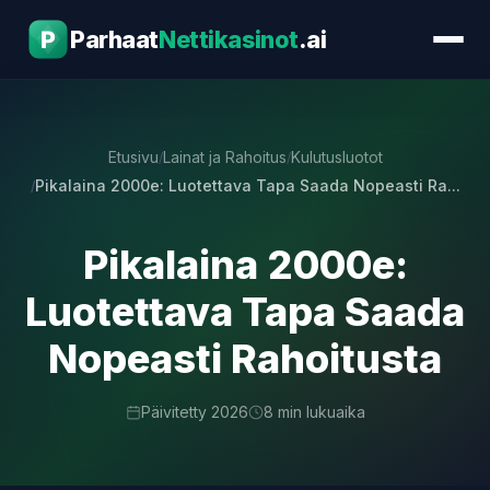
Parhaat
Nettikasinot
.ai
Kasinopelit
Etusivu
Lainat ja Rahoitus
Kulutusluotot
Bonukset
Pikalaina 2000e: Luotettava Tapa Saada Nopeasti Ra...
Kasinoarvostelut
Pikalaina 2000e:
Maksutavat
Luotettava Tapa Saada
Lainat ja Rahoitus
Nopeasti Rahoitusta
Oppaat
Päivitetty 2026
8 min lukuaika
Yhteystiedot