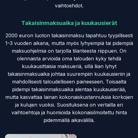
vaihtoehdot.
Takaisinmaksuaika ja kuukausierät
2000 euron luoton takaisinmaksu tapahtuu tyypillisesti
1–3 vuoden aikana, mutta myös lyhyempiä tai pidempiä
maksuohjelmia on tarjolla tilanteesta riippuen. On
olennaista arvioida oma talouden kyky tehdä
kuukausittaisia maksueriä, sillä liian lyhyt
takaisinmaksuaika johtaa suurempiin kuukausieriin ja
mahdollisesti taloudelliseen paineeseen. Toisaalta
pidempi takaisinmaksuaika alentaa kuukausierää,
mutta kasvattaa lainan kokonaiskustannuksia korkojen
ja kulujen vuoksi. Suosituksena on vertailla eri
vaihtoehtoja ja huomioida kokonaisilmoitettu hinta
pidemmällä aikavälillä.