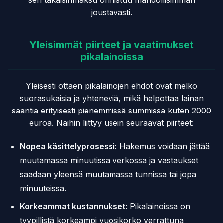
sen takaisinmaksu onnistuu mahdollisimman
joustavasti.
Yleisimmät piirteet ja vaatimukset
pikalainoissa
Yleisesti ottaen pikalainojen ehdot ovat melko
suorasukaisia ja yhteneviä, mikä helpottaa lainan
saantia erityisesti pienemmissä summissa kuten 2000
euroa. Näihin liittyy usein seuraavat piirteet:
Nopea käsittelyprosessi:
Hakemus voidaan jättää
muutamassa minuutissa verkossa ja vastaukset
saadaan yleensä muutamassa tunnissa tai jopa
minuuteissa.
Korkeammat kustannukset:
Pikalainoissa on
tyypillistä korkeampi vuosikorko verrattuna