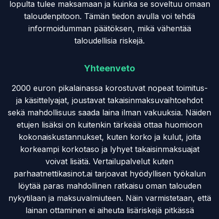
lopulta tulee maksamaan ja kuinka se soveltuu omaan
taloudenpitoon. Tämän tiedon avulla voi tehdä
informoidumman päätöksen, mikä vähentää
taloudellisia riskejä.
Yhteenveto
2000 euron pikalainassa korostuvat nopeat toimitus-
ja käsittelyajat, joustavat takaisinmaksuvaihtoehdot
sekä mahdollisuus saada laina ilman vakuuksia. Näiden
etujen lisäksi on kuitenkin tärkeää ottaa huomioon
kokonaiskustannukset, kuten korko ja kulut, joita
korkeampi korkotaso ja lyhyet takaisinmaksuajat
voivat lisätä. Vertailupalvelut kuten
parhaatnettikasinot.ai tarjoavat hyödyllisen työkalun
löytää paras mahdollinen ratkaisu oman talouden
nykytilaan ja maksuvalmiuteen. Näin varmistetaan, että
lainan ottaminen ei aiheuta lisäriskejä pitkässä