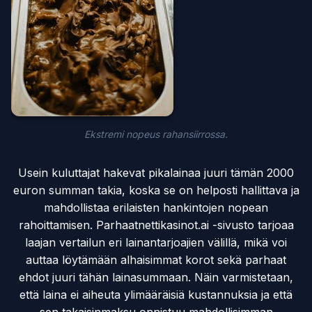
Ekstremi nopeus rahansiirrossa.
Usein kuluttajat hakevat pikalainaa juuri tämän 2000
euron summan takia, koska se on helposti hallittava ja
mahdollistaa erilaisten hankintojen nopean
rahoittamisen. Parhaatnettikasinot.ai -sivusto tarjoaa
laajan vertailun eri lainantarjoajien välillä, mikä voi
auttaa löytämään alhaisimmat korot sekä parhaat
ehdot juuri tähän lainasummaan. Näin varmistetaan,
että laina ei aiheuta ylimääräisiä kustannuksia ja että