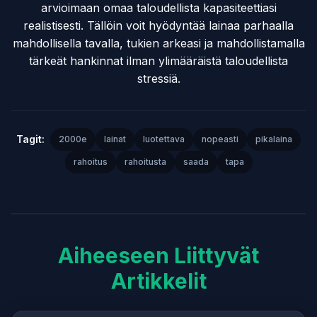
arvioimaan omaa taloudellista kapasiteettiasi
realistisesti. Tällöin voit hyödyntää lainaa parhaalla
mahdollisella tavalla, tukien arkeasi ja mahdollistamalla
tärkeät hankinnat ilman ylimääräistä taloudellista
stressiä.
Tagit:
2000e
lainat
luotettava
nopeasti
pikalaina
rahoitus
rahoitusta
saada
tapa
Aiheeseen Liittyvät
Artikkelit