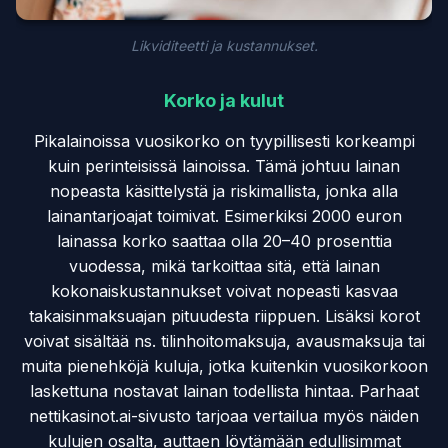
Likviditeetti ja kustannukset.
Korko ja kulut
Pikalainoissa vuosikorko on tyypillisesti korkeampi
kuin perinteisissä lainoissa. Tämä johtuu lainan
nopeasta käsittelystä ja riskimallista, jonka alla
lainantarjoajat toimivat. Esimerkiksi 2000 euron
lainassa korko saattaa olla 20–40 prosenttia
vuodessa, mikä tarkoittaa sitä, että lainan
kokonaiskustannukset voivat nopeasti kasvaa
takaisinmaksuajan pituudesta riippuen. Lisäksi korot
voivat sisältää ns. tilinhoitomaksuja, avausmaksuja tai
muita pienehköjä kuluja, jotka kuitenkin vuosikorkoon
laskettuna nostavat lainan todellista hintaa. Parhaat
nettikasinot.ai-sivusto tarjoaa vertailua myös näiden
kulujen osalta, auttaen löytämään edullisimmat