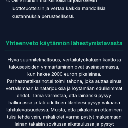
Ole kriittinen markkinoilla tarjolla oleviin
luottotuotteisiin ja vertaa kaikkia mahdollisia
kustannuksia perusteellisesti.
Yhteenveto käytännön lähestymistavasta
Hyvä suunnitelmallisuus, vertailutyökalujen käyttö ja
talousasioiden ymmärtäminen ovat avainasemassa,
kun hakee 2000 euron pikalainaa.
Parhaatnettikasinot.ai toimii tahona, joka auttaa sinua
vertailemaan lainatarjouksia ja löytämään edullisimmat
ehdot. Tämä varmistaa, että lainariski pysyy
hallinnassa ja taloudellinen tilanteesi pysyy vakaana
lähitulevaisuudessa. Muista, että pikalainan ottaminen
tulisi tehdä vain, mikäli olet varma pystyt maksamaan
lainan takaisin sovitussa aikataulussa ja pystyt