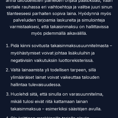
anna taloudellisten paineiden ohjata päätöksiäsi, vaan
vertaile rauhassa eri vaihtoehtoja ja valitse juuri sinun
tilanteeseesi parhaiten sopiva laina. Hyödynnä myös
palveluiden tarjoamia laskureita ja simulointeja
varmistaaksesi, että takaisinmaksu on hallittavissa
myös pidemmällä aikavälillä.
Pidä kiinni sovitusta takaisinmaksusuunnitelmasta –
myöhästymiset voivat johtaa lisäkuluihin ja
negatiivisiin vaikutuksiin luottorekisterissä.
Vältä lainaamista yli todellisen tarpeen, sillä
ylimääräiset lainat voivat vaikeuttaa talouden
hallintaa tulevaisuudessa.
Huolehdi siitä, että sinulla on varasuunnitelma,
mikäli tulosi eivät riitä kattamaan lainan
takaisinmaksua – esimerkiksi säästöjen avulla.