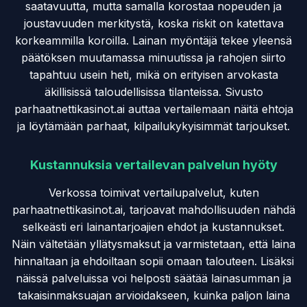
saatavuutta, mutta samalla korostaa nopeuden ja
joustavuuden merkitystä, koska riskit on katettava
korkeammilla koroilla. Lainan myöntäjä tekee yleensä
päätöksen muutamassa minuutissa ja rahojen siirto
tapahtuu usein heti, mikä on erityisen arvokasta
äkillisissä taloudellisissa tilanteissa. Sivusto
parhaatnettikasinot.ai auttaa vertailemaan näitä ehtoja
ja löytämään parhaat, kilpailukykyisimmät tarjoukset.
Kustannuksia vertailevan palvelun hyöty
Verkossa toimivat vertailupalvelut, kuten
parhaatnettikasinot.ai, tarjoavat mahdollisuuden nähdä
selkeästi eri lainantarjoajien ehdot ja kustannukset.
Näin vältetään yllätysmaksut ja varmistetaan, että laina
hinnaltaan ja ehdoiltaan sopii omaan talouteen. Lisäksi
näissä palveluissa voi helposti säätää lainasumman ja
takaisinmaksuajan arvioidakseen, kuinka paljon laina