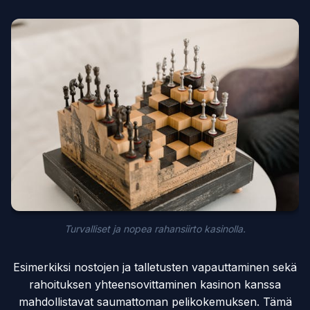
Turvalliset ja nopea rahansiirto kasinolla.
Esimerkiksi nostojen ja talletusten vapauttaminen sekä
rahoituksen yhteensovittaminen kasinon kanssa
mahdollistavat saumattoman pelikokemuksen. Tämä