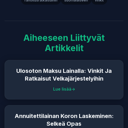
rahoitusratkaisuihin
suomalaiseen
vinkit
Aiheeseen Liittyvät
Artikkelit
Ulosoton Maksu Lainalla: Vinkit Ja
Ratkaisut Velkajärjestelyihin
Lue lisää
Annuitettilainan Koron Laskeminen:
Selkeä Opas