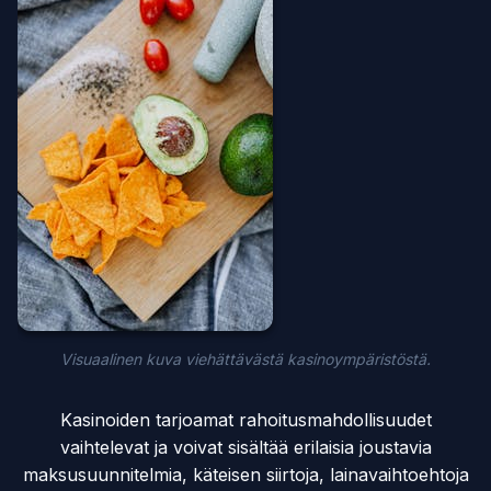
Visuaalinen kuva viehättävästä kasinoympäristöstä.
Kasinoiden tarjoamat rahoitusmahdollisuudet
vaihtelevat ja voivat sisältää erilaisia joustavia
maksusuunnitelmia, käteisen siirtoja, lainavaihtoehtoja