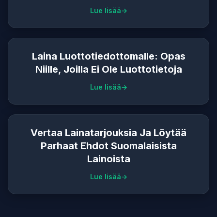
Lue lisää
Laina Luottotiedottomalle: Opas
Niille, Joilla Ei Ole Luottotietoja
Lue lisää
Vertaa Lainatarjouksia Ja Löytää
Parhaat Ehdot Suomalaisista
Lainoista
Lue lisää