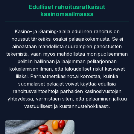
Edulliset rahoitusratkaisut
kasinomaailmassa
Kasino- ja iGaming-alalla edullinen rahoitus on
noussut tärkeäksi osaksi pelaajakokemusta. Se ei
ainoastaan mahdollista suurempien panostusten
tekemistä, vaan myös mahdollistaa monipuolisemman
pelitilin hallinnan ja laajemman pelitarjonnan
kokeilemisen ilman, että taloudelliset riskit kasvavat
liiaksi. Parhaatnettikasinot.ai korostaa, kuinka
suomalaiset pelaajat voivat käyttää edullisia
rahoitusvaihtoehtoja parhaiden kasinosivustojen
yhteydessä, varmistaen siten, että pelaaminen jatkuu
vastuullisesti ja kustannustehokkaasti.