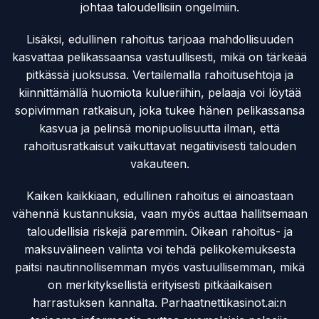
johtaa taloudellisiin ongelmiin.
Lisäksi, edullinen rahoitus tarjoaa mahdollisuuden
kasvattaa pelikassaansa vastuullisesti, mikä on tärkeää
pitkässä juoksussa. Vertailemalla rahoitusehtoja ja
kiinnittämällä huomiota kulueriihin, pelaaja voi löytää
sopivimman ratkaisun, joka tukee hänen pelikassansa
kasvua ja pelinsä monipuolisuutta ilman, että
rahoitusratkaisut vaikuttavat negatiivisesti talouden
vakauteen.
Kaiken kaikkiaan, edullinen rahoitus ei ainoastaan
vähennä kustannuksia, vaan myös auttaa hallitsemaan
taloudellisia riskejä paremmin. Oikean rahoitus- ja
maksuvälineen valinta voi tehdä pelikokemuksesta
paitsi nautinnollisemman myös vastuullisemman, mikä
on merkityksellistä erityisesti pitkäaikaisen
harrastuksen kannalta. Parhaatnettikasinot.ai:n