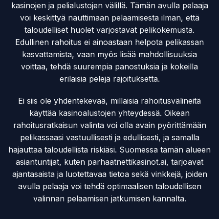
kasinojen ja pelialustojen välillä. Tämän avulla pelaaja
voi keskittyä nauttimaan pelaamisesta ilman, että
taloudelliset huolet varjostavat pelikokemusta.
Edullinen rahoitus ei ainoastaan helpota pelikassan
kasvattamista, vaan myös lisää mahdollisuuksia
voittaa, tehdä suurempia panostuksia ja kokeilla
erilaisia pelejä rajoituksetta.
Ei siis ole yhdentekevää, millaisia rahoitusvälineitä
käyttää kasinoalustojen yhteydessä. Oikean
rahoitusratkaisun valinta voi olla avain pyörittämään
pelikassaasi vastuullisesti ja edullisesti, ja samalla
hajauttaa taloudellista riskiäsi. Suomessa tämän alueen
asiantuntijat, kuten parhaatnettikasinot.ai, tarjoavat
ajantasaista ja luotettavaa tietoa sekä vinkkejä, joiden
avulla pelaaja voi tehdä optimaalisen taloudellisen
valinnan pelaamisen jatkumisen kannalta.