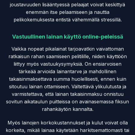
joustavuuden lisääntyessä pelaajat voivat keskittyä
enemmän itse pelaamiseen ja nauttia
pelikokemuksesta entistä vähemmällä stressillä.
Vastuullinen lainan käyttö online-peleissä
Vaikka nopeat pikalainat tarjoavatkin vaivattoman
ratkaisun rahan saamiseen pelitilille, niiden käyttöön
liittyy myös vastuukysymyksiä. On ensiarvoisen
tärkeää arvioida lainantarve ja mahdollinen
takaisinmaksettava summa huolellisesti, ennen kuin
sitoutuu lainan ottamiseen. Vältettävä ylikulutusta ja
varmistettava, että lainan takaisinmaksu onnistuu
sovitun aikataulun puitteissa on avainasemassa fiksun
rahankäytön kannalta.
Myös lainojen korkokustannukset ja kulut voivat olla
korkeita, mikäli lainaa käytetään harkitsemattomasti tai