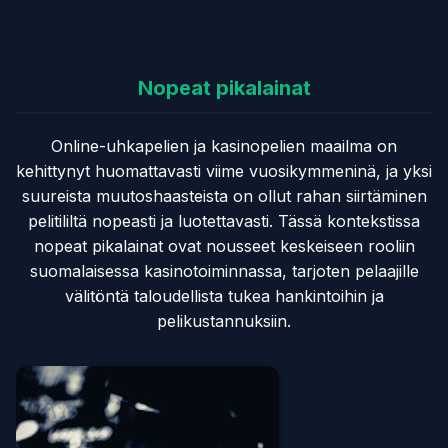
Yhteystiedot →
Nopeat pikalainat
Online-uhkapelien ja kasinopelien maailma on
kehittynyt huomattavasti viime vuosikymmeninä, ja yksi
suureista muutoshaasteista on ollut rahan siirtäminen
pelitililtä nopeasti ja luotettavasti. Tässä kontekstissa
nopeat pikalainat ovat nousseet keskeiseen rooliin
suomalaisessa kasinotoiminnassa, tarjoten pelaajille
välitöntä taloudellista tukea hankintoihin ja
pelikustannuksiin.