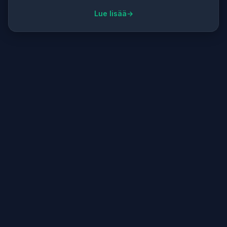
Lue lisää