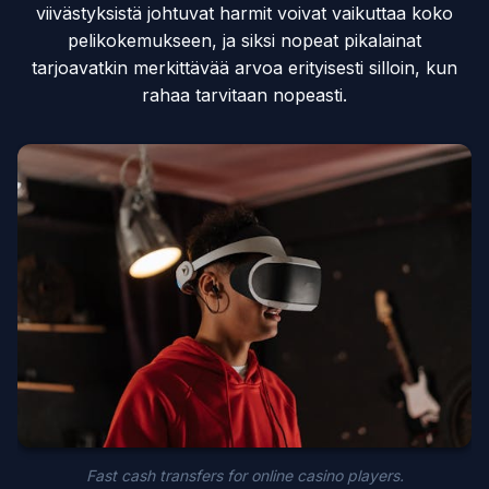
viivästyksistä johtuvat harmit voivat vaikuttaa koko
pelikokemukseen, ja siksi nopeat pikalainat
tarjoavatkin merkittävää arvoa erityisesti silloin, kun
rahaa tarvitaan nopeasti.
Fast cash transfers for online casino players.