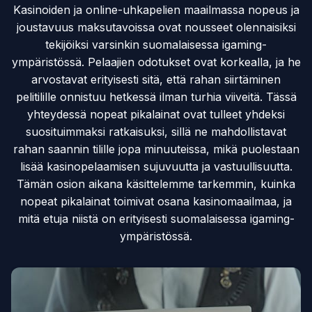
Kasinoiden ja online-uhkapelien maailmassa nopeus ja
joustavuus maksutavoissa ovat nousseet olennaisiksi
tekijöiksi varsinkin suomalaisessa igaming-
ympäristössä. Pelaajien odotukset ovat korkealla, ja he
arvostavat erityisesti sitä, että rahan siirtäminen
pelitilille onnistuu hetkessä ilman turhia viiveitä. Tässä
yhteydessä nopeat pikalainat ovat tulleet yhdeksi
suosituimmaksi ratkaisuksi, sillä ne mahdollistavat
rahan saannin tilille jopa minuuteissa, mikä puolestaan
lisää kasinopelaamisen sujuvuutta ja vastuullisuutta.
Tämän osion aikana käsittelemme tarkemmin, kuinka
nopeat pikalainat toimivat osana kasinomaailmaa, ja
mitä etuja niistä on erityisesti suomalaisessa igaming-
ympäristössä.