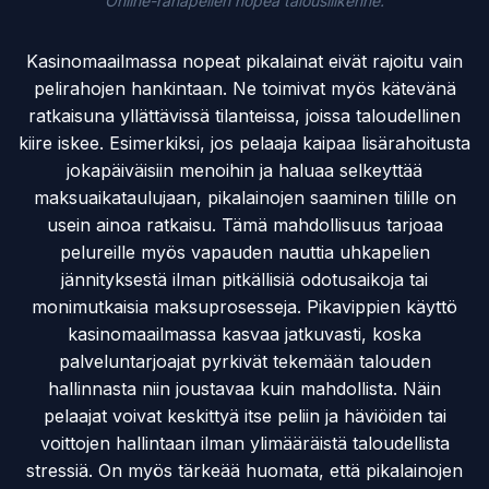
Online-rahapelien nopea talousliikenne.
Kasinomaailmassa nopeat pikalainat eivät rajoitu vain
pelirahojen hankintaan. Ne toimivat myös kätevänä
ratkaisuna yllättävissä tilanteissa, joissa taloudellinen
kiire iskee. Esimerkiksi, jos pelaaja kaipaa lisärahoitusta
jokapäiväisiin menoihin ja haluaa selkeyttää
maksuaikataulujaan, pikalainojen saaminen tilille on
usein ainoa ratkaisu. Tämä mahdollisuus tarjoaa
pelureille myös vapauden nauttia uhkapelien
jännityksestä ilman pitkällisiä odotusaikoja tai
monimutkaisia maksuprosesseja. Pikavippien käyttö
kasinomaailmassa kasvaa jatkuvasti, koska
palveluntarjoajat pyrkivät tekemään talouden
hallinnasta niin joustavaa kuin mahdollista. Näin
pelaajat voivat keskittyä itse peliin ja häviöiden tai
voittojen hallintaan ilman ylimääräistä taloudellista
stressiä. On myös tärkeää huomata, että pikalainojen