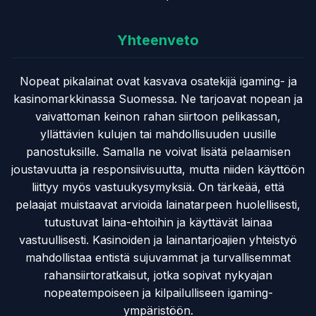
Yhteenveto
Nopeat pikalainat ovat kasvava osatekijä igaming- ja
kasinomarkkinassa Suomessa. Ne tarjoavat nopean ja
vaivattoman keinon rahan siirtoon pelikassan,
yllättävien kulujen tai mahdollisuuden uusille
panostuksille. Samalla ne voivat lisätä pelaamisen
joustavuutta ja responsiivisuutta, mutta niiden käyttöön
liittyy myös vastuukysymyksiä. On tärkeää, että
pelaajat muistaavat arvioida lainatarpeen huolellisesti,
tutustuvat laina-ehtoihin ja käyttävät lainaa
vastuullisesti. Kasinoiden ja lainantarjoajien yhteistyö
mahdollistaa entistä sujuvammat ja turvallisemmat
rahansiirtoratkaisut, jotka sopivat nykyajan
nopeatempoiseen ja kilpailulliseen igaming-
ympäristöön.