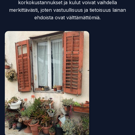
korkokustannukset ja kulut voivat vaihdella
merkittävästi, joten vastuullisuus ja tietoisuus lainan
ehdoista ovat välttämättömiä.