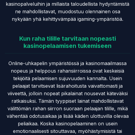
kasinopalveluihin ja millaista taloudellista hydyntämistä
ne mahdollistavat, muodostuu olennainen osa
nykyään yhä kehittyvämpää igaming-ympäristöä.
Kun raha tilille tarvitaan nopeasti
kasinopelaamisen tukemiseen
Online-uhkapelin ympäristössä ja kasinomaailmassa
nopeus ja helppous rahansiirroissa ovat keskeisiä
tekijöitä pelaamisen sujuvuuden kannalta. Usein
pelaajat tarvitsevat lisärahoitusta vaivattomasti ja
viiveettä, jolloin nopeat pikalainat nousevat käteväksi
ratkaisuksi. Tämän tyyppiset lainat mahdollistavat
välittömän rahan siirron suoraan pelaajan tilille, mikä
vähentää odotusaikaa ja lisää käden ulottuvilla olevaa
peliaikaa. Koska kasinopelaaminen on usein
emotionaalisesti sitouttavaa, myöhästymisistä tai