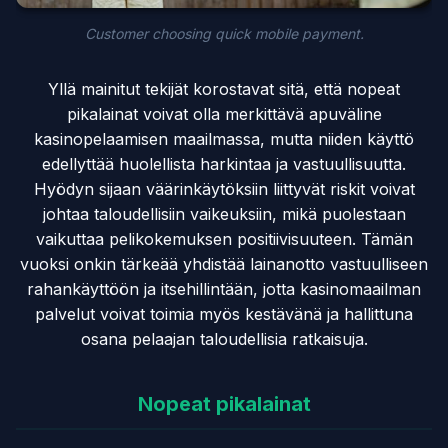
Customer choosing quick mobile payment.
Yllä mainitut tekijät korostavat sitä, että nopeat
pikalainat voivat olla merkittävä apuväline
kasinopelaamisen maailmassa, mutta niiden käyttö
edellyttää huolellista harkintaa ja vastuullisuutta.
Hyödyn sijaan väärinkäytöksiin liittyvät riskit voivat
johtaa taloudellisiin vaikeuksiin, mikä puolestaan
vaikuttaa pelikokemuksen positiivisuuteen. Tämän
vuoksi onkin tärkeää yhdistää lainanotto vastuulliseen
rahankäyttöön ja itsehillintään, jotta kasinomaailman
palvelut voivat toimia myös kestävänä ja hallittuna
osana pelaajan taloudellisia ratkaisuja.
Nopeat pikalainat