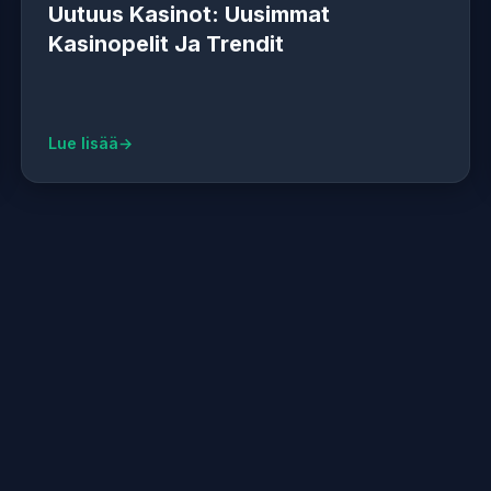
Uutuus Kasinot: Uusimmat
Kasinopelit Ja Trendit
Lue lisää