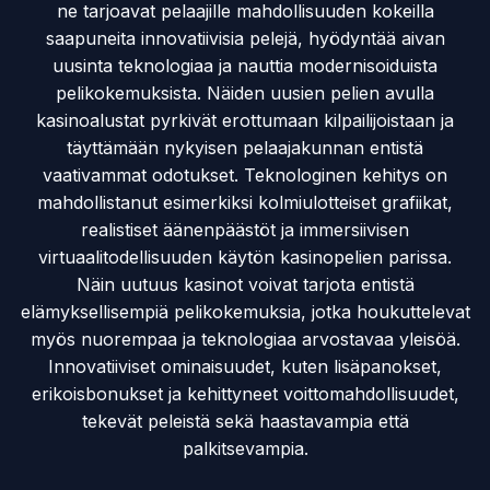
ne tarjoavat pelaajille mahdollisuuden kokeilla
saapuneita innovatiivisia pelejä, hyödyntää aivan
uusinta teknologiaa ja nauttia modernisoiduista
pelikokemuksista. Näiden uusien pelien avulla
kasinoalustat pyrkivät erottumaan kilpailijoistaan ja
täyttämään nykyisen pelaajakunnan entistä
vaativammat odotukset. Teknologinen kehitys on
mahdollistanut esimerkiksi kolmiulotteiset grafiikat,
realistiset äänenpäästöt ja immersiivisen
virtuaalitodellisuuden käytön kasinopelien parissa.
Näin uutuus kasinot voivat tarjota entistä
elämyksellisempiä pelikokemuksia, jotka houkuttelevat
myös nuorempaa ja teknologiaa arvostavaa yleisöä.
Innovatiiviset ominaisuudet, kuten lisäpanokset,
erikoisbonukset ja kehittyneet voittomahdollisuudet,
tekevät peleistä sekä haastavampia että
palkitsevampia.