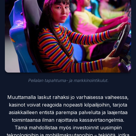
Pelialan tapahtuma- ja markkinointikulut.
Muuttamalla laskut rahaksi jo varhaisessa vaiheessa,
kasinot voivat reagoida nopeasti kilpailijoihin, tarjota
asiakkailleen entistä parempia palveluita ja laajentaa
toimintaansa ilman rajoittavia kassavirtaongelmia.
Tämä mahdollistaa myös investoinnit uusimpiin
teknologioihin ja mobiilimaksutapoihin – tekijöitä, jotka