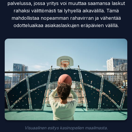
palvelussa, jossa yritys voi muuttaa saamansa laskut
rahaksi välittömästi tai lyhyellä aikavälillä. Tämä
mahdollistaa nopeamman rahavirran ja vähentää
odotteluaikaa asiakaslaskujen eräpäivien välillä.
Visuaalinen esitys kasinopelien maailmasta.