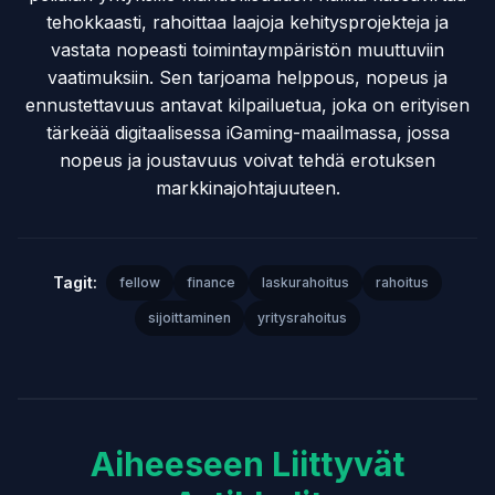
tehokkaasti, rahoittaa laajoja kehitysprojekteja ja
vastata nopeasti toimintaympäristön muuttuviin
vaatimuksiin. Sen tarjoama helppous, nopeus ja
ennustettavuus antavat kilpailuetua, joka on erityisen
tärkeää digitaalisessa iGaming-maailmassa, jossa
nopeus ja joustavuus voivat tehdä erotuksen
markkinajohtajuuteen.
Tagit:
fellow
finance
laskurahoitus
rahoitus
sijoittaminen
yritysrahoitus
Aiheeseen Liittyvät