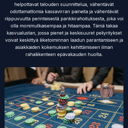
helpottavat talouden suunnittelua, vähentävät
odottamattomia kassavirran paineita ja vähentävät
riippuvuutta perinteisestä pankkirahoituksesta, joka voi
olla monimutkaisempaa ja hitaampaa. Tämä takaa
kasvualustan, jossa pienet ja keskisuuret peliyritykset
voivat keskittyä liiketoiminnan laadun parantamiseen ja
asiakkaiden kokemuksen kehittämiseen ilman
rahaliikenteen epävakauden huolta.