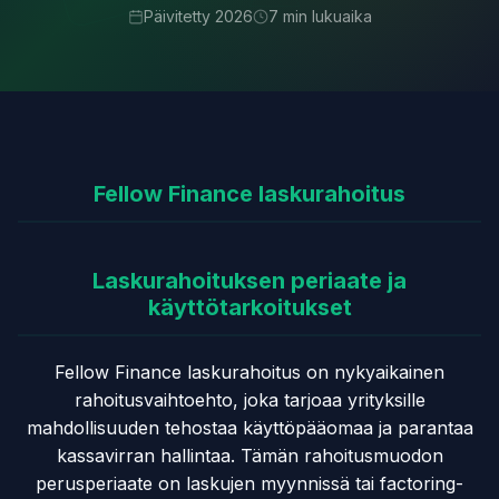
Päivitetty 2026
7 min lukuaika
Yhteystiedot →
Fellow Finance laskurahoitus
Laskurahoituksen periaate ja
käyttötarkoitukset
Fellow Finance laskurahoitus on nykyaikainen
rahoitusvaihtoehto, joka tarjoaa yrityksille
mahdollisuuden tehostaa käyttöpääomaa ja parantaa
kassavirran hallintaa. Tämän rahoitusmuodon
perusperiaate on laskujen myynnissä tai factoring-