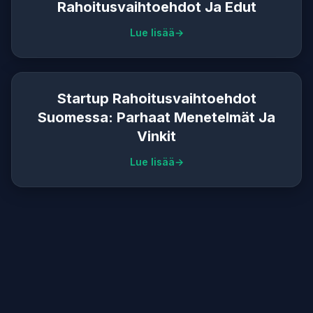
Rahoitusvaihtoehdot Ja Edut
Lue lisää
Startup Rahoitusvaihtoehdot
Suomessa: Parhaat Menetelmät Ja
Vinkit
Lue lisää