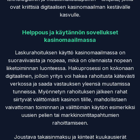
ovat kriittisiä digitaalisen kasinomaailman kestävälle
kasvulle.
Helppous ja käytännön sovellukset
kasinomaailmassa
Laskurahoituksen käyttö kasinomaailmassa on
suoraviivaista ja nopeaa, mikä on olennaista nopean
liiketoiminnan luonteessa. Hakuprosessi on kokonaan
digitaalinen, jolloin yritys voi hakea rahoitusta kätevästi
verkossa ja saada vastauksen yleensä muutamissa
tunneissa. Myönnetyn rahoituksen jälkeen rahat
siirtyvät välittömästi kasinon tilille, mahdollistaen
vaivattoman toiminnan ja välittömän käytön esimerkiksi
uusien pelien tai markkinointitapahtumien
rahoittamiseen.
Joustava takaisinmaksu ja kiinteät kuukausierät