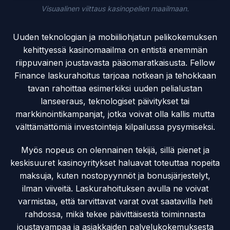
Visuaalinen viittaus kasinopelien maailmaan.
Uuden teknologian ja mobiiliohjatun pelikokemuksen
kehittyessä kasinomaailma on entistä enemmän
riippuvainen joustavasta pääomaratkaisusta. Fellow
Finance laskurahoitus tarjoaa notkean ja tehokkaan
tavan rahoittaa esimerkiksi uuden pelialustan
lanseeraus, teknologiset päivitykset tai
markkinointikampanjat, jotka voivat olla kallis mutta
välttämättömiä investointeja kilpailussa pysymiseksi.
Myös nopeus on olennainen tekijä, sillä pienet ja
keskisuuret kasinoyritykset haluavat toteuttaa nopeita
maksuja, kuten nostopyynnöt ja bonusjärjestelyt,
ilman viiveitä. Laskurahoituksen avulla ne voivat
varmistaa, että tarvittavat varat ovat saatavilla heti
rahdossa, mikä tekee päivittäisestä toiminnasta
joustavampaa ja asiakkaiden palvelukokemuksesta