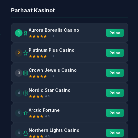
Parhaat Kasinot
Aurora Borealis Casino
1
Pelaa
5.0
Platinum Plus Casino
2
Pelaa
5.0
Crown Jewels Casino
3
Pelaa
5.0
Nordic Star Casino
4
Pelaa
4.9
Arctic Fortune
5
Pelaa
4.9
Northern Lights Casino
6
Pelaa
4.9