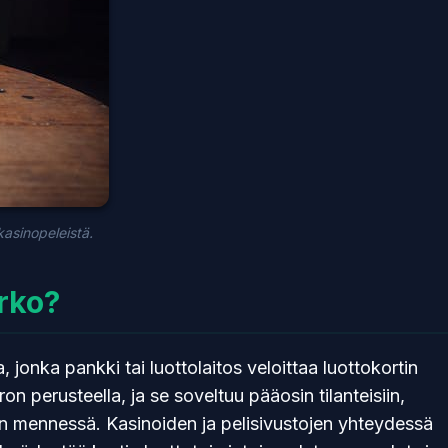
kasinopeleistä.
orko?
 jonka pankki tai luottolaitos veloittaa luottokortin
n perusteella, ja se soveltuu pääosin tilanteisiin,
n mennessä. Kasinoiden ja pelisivustojen yhteydessä