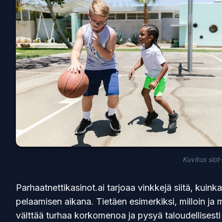
Kuvitus slot-
Parhaatnettikasinot.ai tarjoaa vinkkejä siitä, kuink
pelaamisen aikana. Tietäen esimerkiksi, milloin ja m
välttää turhaa korkomenoa ja pysyä taloudellisesti 