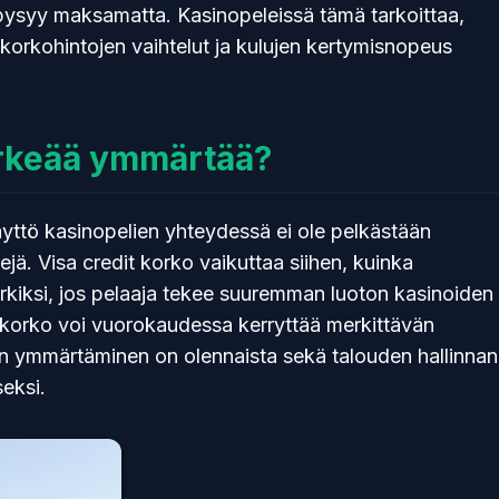
 pysyy maksamatta. Kasinopeleissä tämä tarkoittaa,
ä korkohintojen vaihtelut ja kulujen kertymisnopeus
tärkeää ymmärtää?
 käyttö kasinopelien yhteydessä ei ole pelkästään
skejä. Visa credit korko vaikuttaa siihen, kuinka
merkiksi, jos pelaaja tekee suuremman luoton kasinoiden
, korko voi vuorokaudessa kerryttää merkittävän
 ymmärtäminen on olennaista sekä talouden hallinnan
eksi.