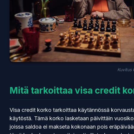
Kuvitus 
Mitä tarkoittaa visa credit k
Visa credit korko tarkoittaa käytännössä korvausta,
käytöstä. Tämä korko lasketaan päivittäin vuosikoro
joissa saldoa ei makseta kokonaan pois eräpäivää