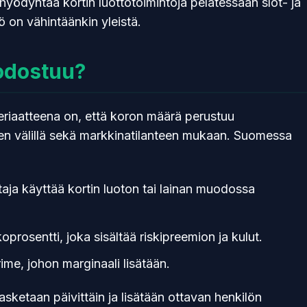
 hyödyntää kortin luottotoimintoja pelatessaan slot- ja
ö on vähintäänkin yleistä.
uodostuu?
iaatteena on, että koron määrä perustuu
ien välillä sekä markkinatilanteen mukaan. Suomessa
taja käyttää kortin luoton tai lainan muodossa
prosentti, joka sisältää riskipreemion ja kulut.
ime, johon marginaali lisätään.
asketaan päivittäin ja lisätään ottavan henkilön