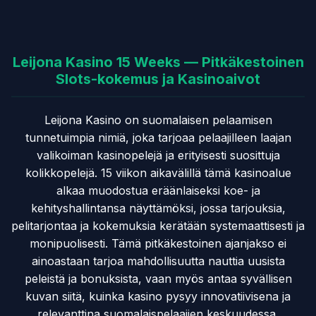
Yhteystiedot →
Leijona Kasino 15 Weeks — Pitkäkestoinen
Slots-kokemus ja Kasinoaivot
Leijona Kasino on suomalaisen pelaamisen
tunnetuimpia nimiä, joka tarjoaa pelaajilleen laajan
valikoiman kasinopelejä ja erityisesti suosittuja
kolikkopelejä. 15 viikon aikavälillä tämä kasinoalue
alkaa muodostua eräänlaiseksi koe- ja
kehityshallintansa näyttämöksi, jossa tarjouksia,
pelitarjontaa ja kokemuksia kerätään systemaattisesti ja
monipuolisesti. Tämä pitkäkestoinen ajanjakso ei
ainoastaan tarjoa mahdollisuutta nauttia uusista
peleistä ja bonuksista, vaan myös antaa syvällisen
kuvan siitä, kuinka kasino pysyy innovatiivisena ja
relevanttina suomalaispelaajien keskuudessa.