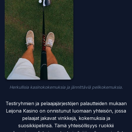
Herkullisia kasinokokemuksia ja jännittäviä pelikokemuksia.
Testiryhmien ja pelaajajärjestöjen palautteiden mukaan
Leijona Kasino on onnistunut luomaan yhteisön, jossa
pelaajat jakavat vinkkejä, kokemuksia ja
suosikkipelinsä. Tämä yhteisöllisyys ruokkii