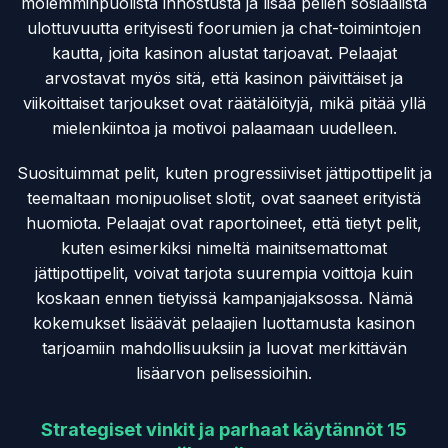
molemminpuolista innostusta ja lisää pelien sosiaalista
ulottuvuutta erityisesti foorumien ja chat-toimintojen
kautta, joita kasinon alustat tarjoavat. Pelaajat
arvostavat myös sitä, että kasinon päivittäiset ja
viikoittaiset tarjoukset ovat räätälöityjä, mikä pitää yllä
mielenkiintoa ja motivoi palaamaan uudelleen.
Suosituimmat pelit, kuten progressiiviset jättipottipelit ja
teemaltaan monipuoliset slotit, ovat saaneet erityistä
huomiota. Pelaajat ovat raportoineet, että tietyt pelit,
kuten esimerkiksi nimeltä mainitsemattomat
jättipottipelit, voivat tarjota suurempia voittoja kuin
koskaan ennen tietyissä kampanjajaksossa. Nämä
kokemukset lisäävät pelaajien luottamusta kasinon
tarjoamiin mahdollisuuksiin ja luovat merkittävän
lisäarvon pelisessioihin.
Strategiset vinkit ja parhaat käytännöt 15