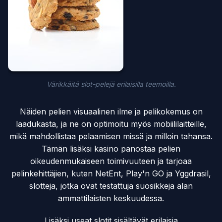
Värikkäitä slot-pelejä erilaisilla teemoilla.
Näiden pelien visuaalinen ilme ja pelikokemus on
laadukasta, ja ne on optimoitu myös mobiililaitteille,
mikä mahdollistaa pelaamisen missä ja milloin tahansa.
Tämän lisäksi kasino panostaa pelien
oikeudenmukaiseen toimivuuteen ja tarjoaa
pelinkehittäjien, kuten NetEnt, Play'n GO ja Yggdrasil,
slotteja, jotka ovat testattuja suosikkeja alan
ammattilaisten keskuudessa.
Lisäksi useat slotit sisältävät erilaisia