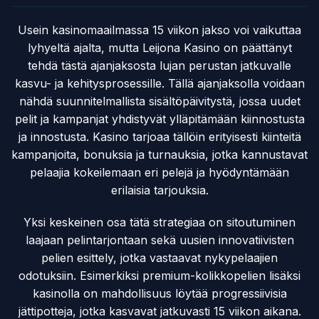
Usein kasinomaailmassa 15 viikon jakso voi vaikuttaa
lyhyeltä ajalta, mutta Leijona Kasino on päättänyt
tehdä tästä ajanjaksosta lujan perustan jatkuvalle
kasvu- ja kehitysprosessille. Tällä ajanjaksolla voidaan
nähdä suunnitelmallista sisältöpäivitystä, jossa uudet
pelit ja kampanjat yhdistyvät ylläpitämään kiinnostusta
ja innostusta. Kasino tarjoaa tällöin erityisesti kiinteitä
kampanjoita, bonuksia ja turnauksia, jotka kannustavat
pelaajia kokeilemaan eri pelejä ja hyödyntämään
erilaisia tarjouksia.
Yksi keskeinen osa tätä strategiaa on sitoutuminen
laajaan pelintarjontaan sekä uusien innovatiivisten
pelien esittely, jotka vastaavat nykypelaajien
odotuksiin. Esimerkiksi premium-kolikkopelien lisäksi
kasinolla on mahdollisuus löytää progressiivisia
jättipotteja, jotka kasvavat jatkuvasti 15 viikon aikana.