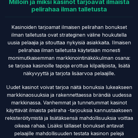
Milloin ja miksi kasinot tarjoavat ilmaista
pelirahaa ilman talletusta
Kasinoiden tarjoamat ilmaisen pelirahan bonukset
ilman talletusta ovat strateginen väline houkutella
uusia pelaajia ja sitouttaa nykyisiä asiakkaita. Ilmaisen
pelirahaa ilman talletusta käytetään monesti
monimutkaisemman markkinointinäkökulman osana:
se tarjoaa kasinoille tapoja erottua kilpailijoista, lisätä
näkyvyyttä ja tarjota lisäarvoa pelaajille.
Uudet kasinot voivat tarjoa näitä bonuksia lukeakseen
markkinaosuuksia ja rakennettaessa brändiä uudessa
markkinassa. Vanhemmat ja tunnetummat kasinot
käyttävät ilmaista peliraha -tarjouksia kannustaakseen
rekisteröitymistä ja lisätäksensä mahdollisuuksia voittaa
oikeaa rahaa. Lisäksi tällaiset bonukset antavat
pelaajille mahdollisuuden testata kasinon pelejä