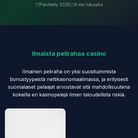
Päivitetty 2026
9 min lukuaika
Yhteystiedot →
Ilmaista pelirahaa casino
Ilmainen peliraha on yksi suosituimmista
bonustyypeistä nettikasinomaailmassa, ja erityisesti
suomalaiset pelaajat arvostavat sitä mahdollisuutena
kokeilla eri kasinopelejä ilman taloudellista riskiä.