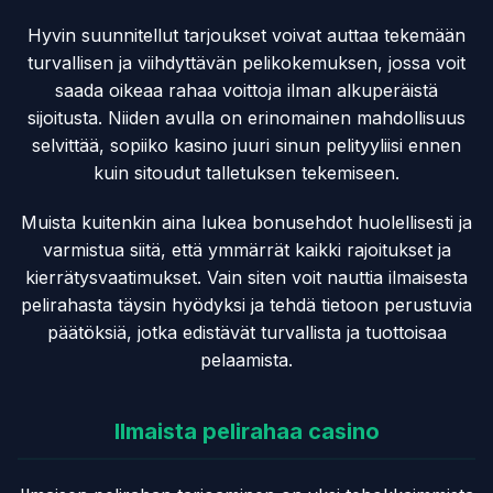
Hyvin suunnitellut tarjoukset voivat auttaa tekemään
turvallisen ja viihdyttävän pelikokemuksen, jossa voit
saada oikeaa rahaa voittoja ilman alkuperäistä
sijoitusta. Niiden avulla on erinomainen mahdollisuus
selvittää, sopiiko kasino juuri sinun pelityyliisi ennen
kuin sitoudut talletuksen tekemiseen.
Muista kuitenkin aina lukea bonusehdot huolellisesti ja
varmistua siitä, että ymmärrät kaikki rajoitukset ja
kierrätysvaatimukset. Vain siten voit nauttia ilmaisesta
pelirahasta täysin hyödyksi ja tehdä tietoon perustuvia
päätöksiä, jotka edistävät turvallista ja tuottoisaa
pelaamista.
Ilmaista pelirahaa casino