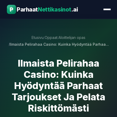
Parhaat
Nettikasinot
.ai
Kasinopelit
Etusivu
Oppaat
Aloittelijan opas
Bonukset
Ilmaista Pelirahaa Casino: Kuinka Hyödyntää Parhaa...
Kasinoarvostelut
Ilmaista Pelirahaa
Maksutavat
Casino: Kuinka
Lainat ja Rahoitus
Hyödyntää Parhaat
Tarjoukset Ja Pelata
Oppaat
Riskittömästi
Yhteystiedot