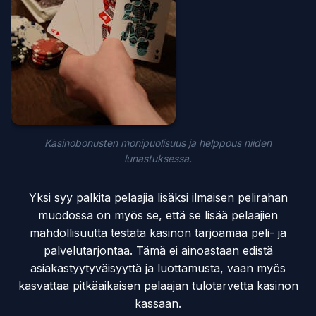
Kasinobonusten monipuolisuus ja helppous niiden
lunastuksessa.
Yksi syy palkita pelaajia lisäksi ilmaisen pelirahan
muodossa on myös se, että se lisää pelaajien
mahdollisuutta testata kasinon tarjoamaa peli- ja
palvelutarjontaa. Tämä ei ainoastaan edistä
asiakastyytyväisyyttä ja luottamusta, vaan myös
kasvattaa pitkäaikaisen pelaajan tulotarvetta kasinon
kassaan.