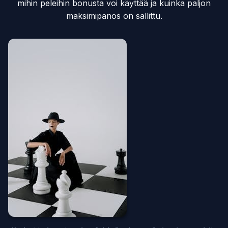
mihin peleihin bonusta voi käyttää ja kuinka paljon
maksimipanos on sallittu.