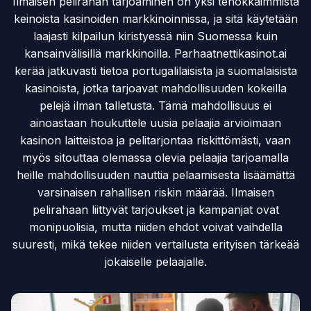
Ilmaisen pelirahan tarjoaminen on yksi tehokkaimmista
keinoista kasinoiden markkinoinnissa, ja sitä käytetään
laajasti kilpailun kiristyessä niin Suomessa kuin
kansainvälisillä markkinoilla. Parhaatnettikasinot.ai
kerää jatkuvasti tietoa portugalilaisista ja suomalaisista
kasinoista, jotka tarjoavat mahdollisuuden kokeilla
pelejä ilman talletusta. Tämä mahdollisuus ei
ainoastaan houkuttele uusia pelaajia arvioimaan
kasinon laitteistoa ja pelitarjontaa riskittömästi, vaan
myös sitouttaa olemassa olevia pelaajia tarjoamalla
heille mahdollisuuden nauttia pelaamisesta lisäämättä
varsinaisen rahallisen riskin määrää. Ilmaisen
pelirahaan liittyvät tarjoukset ja kampanjat ovat
monipuolisia, mutta niiden ehdot voivat vaihdella
suuresti, mikä tekee niiden vertailusta erityisen tärkeää
jokaiselle pelaajalle.