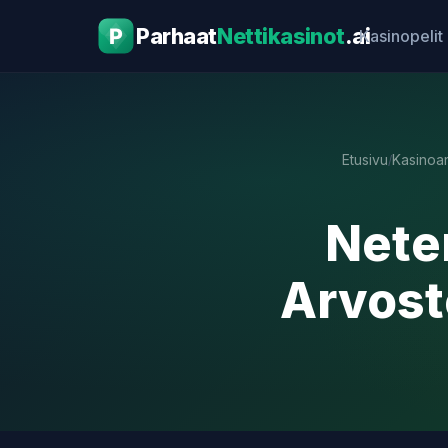
Parhaat
Nettikasinot
.ai
Kasinopelit
Etusivu
Kasinoar
Neten
Arvost