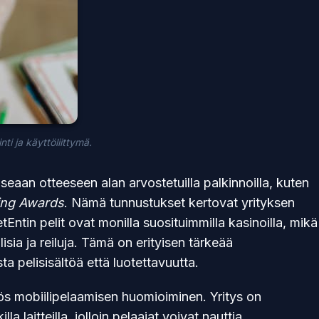
inti ja käyttöliittymä.
useaan otteeseen alan arvostetuilla palkinnoilla, kuten
ing Awards
. Nämä tunnustukset kertovat yrityksen
ntin pelit ovat monilla suosituimmilla kasinoilla, mikä
llisia ja reiluja. Tämä on erityisen tärkeää
a pelisisältöä että luotettavuutta.
yös mobiilipelaamisen huomioiminen. Yritys on
la laitteilla, jolloin pelaajat voivat nauttia