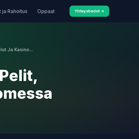
t ja Rahoitus
Oppaat
Yhteystiedot →
lut Ja Kasino...
Pelit,
uomessa