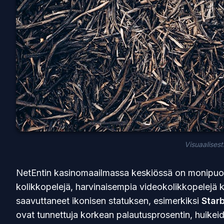
Visuaalisesti
NetEntin kasinomaailmassa keskiössä on monipuoline
kolikkopelejä, harvinaisempia videokolikkopelejä k
saavuttaneet ikonisen statuksen, esimerkiksi
Star
ovat tunnettuja korkean palautusprosentin, huikeid