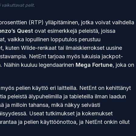
 vaikuttavat pelit.
rosenttien (RTP) ylläpitäminen, jotka voivat vaihdella
onzo’s Quest
ovat esimerkkejä peleistä, joissa
t, vaikka lopullinen lopputulos perustuu
t, kuten Wilde-renkaat tai ilmaiskierrokset uusine
ostavampia. NetEnt tarjoaa myös lukuisia jackpot-
hin. Näihin kuuluu legendaarinen
Mega Fortune
, joka on
ös pelien käyttö eri laitteilla. NetEnt on kehittänyt
ia peleistä älypuhelimilla ja tableteilla ilman laadun
 ja milloin tahansa, mikä näkyy selvästi
äisyydessä. Useat tutkimukset ja kokemukset
rantaa ja pelien käyttöönottoa, ja NetEnt onkin ollut