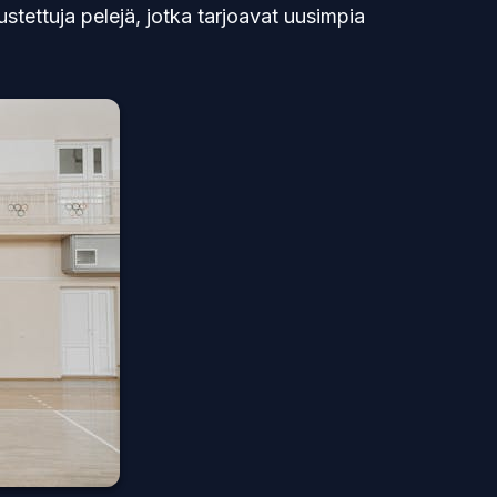
stettuja pelejä, jotka tarjoavat uusimpia