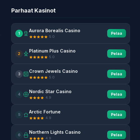
Parhaat Kasinot
Aurora Borealis Casino
1
Pelaa
5.0
Platinum Plus Casino
2
Pelaa
5.0
Crown Jewels Casino
3
Pelaa
5.0
Nordic Star Casino
4
Pelaa
4.9
Arctic Fortune
5
Pelaa
4.9
Northern Lights Casino
6
Pelaa
4.9