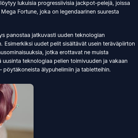
öytyy lukuisia progressiivisia jackpot-pelejä, joissa
en Mega Fortune, joka on legendaarinen suuresta
tys panostaa jatkuvasti uuden teknologian
simerkiksi uudet pelit sisältävät usein teräväpiirton
onusominaisuuksia, jotka erottavat ne muista
tää uusinta teknologiaa pelien toimivuuden ja vakaan
 pöytäkoneista älypuhelimiin ja tabletteihin.