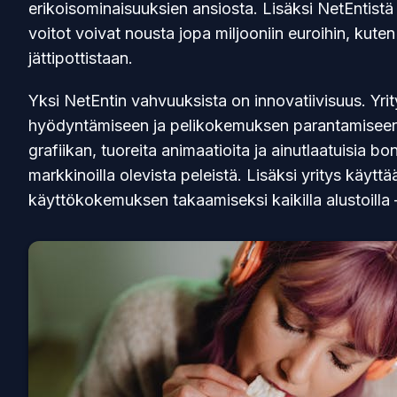
erikoisominaisuuksien ansiosta. Lisäksi NetEntistä l
voitot voivat nousta jopa miljooniin euroihin, kut
jättipottistaan.
Yksi NetEntin vahvuuksista on innovatiivisuus. Yri
hyödyntämiseen ja pelikokemuksen parantamiseen. E
grafiikan, tuoreita animaatioita ja ainutlaatuisia b
markkinoilla olevista peleistä. Lisäksi yritys käyt
käyttökokemuksen takaamiseksi kaikilla alustoilla –