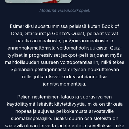
Modernit videokolikkopelit.
Esimerkiksi suosituimmissa peleissä kuten Book of
Dead, Starburst ja Gonzo’s Quest, pelaajat voivat
nauttia animaatioista, рейдж-анimaatioista ja
ennennäkemättömistä voittomahdollisuuksista. Quiz-
tyyliset ja progressiiviset jackpot-pelit tarjoavat myös
mahdollisuuden suureen voittopotentiaaliin, mikä tekee
Spinlandin pelitarjonnasta erityisen houkuttelevan
niille, jotka etsivät korkeasuhdannollisia
jännitysmomentteja.
Pelien nestemäinen lataus ja suoraviivainen
käyttöliittymä lisäävät käytettävyyttä, mikä on tärkeää
nopeaa ja sujuvaa pelikokemusta arvostaville
suomalaispelaajille. Lisäksi suurin osa sloteista on
saatavilla ilman tarvetta ladata erillisiä sovelluksia, mikä