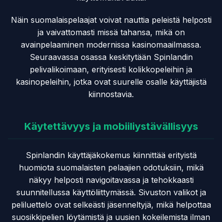
Näin suomalaispelaajat voivat nauttia peleistä helposti
ja vaivattomasti missä tahansa, mikä on
avainpelaaminen modernissa kasinomaailmassa.
Seuraavassa osassa keskitytään Spinlandin
pelivalikoimaan, erityisesti kolikkopeleihin ja
kasinopeleihin, jotka ovat suurelle osalle käyttäjistä
kiinnostavia.
Käytettävyys ja mobiiliystävällisyys
Spinlandin käyttäjäkokemus kiinnittää erityistä
huomiota suomalaisten pelaajien odotuksiin, mikä
näkyy helposti navigoitavassa ja tehokkaasti
suunnitellussa käyttöliittymässä. Sivuston valikot ja
peliluettelo ovat selkeästi jäsenneltyjä, mikä helpottaa
suosikkipelien löytämistä ja uusien kokeilemista ilman