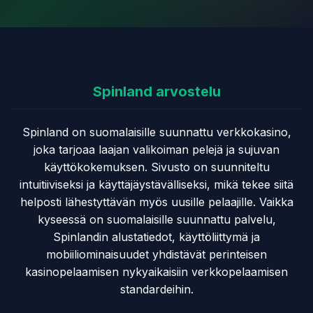
Yhteystiedot →
Spinland arvostelu
Spinland on suomalaisille suunnattu verkkokasino,
joka tarjoaa laajan valikoiman pelejä ja sujuvan
käyttökokemuksen. Sivusto on suunniteltu
intuitiiviseksi ja käyttäjäystävälliseksi, mikä tekee siitä
helposti lähestyttävän myös uusille pelaajille. Vaikka
kyseessä on suomalaisille suunnattu palvelu,
Spinlandin alustatiedot, käyttöliittymä ja
mobiiliominaisuudet yhdistävät perinteisen
kasinopelaamisen nykyaikaisiin verkkopelaamisen
standardeihin.