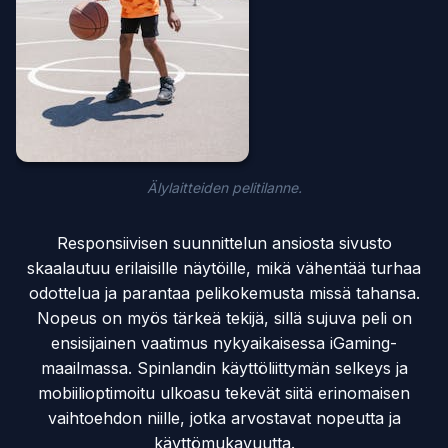
Älylaitteiden pelitilanne.
Responsiivisen suunnittelun ansiosta sivusto
skaalautuu erilaisille näytöille, mikä vähentää turhaa
odottelua ja parantaa pelikokemusta missä tahansa.
Nopeus on myös tärkeä tekijä, sillä sujuva peli on
ensisijainen vaatimus nykyaikaisessa iGaming-
maailmassa. Spinlandin käyttöliittymän selkeys ja
mobiilioptimoitu ulkoasu tekevät siitä erinomaisen
vaihtoehdon niille, jotka arvostavat nopeutta ja
käyttömukavuutta.