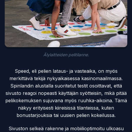
Älylaitteiden pelitilanne.
Speed, eli pelien lataus- ja vasteaika, on myös
merkittävä tekijä nykyaikaisessa kasinomaailmassa.
Spinlandin alustalla suoritetut testit osoittavat, että
sivusto reagoi nopeasti käyttäjän syötteisiin, mikä pitää
pelikokemuksen sujuvana myös ruuhka-aikoina. Tämä
näkyy erityisesti kiireisissä tilanteissa, kuten
bonustarjouksia tai uusien pelien kokeilussa.
Sivuston selkeä rakenne ja mobiilioptimoitu ulkoasu