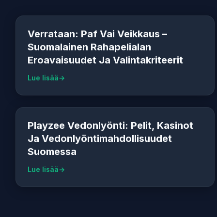
Verrataan: Paf Vai Veikkaus –
Suomalainen Rahapelialan
Eroavaisuudet Ja Valintakriteerit
Lue lisää
Playzee Vedonlyönti: Pelit, Kasinot
Ja Vedonlyöntimahdollisuudet
Suomessa
Lue lisää