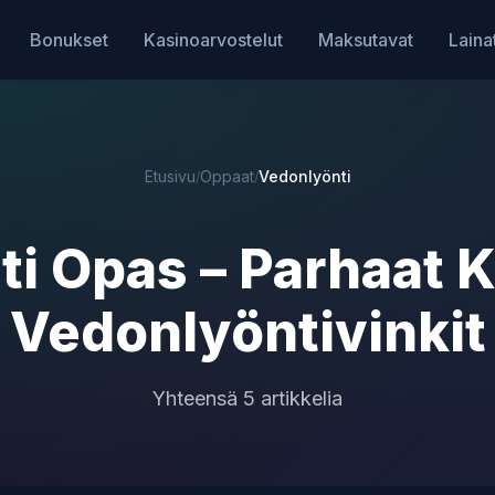
Bonukset
Kasinoarvostelut
Maksutavat
Laina
Etusivu
Oppaat
Vedonlyönti
i Opas – Parhaat K
Vedonlyöntivinkit
Yhteensä 5 artikkelia