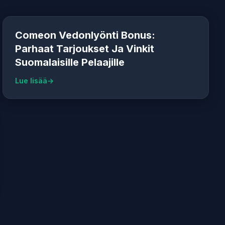
Comeon Vedonlyönti Bonus:
Parhaat Tarjoukset Ja Vinkit
Suomalaisille Pelaajille
Lue lisää