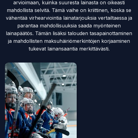
arvioimaan, kuinka suuresta lainasta on oikeasti
mahdollista selvitä. Tämä vaihe on kriittinen, koska se
vähentää virhearviointia lainatarjouksia vertailtaessa ja
parantaa mahdollisuuksia saada myönteinen
lainapäätös. Tämän lisäksi talouden tasapainottaminen
ja mahdollisten maksuhäiriömerkintöjen korjaaminen
tukevat lainansaantia merkittävästi.