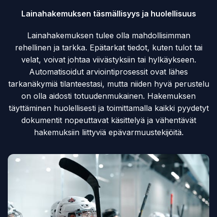
Lainahakemuksen täsmällisyys ja huolellisuus
Lainahakemuksen tulee olla mahdollisimman
rehellinen ja tarkka. Epätarkat tiedot, kuten tulot tai
velat, voivat johtaa viivästyksiin tai hylkäykseen.
Automatisoidut arviointiprosessit ovat lähes
tarkanäkymiä tilanteestasi, mutta niiden hyvä perustelu
on olla aidosti totuudenmukainen. Hakemuksen
täyttäminen huolellisesti ja toimittamalla kaikki pyydetyt
dokumentit nopeuttavat käsittelyä ja vähentävät
hakemuksiin liittyviä epävarmuustekijöitä.