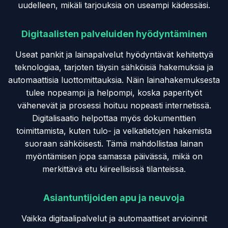
uudelleen, mikäli tarjouksia on useampi kädessäsi.
Digitaalisten palveluiden hyödyntäminen
Useat pankit ja lainapalvelut hyödyntävät kehitettyä
teknologiaa, tarjoten täysin sähköisiä hakemuksia ja
automaattisia luottomittauksia. Näin lainahakemuksesta
tulee nopeampi ja helpompi, koska paperityöt
vähenevät ja prosessi hoituu nopeasti internetissä.
Digitalisaatio helpottaa myös dokumenttien
toimittamista, kuten tulo- ja velkatietojen hakemista
suoraan sähköisesti. Tämä mahdollistaa lainan
myöntämisen jopa samassa päivässä, mikä on
merkittävä etu kiireellisissä tilanteissa.
Asiantuntijoiden apu ja neuvoja
Vaikka digitaalipalvelut ja automaattiset arvioinnit