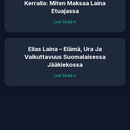
Kerralla: Miten Maksaa Laina
Etuajassa
Lue lisää
Elias Laina – Elämä, Ura Ja
Vaikuttavuus Suomalaisessa
Jääkiekossa
Lue lisää