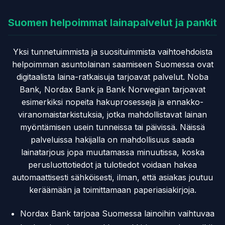
Suomen helpoimmat lainapalvelut ja pankit
Yksi tunnetuimmista ja suosituimmista vaihtoehdoista
helpoimman asuntolainan saamiseen Suomessa ovat
digitaalista laina-ratkaisuja tarjoavat palvelut. Noba
Bank, Nordax Bank ja Bank Norwegian tarjoavat
esimerkiksi nopeita hakuprosesseja ja ennakko-
viranomaistarkistuksia, jotka mahdollistavat lainan
myöntämisen usein tunneissa tai päivissä. Näissä
palveluissa hakijalla on mahdollisuus saada
lainatarjous jopa muutamassa minuutissa, koska
perusluottotiedot ja tulotiedot voidaan hakea
automaattisesti sähköisesti, ilman, että asiakas joutuu
keräämään ja toimittamaan paperiasiakirjoja.
Nordax Bank tarjoaa Suomessa lainoihin vaihtuvaa