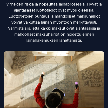
virheiden riskiä ja nopeuttaa lainaprosessia. Hyvät ja
ajantasaiset luottotiedot ovat myös oleellisia.
Luottotietojen puhtaus ja mahdolliset maksuhäiriöt
voivat vaikuttaa lainan myöntöön merkittävästi.
Varmista siis, että kaikki maksut ovat ajantasaisia ja
mahdolliset maksuhäiriöt on hoidettu ennen
lainahakemuksen lähettämistä.