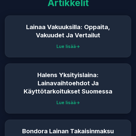
Artikkelit
Lainaa Vakuuksilla: Oppaita,
Vakuudet Ja Vertailut
Lue lisää
Halens Yksityislaina:
Lainavaihtoehdot Ja
Käyttötarkoitukset Suomessa
Lue lisää
Bondora Lainan Takaisinmaksu