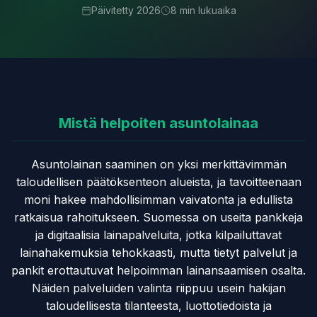
Päivitetty 2026
8 min lukuaika
Yhteystiedot →
Mistä helpoiten asuntolainaa
Asuntolainan saaminen on yksi merkittävimmän
taloudellisen päätöksenteon alueista, ja tavoitteenaan
moni hakee mahdollisimman vaivatonta ja edullista
ratkaisua rahoitukseen. Suomessa on useita pankkeja
ja digitaalisia lainapalveluita, jotka kilpailuttavat
lainahakemuksia tehokkaasti, mutta tietyt palvelut ja
pankit erottautuvat helpoimman lainansaamisen osalta.
Näiden palveluiden valinta riippuu usein hakijan
taloudellisesta tilanteesta, luottotiedoista ja