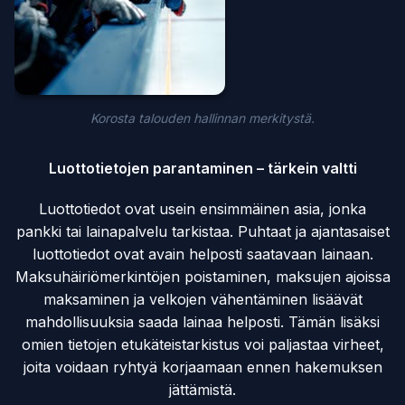
Korosta talouden hallinnan merkitystä.
Luottotietojen parantaminen – tärkein valtti
Luottotiedot ovat usein ensimmäinen asia, jonka
pankki tai lainapalvelu tarkistaa. Puhtaat ja ajantasaiset
luottotiedot ovat avain helposti saatavaan lainaan.
Maksuhäiriömerkintöjen poistaminen, maksujen ajoissa
maksaminen ja velkojen vähentäminen lisäävät
mahdollisuuksia saada lainaa helposti. Tämän lisäksi
omien tietojen etukäteistarkistus voi paljastaa virheet,
joita voidaan ryhtyä korjaamaan ennen hakemuksen
jättämistä.