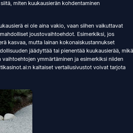
oa siitä, miten kuukausierän kohdentaminen
kausierä ei ole aina vakio, vaan siihen vaikuttavat
 mahdolliset joustovaihtoehdot. Esimerkiksi, jos
ierä kasvaa, mutta lainan kokonaiskustannukset
dollisuuden jäädyttää tai pienentää kuukausierää, mik
en vaihtoehtojen ymmärtäminen ja esimerkiksi niiden
ikasinot.ai:n kaltaiset vertailusivustot voivat tarjota