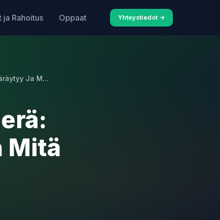
t ja Rahoitus
Oppaat
Yhteystiedot →
räytyy Ja M...
erä:
 Mitä