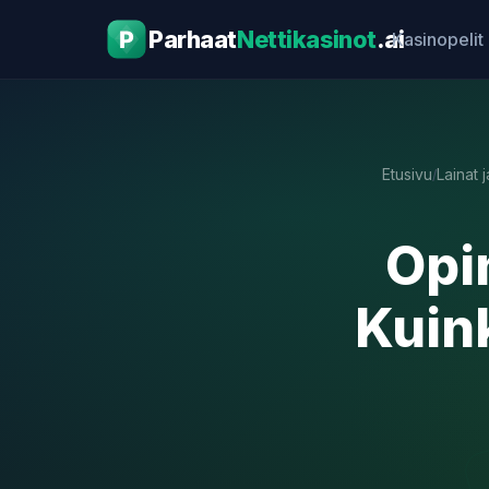
Parhaat
Nettikasinot
.ai
Kasinopelit
Etusivu
Lainat 
Opi
Kuin