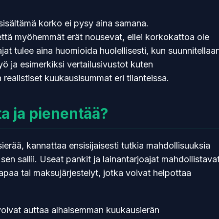
n sisältämä korko ei pysy aina samana.
 että myöhemmät erät nousevat, ellei korkokattoa ole
at tulee aina huomioida huolellisesti, kun suunnitellaa
ö ja esimerkiksi vertailusivustot kuten
realistiset kuukausisummat eri tilanteissa.
ta ja pienentää?
erää, kannattaa ensisijaisesti tutkia mahdollisuuksia
sen sallii. Useat pankit ja lainantarjoajat mahdollistava
paa tai maksujärjestelyt, jotka voivat helpottaa
et voivat auttaa alhaisemman kuukausierän