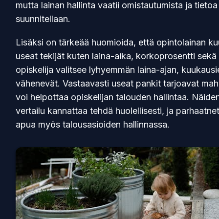
mutta lainan hallinta vaatii omistautumista ja tiet
suunnitellaan.
Lisäksi on tärkeää huomioida, että opintolainan kuu
useat tekijät kuten laina-aika, korkoprosentti sekä
opiskelija valitsee lyhyemmän laina-ajan, kuukaus
vähenevät. Vastaavasti useat pankit tarjoavat mah
voi helpottaa opiskelijan talouden hallintaa. Näid
vertailu kannattaa tehdä huolellisesti, ja parhaatnett
apua myös talousasioiden hallinnassa.