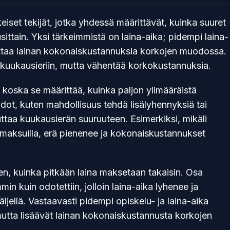
iset tekijät, jotka yhdessä määrittävät, kuinka suuret
ittain. Yksi tärkeimmistä on laina-aika; pidempi laina-
ttaa lainan kokonaiskustannuksia korkojen muodossa.
 kuukausieriin, mutta vähentää korkokustannuksia.
 koska se määrittää, kuinka paljon ylimääräistä
ot, kuten mahdollisuus tehdä lisälyhennyksiä tai
ttaa kuukausierän suuruuteen. Esimerkiksi, mikäli
ä maksuilla, erä pienenee ja kokonaiskustannukset
hen, kuinka pitkään laina maksetaan takaisin. Osa
in kuin odotettiin, jolloin laina-aika lyhenee ja
ljellä. Vastaavasti pidempi opiskelu- ja laina-aika
utta lisäävät lainan kokonaiskustannusta korkojen