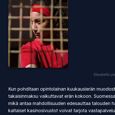
Sisustettu pe
Kun pohditaan opintolainan kuukausierän muodostu
takaisinmaksu vaikuttavat erän kokoon. Suomessa o
mikä antaa mahdollisuuden edesauttaa talouden hall
kaltaiset kasinosivustot voivat tarjota vastapalvel