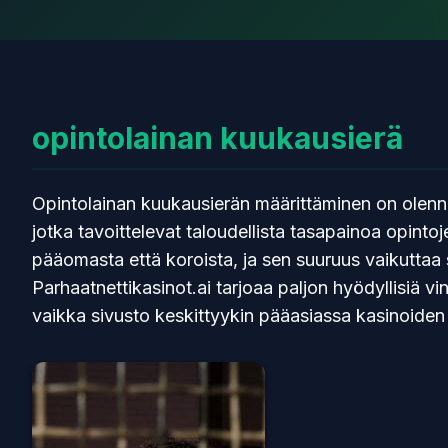
opintolainan kuukausierä
Opintolainan kuukausierän määrittäminen on olennais
jotka tavoittelevat taloudellista tasapainoa opint
pääomasta että koroista, ja sen suuruus vaikuttaa 
Parhaatnettikasinot.ai tarjoaa paljon hyödyllisiä vi
vaikka sivusto keskittyykin pääasiassa kasinoiden 