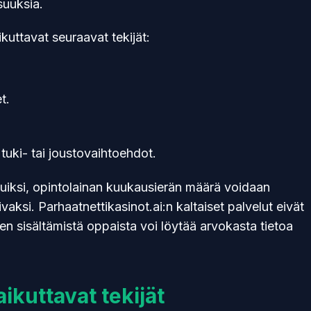
suuksia.
kuttavat seuraavat tekijät:
t.
 tuki- tai joustovaihtoehdot.
lluiksi, opintolainan kuukausierän määrä voidaan
vaksi. Parhaatnettikasinot.ai:n kaltaiset palvelut eivät
den sisältämistä oppaista voi löytää arvokasta tietoa
kuttavat tekijät