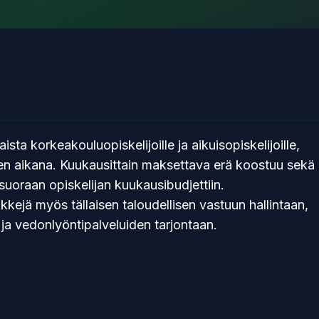
ta korkeakouluopiskelijoille ja aikuisopiskelijoille,
ojen aikana. Kuukausittain maksettava erä koostuu sekä
suoraan opiskelijan kuukausibudjettiin.
nkkejä myös tällaisen taloudellisen vastuun hallintaan,
ja vedonlyöntipalveluiden tarjontaan.