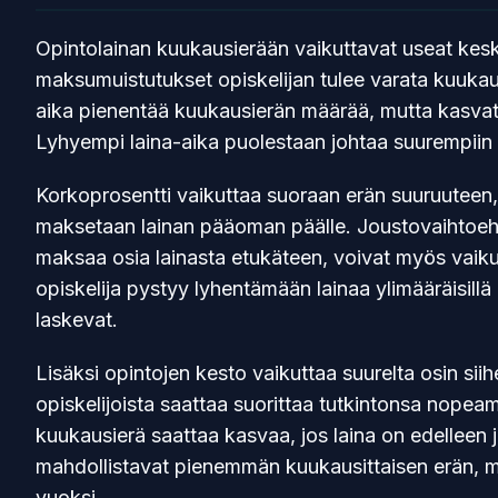
Opintolainan kuukausierään vaikuttavat useat keske
maksumuistutukset opiskelijan tulee varata kuukaus
aika pienentää kuukausierän määrää, mutta kasva
Lyhyempi laina-aika puolestaan johtaa suurempiin
Korkoprosentti vaikuttaa suoraan erän suuruuteen,
maksetaan lainan pääoman päälle. Joustovaihtoehd
maksaa osia lainasta etukäteen, voivat myös vaiku
opiskelija pystyy lyhentämään lainaa ylimääräisill
laskevat.
Lisäksi opintojen kesto vaikuttaa suurelta osin sii
opiskelijoista saattaa suorittaa tutkintonsa nopeamm
kuukausierä saattaa kasvaa, jos laina on edelleen jä
mahdollistavat pienemmän kuukausittaisen erän, m
vuoksi.