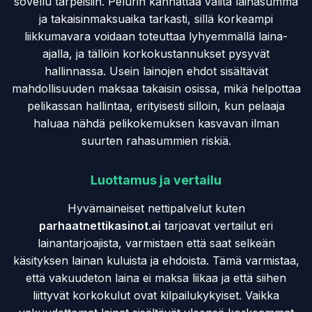
sovellu tarpeisiin. Pelurin kannattaa valita lainasumma
ja takaisinmaksuaika tarkasti, sillä korkeampi
liikkumavara voidaan toteuttaa lyhyemmällä laina-
ajalla, ja tällöin korkokustannukset pysyvät
hallinnassa. Usein lainojen ehdot sisältävät
mahdollisuuden maksaa takaisin osissa, mikä helpottaa
pelikassan hallintaa, erityisesti silloin, kun pelaaja
haluaa nähdä pelikokemuksen kasvavan ilman
suurten rahasummien riskiä.
Luottamus ja vertailu
Hyvämaineiset nettipalvelut kuten
parhaatnettikasinot.ai
tarjoavat vertailut eri
lainantarjoajista, varmistaen että saat selkeän
käsityksen lainan kuluista ja ehdoista. Tämä varmistaa,
että vakuudeton laina ei maksa liikaa ja että siihen
liittyvät korkokulut ovat kilpailukykyiset. Vaikka