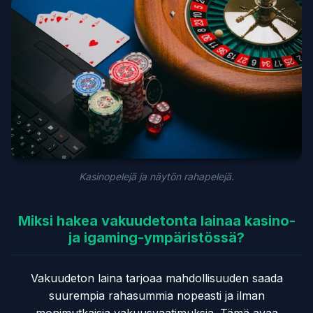
Kasinopelejä ja näytön rahapelejä.
Miksi hakea vakuudetonta lainaa kasino-
ja igaming-ympäristössä?
Vakuudeton laina tarjoaa mahdollisuuden saada
suurempia rahasummia nopeasti ja ilman
monimutkaisia vakuusvaatimuksia. Tämä avaa