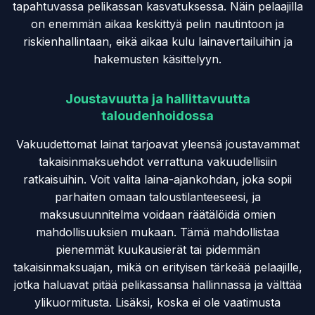
tapahtuvassa pelikassan kasvatuksessa. Näin pelaajilla
on enemmän aikaa keskittyä pelin nautintoon ja
riskienhallintaan, eikä aikaa kulu lainavertailuihin ja
hakemusten käsittelyyn.
Joustavuutta ja hallittavuutta
taloudenhoidossa
Vakuudettomat lainat tarjoavat yleensä joustavammat
takaisinmaksuehdot verrattuna vakuudellisiin
ratkaisuihin. Voit valita laina-ajankohdan, joka sopii
parhaiten omaan taloustilanteeseesi, ja
maksusuunnitelma voidaan räätälöidä omien
mahdollisuuksien mukaan. Tämä mahdollistaa
pienemmät kuukausierät tai pidemmän
takaisinmaksuajan, mikä on erityisen tärkeää pelaajille,
jotka haluavat pitää pelikassansa hallinnassa ja välttää
ylikuormitusta. Lisäksi, koska ei ole vaatimusta