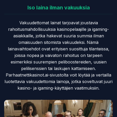
Iso laina ilman vakuuksia
Vakuudettomat lainat tarjoavat joustavia
rahoitusmahdollisuuksia kasinopelaajille ja igaming-
asiakkaille, jotka hakevat suuria summia ilman
omaisuuden sitomista vakuudeksi. Nämä
lainavaihtoehdot ovat erityisen suosittuja tilanteissa,
joissa nopea ja vaivaton rahoitus on tarpeen
esimerkiksi suurempien peliboostereiden, uusien
pelilisenssien tai laskujen kattamiseen.
Parhaatnettikasinot.ai-sivustolta voit löytää ja vertailla
luotettavia vakuudettomia lainoja, jotka soveltuvat juuri
kasino- ja igaming-käyttäjien vaatimuksiin.