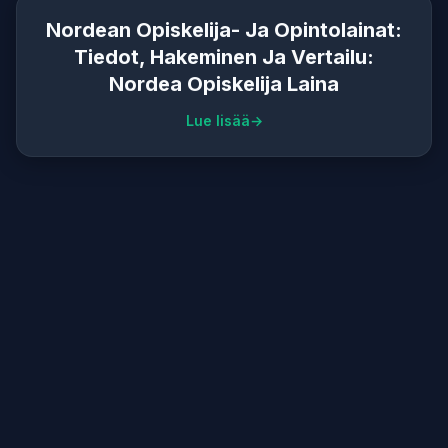
Nordean Opiskelija- Ja Opintolainat:
Tiedot, Hakeminen Ja Vertailu:
Nordea Opiskelija Laina
Lue lisää