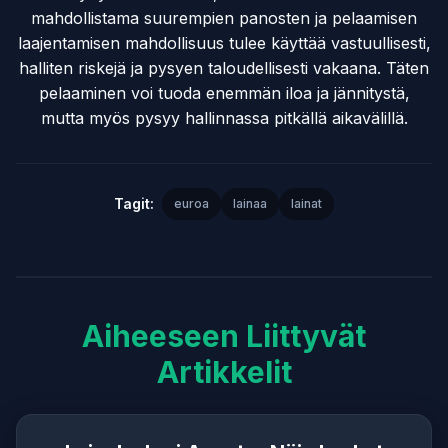
mahdollistama suurempien panosten ja pelaamisen
laajentamisen mahdollisuus tulee käyttää vastuullisesti,
halliten riskejä ja pysyen taloudellisesti vakaana. Täten
pelaaminen voi tuoda enemmän iloa ja jännitystä,
mutta myös pysyy hallinnassa pitkällä aikavälillä.
Tagit:
euroa
lainaa
lainat
Aiheeseen Liittyvät
Artikkelit