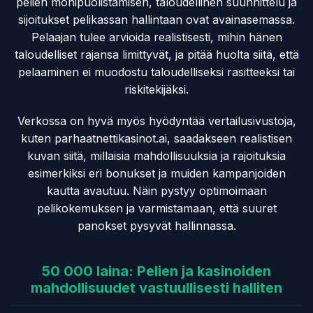
pelien monipuolistamisen, taloudellinen suunnittelu ja
sijoitukset pelikassan hallintaan ovat avainasemassa.
Pelaajan tulee arvioida realistisesti, mihin hänen
taloudelliset rajansa limittyvät, ja pitää huolta siitä, että
pelaaminen ei muodostu taloudelliseksi rasitteeksi tai
riskitekijäksi.
Verkossa on hyvä myös hyödyntää vertailusivustoja,
kuten parhaatnettikasinot.ai, saadakseen realistisen
kuvan siitä, millaisia mahdollisuuksia ja rajoituksia
esimerkiksi eri bonukset ja muiden kampanjoiden
kautta avautuu. Näin pystyy optimoimaan
pelikokemuksen ja varmistamaan, että suuret
panokset pysyvät hallinnassa.
50 000 laina: Pelien ja kasinoiden
mahdollisuudet vastuullisesti halliten