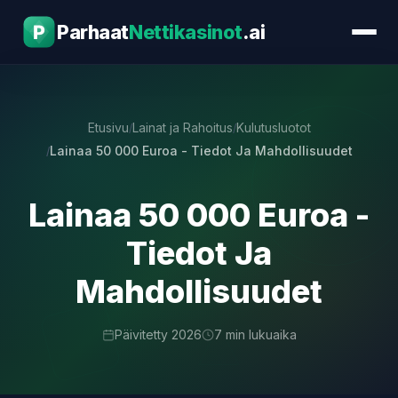
Parhaat
Nettikasinot
.ai
Kasinopelit
Etusivu
Lainat ja Rahoitus
Kulutusluotot
Bonukset
Lainaa 50 000 Euroa - Tiedot Ja Mahdollisuudet
Kasinoarvostelut
Lainaa 50 000 Euroa -
Maksutavat
Tiedot Ja
Lainat ja Rahoitus
Mahdollisuudet
Oppaat
Päivitetty 2026
7 min lukuaika
Yhteystiedot