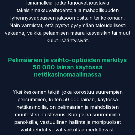
lainamalleja, jotka tarjoavat joustavia
takaisinmaksuvaihtoehtoja ja mahdollisuuden
lyhennysvapaaseen jaksoon osittain tai kokonaan.
Näin varmistat, että pystyt pysymään taloudellisesti
vakaana, vaikka pelaamisen määrä kasvaisikin tai muut
kulut lisääntyisivät.
Pelimäärien ja vaihto-optioiden merkitys
50 000 lainan käytössä
nettikasinomaailmassa
Yksi keskeinen tekijä, joka korostuu suurempien
pelisummien, kuten 50 000 lainan, käytössä
nettikasinoilla, on pelimäärien ja mahdollisten
muutosten joustavuus. Kun pelaa suuremmilla
panoksilla, vastuullinen hallinta ja monipuoliset
vaihtoehdot voivat vaikuttaa merkittävästi