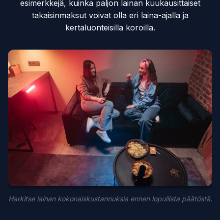
esimerkkejä, kuinka paljon lainan kuukausittaiset
takaisinmaksut voivat olla eri laina-ajalla ja
kertaluonteisilla koroilla.
Harkitse lainan kokonaiskustannuksia ennen lopullista päätöstä.