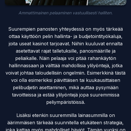
Ammattimainen pelaaminen vastuullisesti halliten.
Suurempien panosten yhteydessä on myös tärkeää
ottaa käyttöön pelin hallinta- ja budjetointityökaluja,
joita useat kasinot tarjoavat. Niihin kuuluvat ennalta
asetettavat rajat talletuksille, panosmäärille ja
peliaikalle. Näin pelaaja voi pitää rahankäytön
hallinnassaan ja välttää mahdollisia ylilyöntejä, jotka
voivat johtaa taloudellisiin ongelmiin. Esimerkkinä tästä
voi olla esimerkiksi päivittäisen tai kuukausittaisen
pelibudjetin asettaminen, mikä auttaa pysymään
tavoitteissa ja estää ylilyöntejä jopa suuremmissa
peliympäristöissä.
Lisäksi etenkin suuremmilla lainasummilla on
äärimmäisen tärkeää suunnitella etukäteen strategia,
joka kattaa myös mahdolliset häviöt. Tämän vuoksi on