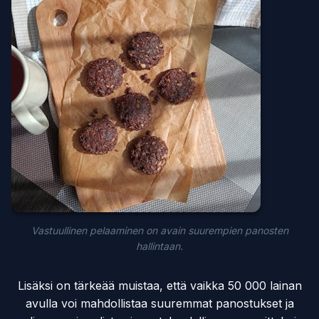
Vastuullinen pelaaminen on avain suurempien panosten
hallintaan.
Lisäksi on tärkeää muistaa, että vaikka 50 000 lainan
avulla voi mahdollistaa suuremmat panostukset ja