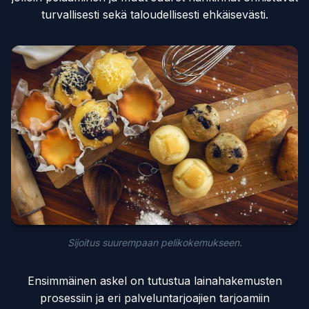
turvallisesti sekä taloudellisesti ehkäisevästi.
Sijoitus suurempaan pelikokemukseen.
Ensimmäinen askel on tutustua lainahakemusten
prosessiin ja eri palveluntarjoajien tarjoamiin