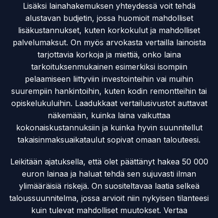
Lisäksi lainahakemuksen yhteydessä voit tehdä
alustavan budjetin, jossa huomioit mahdolliset
lisäkustannukset, kuten korkokulut ja mahdolliset
palvelumaksut. On myös arvokasta vertailla lainoista
tarjottavia korkoja ja miettiä, onko laina
tarkoituksenmukainen esimerkiksi isompiin
pelaamiseen liittyviin investointeihin vai muihin
suurempiin hankintoihin, kuten kodin remontteihin tai
opiskelukuluihin. Laadukkaat vertailusivustot auttavat
näkemään, kuinka laina vaikuttaa
kokonaiskustannuksiin ja kuinka hyvin suunnitellut
takaisinmaksuaikataulut sopivat omaan talouteesi.
Leikitään ajatuksella, että olet päättänyt hakea 50 000
euron lainaa ja haluat tehdä sen sujuvasti ilman
ylimääräisiä riskejä. On suositeltavaa laatia selkeä
taloussuunnitelma, jossa arvioit niin nykyisen tilanteesi
kuin tulevat mahdolliset muutokset. Vertaa