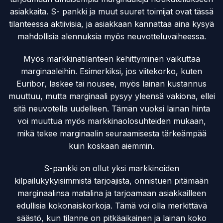
asiakkaita. S- pankki ja muut suuret toimijat ovat tässä
tilanteessa aktiivisia, ja asiakkaan kannattaa aina kysyä
mahdollisia alennuksia myös neuvotteluvaiheessa.
Myös markkinatilanteen kehittyminen vaikuttaa
marginaaleihin. Esimerkiksi, jos viitekorko, kuten
Euribor, laskee tai nousee, myös lainan kustannus
muuttuu, mutta marginaali pysyy yleensä vakiona, ellei
sitä neuvotella uudelleen. Tämän vuoksi lainan hinta
voi muuttua myös markkinaolosuhteiden mukaan,
mikä tekee marginaalin seuraamisesta tärkeämpää
kuin koskaan aiemmin.
S-pankki on ollut yksi markkinoiden
kilpailukykyisimmistä tarjoajista, onnistuen pitämään
marginaalinsa matalina ja tarjoamaan asiakkailleen
edullisia kokonaiskorkoja. Tämä voi olla merkittävä
säästö, kun tilanne on pitkäaikainen ja lainan koko