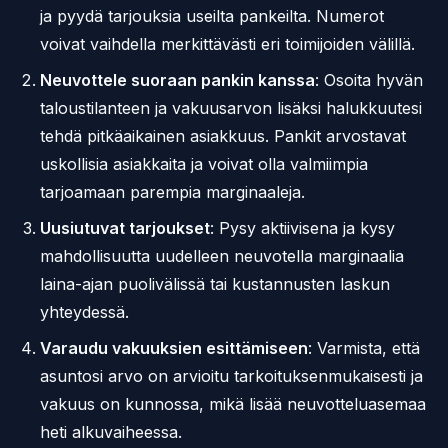
ja pyydä tarjouksia useilta pankeilta. Numerot
voivat vaihdella merkittävästi eri toimijoiden välillä.
Neuvottele suoraan pankin kanssa
: Osoita hyvän
taloustilanteen ja vakuusarvon lisäksi halukkuutesi
tehdä pitkäaikainen asiakkuus. Pankit arvostavat
uskollisia asiakkaita ja voivat olla valmiimpia
tarjoamaan parempia marginaaleja.
Uusiutuvat tarjoukset
: Pysy aktiivisena ja kysy
mahdollisuutta uudelleen neuvotella marginaalia
laina-ajan puolivälissä tai kustannusten laskun
yhteydessä.
Varaudu vakuuksien esittämiseen
: Varmista, että
asuntosi arvo on arvioitu tarkoituksenmukaisesti ja
vakuus on kunnossa, mikä lisää neuvotteluasemaa
heti alkuvaiheessa.