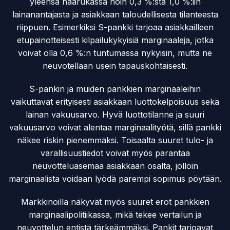
yleensä haarukassa noin 0,3 %:sta 1,0 %:iin
lainanantajasta ja asiakkaan taloudellisesta tilanteesta
riippuen. Esimerkiksi S-pankki tarjoaa asiakkailleen
etupainotteisesti kilpailukykyisiä marginaaleja, jotka
voivat olla 0,6 %:n tuntumassa nykyisin, mutta ne
neuvotellaan usein tapauskohtaisesti.
S-pankin ja muiden pankkien marginaaleihin
vaikuttavat erityisesti asiakkaan luottokelpoisuus sekä
lainan vakuusarvo. Hyvä luottotilanne ja suuri
vakuusarvo voivat alentaa marginaalityötä, sillä pankki
näkee riskin pienemmäksi. Toisaalta suuret tulo- ja
varallisuustiedot voivat myös parantaa
neuvotteluasemaa asiakkaan osalta, jolloin
marginaalista voidaan lyödä parempi sopimus pöytään.
Markkinoilla näkyvät myös suuret erot pankkien
marginaalipolitiikassa, mikä tekee vertailun ja
neuvottelun entistä tärkeämmäksi. Pankit tarjoavat