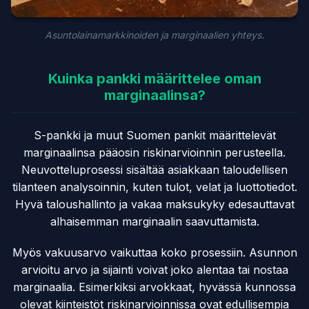
Asuntolainamarkkinoiden ja marginaalien yhteys.
Kuinka pankki määrittelee oman
marginaalinsa?
S-pankki ja muut Suomen pankit määrittelevät
marginaalinsa pääosin riskinarvioinnin perusteella.
Neuvotteluprosessi sisältää asiakkaan taloudellisen
tilanteen analysoinnin, kuten tulot, velat ja luottotiedot.
Hyvä taloushallinto ja vakaa maksukyky edesauttavat
alhaisemman marginaalin saavuttamista.
Myös vakuusarvo vaikuttaa koko prosessiin. Asunnon
arvioitu arvo ja sijainti voivat joko alentaa tai nostaa
marginaalia. Esimerkiksi arvokkaat, hyvässä kunnossa
olevat kiinteistöt riskinarvioinnissa ovat edullisempia