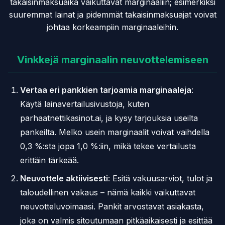
takaisinmaksuaika vaikuttavat marginaaliin; esimerkiksi
suuremmat lainat ja pidemmät takaisinmaksuajat voivat
johtaa korkeampiin marginaaleihin.
Vinkkejä marginaalin neuvottelemiseen
Vertaa eri pankkien tarjoamia marginaaleja
:
Käytä lainavertailusivustoja, kuten
parhaatnettikasinot.ai, ja kysy tarjouksia useilta
pankeilta. Melko usein marginaalit voivat vaihdella
0,3 %:sta jopa 1,0 %:iin, mikä tekee vertailusta
erittäin tärkeää.
Neuvottele aktiivisesti
: Esitä vakuusarviot, tulot ja
taloudellinen vakaus – nämä kaikki vaikuttavat
neuvotteluvoimaasi. Pankit arvostavat asiakasta,
joka on valmis sitoutumaan pitkäaikaisesti ja esittää