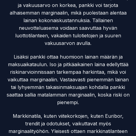
ja vakuusarvo on korkea, pankki voi tarjota
alhaisemman marginaalin, mikä puolestaan alentaa
lainan kokonaiskustannuksia. Tällainen
neuvotteluasema voidaan saavuttaa hyvän
luottotilanteen, vakaiden tulotietojen ja suuren
vakuusarvon avulla.
Lisäksi pankki ottaa huomioon lainan määrän ja
maksuaikataulun. Iso ja pitkäaikainen laina edellyttää
riskinarvioinnissaan tarkempaa harkintaa, mikä voi
vaikuttaa marginaaliin. Vastaavasti pienemmän lainan
tai lyhyemmän takaisinmaksuajan kohdalla pankki
saattaa sallia matalamman marginaalin, koska riski on
pienempi.
Markkinatila, kuten viitekorkojen, kuten Euribor,
trendit ja odotukset, vaikuttavat myös
marginaalityöhön. Yleisesti ottaen markkinatilanteen