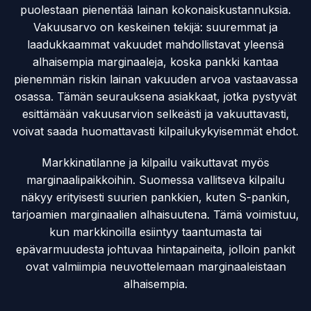
puolestaan pienentää lainan kokonaiskustannuksia.
Vakuusarvo on keskeinen tekijä: suuremmat ja
laadukkaammat vakuudet mahdollistavat yleensä
alhaisempia marginaaleja, koska pankki kantaa
pienemmän riskin lainan vakuuden arvoa vastaavassa
osassa. Tämän seurauksena asiakkaat, jotka pystyvät
esittämään vakuusarvion selkeästi ja vakuuttavasti,
voivat saada huomattavasti kilpailukykyisemmät ehdot.
Markkinatilanne ja kilpailu vaikuttavat myös
marginaalipaikkoihin. Suomessa vallitseva kilpailu
näkyy erityisesti suurien pankkien, kuten S-pankin,
tarjoamien marginaalien alhaisuutena. Tämä voimistuu,
kun markkinoilla esiintyy taantumasta tai
epävarmuudesta johtuvaa hintapaineita, jolloin pankit
ovat valmiimpia neuvottelemaan marginaaleistaan
alhaisempia.