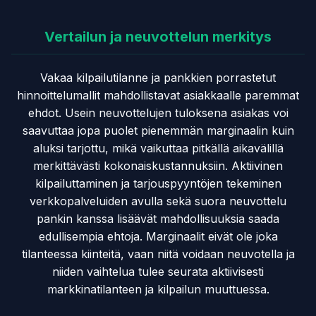
Vertailun ja neuvottelun merkitys
Vakaa kilpailutilanne ja pankkien porrastetut
hinnoittelumallit mahdollistavat asiakkaalle paremmat
ehdot. Usein neuvottelujen tuloksena asiakas voi
saavuttaa jopa puolet pienemmän marginaalin kuin
aluksi tarjottu, mikä vaikuttaa pitkällä aikavälillä
merkittävästi kokonaiskustannuksiin. Aktiivinen
kilpailuttaminen ja tarjouspyyntöjen tekeminen
verkkopalveluiden avulla sekä suora neuvottelu
pankin kanssa lisäävät mahdollisuuksia saada
edullisempia ehtoja. Marginaalit eivät ole joka
tilanteessa kiinteitä, vaan niitä voidaan neuvotella ja
niiden vaihtelua tulee seurata aktiivisesti
markkinatilanteen ja kilpailun muuttuessa.