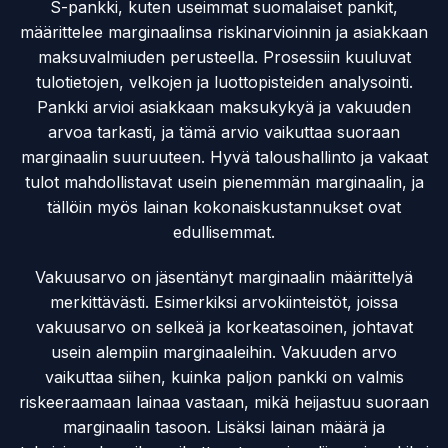
S-pankki, kuten useimmat suomalaiset pankit,
määrittelee marginaalinsa riskinarvioinnin ja asiakkaan
maksuvalmiuden perusteella. Prosessiin kuuluvat
tulotietojen, velkojen ja luottopisteiden analysointi.
Pankki arvioi asiakkaan maksukykyä ja vakuuden
arvoa tarkasti, ja tämä arvio vaikuttaa suoraan
marginaalin suuruuteen. Hyvä taloushallinto ja vakaat
tulot mahdollistavat usein pienemmän marginaalin, ja
tällöin myös lainan kokonaiskustannukset ovat
edullisemmat.
Vakuusarvo on jäsentänyt marginaalin määrittelyä
merkittävästi. Esimerkiksi arvokiinteistöt, joissa
vakuusarvo on selkeä ja korkeatasoinen, johtavat
usein alempiin marginaaleihin. Vakuuden arvo
vaikuttaa siihen, kuinka paljon pankki on valmis
riskeeraamaan lainaa vastaan, mikä heijastuu suoraan
marginaalin tasoon. Lisäksi lainan määrä ja