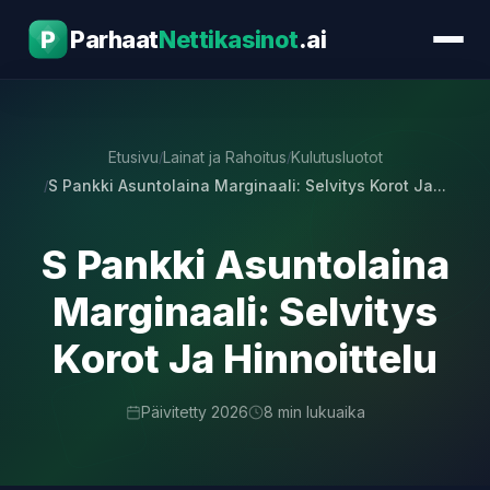
Parhaat
Nettikasinot
.ai
Kasinopelit
Etusivu
Lainat ja Rahoitus
Kulutusluotot
Bonukset
S Pankki Asuntolaina Marginaali: Selvitys Korot Ja...
Kasinoarvostelut
S Pankki Asuntolaina
Maksutavat
Marginaali: Selvitys
Lainat ja Rahoitus
Korot Ja Hinnoittelu
Oppaat
Päivitetty 2026
8 min lukuaika
Yhteystiedot