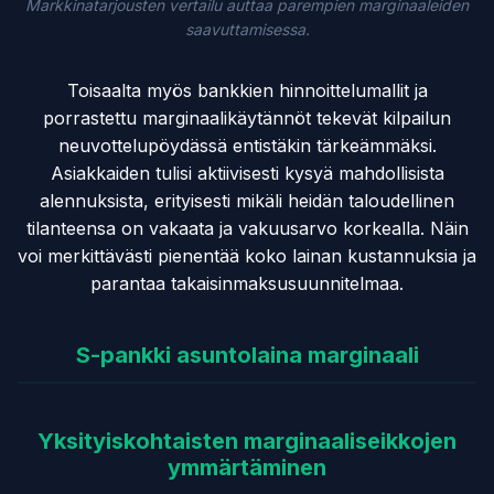
Markkinatarjousten vertailu auttaa parempien marginaaleiden
saavuttamisessa.
Toisaalta myös bankkien hinnoittelumallit ja
porrastettu marginaalikäytännöt tekevät kilpailun
neuvottelupöydässä entistäkin tärkeämmäksi.
Asiakkaiden tulisi aktiivisesti kysyä mahdollisista
alennuksista, erityisesti mikäli heidän taloudellinen
tilanteensa on vakaata ja vakuusarvo korkealla. Näin
voi merkittävästi pienentää koko lainan kustannuksia ja
parantaa takaisinmaksusuunnitelmaa.
S-pankki asuntolaina marginaali
Yksityiskohtaisten marginaaliseikkojen
ymmärtäminen