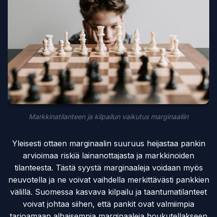
Markkinatilanteen ja kilpailun vaikutus marginaaliin
Yleisesti ottaen marginaalin suuruus heijastaa pankin
arvioimaa riskiä lainanottajasta ja markkinoiden
tilanteesta. Tästä syystä marginaaleja voidaan myös
neuvotella ja ne voivat vaihdella merkittävästi pankkien
välillä. Suomessa kasvava kilpailu ja taantumatilanteet
voivat johtaa siihen, että pankit ovat valmiimpia
tarjoamaan alhaisempia marginaaleja houkutellakseen