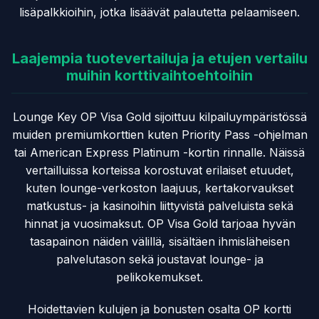
lisäpalkkioihin, jotka lisäävät palautetta pelaamiseen.
Laajempia tuotevertailuja ja etujen vertailu
muihin korttivaihtoehtoihin
Lounge Key OP Visa Gold sijoittuu kilpailuympäristössä
muiden premiumkorttien kuten Priority Pass -ohjelman
tai American Express Platinum -kortin rinnalle. Näissä
vertailluissa korteissa korostuvat erilaiset etuudet,
kuten lounge-verkoston laajuus, kertakorvaukset
matkustus- ja kasinoihin liittyvistä palveluista sekä
hinnat ja vuosimaksut. OP Visa Gold tarjoaa hyvän
tasapainon näiden välillä, sisältäen ihmisläheisen
palvelutason sekä joustavat lounge- ja
pelikokemukset.
Hoidettavien kulujen ja bonusten osalta OP kortti