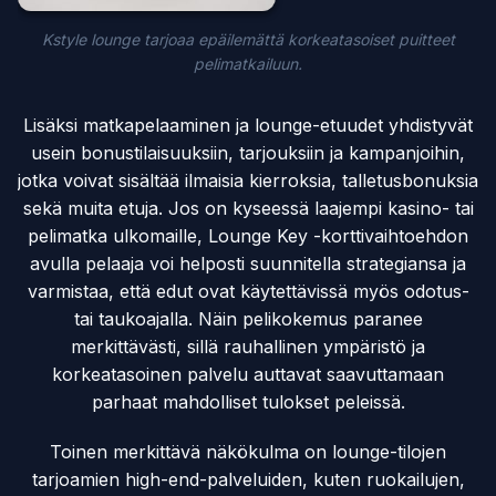
Kstyle lounge tarjoaa epäilemättä korkeatasoiset puitteet
pelimatkailuun.
Lisäksi matkapelaaminen ja lounge-etuudet yhdistyvät
usein bonustilaisuuksiin, tarjouksiin ja kampanjoihin,
jotka voivat sisältää ilmaisia kierroksia, talletusbonuksia
sekä muita etuja. Jos on kyseessä laajempi kasino- tai
pelimatka ulkomaille, Lounge Key -korttivaihtoehdon
avulla pelaaja voi helposti suunnitella strategiansa ja
varmistaa, että edut ovat käytettävissä myös odotus-
tai taukoajalla. Näin pelikokemus paranee
merkittävästi, sillä rauhallinen ympäristö ja
korkeatasoinen palvelu auttavat saavuttamaan
parhaat mahdolliset tulokset peleissä.
Toinen merkittävä näkökulma on lounge-tilojen
tarjoamien high-end-palveluiden, kuten ruokailujen,