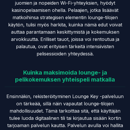
juomien ja nopeiden Wi-Fi-yhteyksien, hyödyt
kasinopelaamisen ohella. Pelaajien, jotka lisäävät
matkoihinsa strategisen elementin lounge-tilojen
käytön, tulisi myös harkita, kuinka nämä edut voivat
auttaa parantamaan keskittymistä ja kokemuksen
arvokkuutta. Erilliset tauot, joissa voi rentoutua ja
palautua, ovat erityisen tärkeitä intensiivisten
pelisessioiden yhteydessä.
Kuinka maksimoida lounge- ja
pelikokemuksen yhteispeli matkalla
Ensinnäkin, rekisteröityminen Lounge Key -palveluun
on tärkeää, sillä näin vapautat lounge-tilojen
mahdollisuudet. Tämä tarkoittaa sitä, että käyttäjän
tulee luoda digitaalinen tili tai kirjautua sisään kortin
tarjoaman palvelun kautta. Palvelun avulla voi hallita