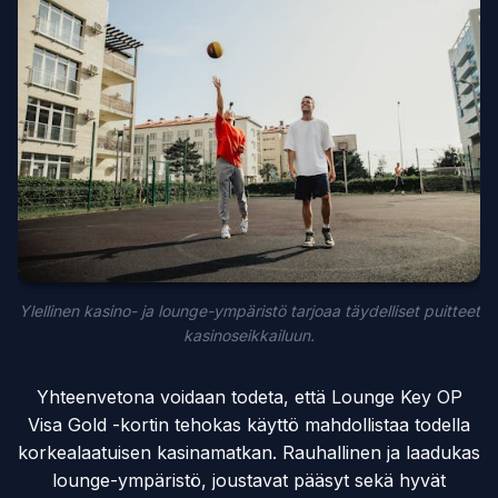
Ylellinen kasino- ja lounge-ympäristö tarjoaa täydelliset puitteet
kasinoseikkailuun.
Yhteenvetona voidaan todeta, että Lounge Key OP
Visa Gold -kortin tehokas käyttö mahdollistaa todella
korkealaatuisen kasinamatkan. Rauhallinen ja laadukas
lounge-ympäristö, joustavat pääsyt sekä hyvät