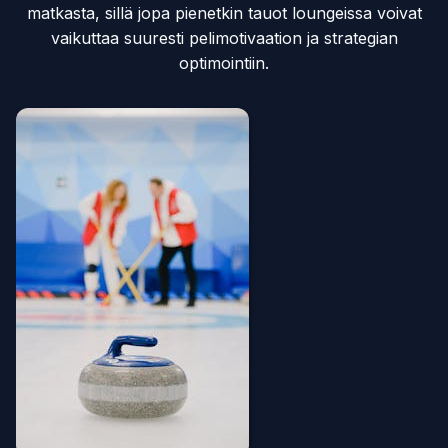
matkasta, sillä jopa pienetkin tauot loungeissa voivat
vaikuttaa suuresti pelimotivaation ja strategian
optimointiin.