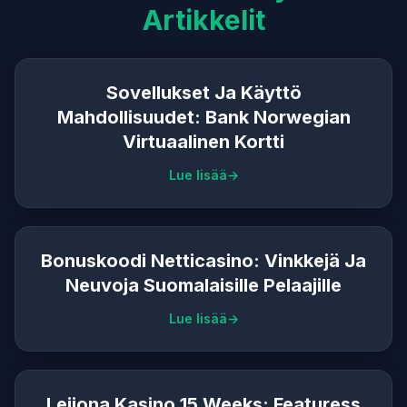
Artikkelit
Sovellukset Ja Käyttö
Mahdollisuudet: Bank Norwegian
Virtuaalinen Kortti
Lue lisää
Bonuskoodi Netticasino: Vinkkejä Ja
Neuvoja Suomalaisille Pelaajille
Lue lisää
Leijona Kasino 15 Weeks: Featuress