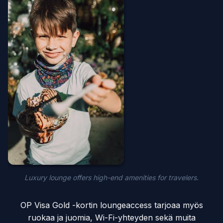
Luxury lounge offers high-end amenities for travelers.
OP Visa Gold -kortin loungeaccess tarjoaa myös
ruokaa ja juomia, Wi-Fi-yhteyden sekä muita