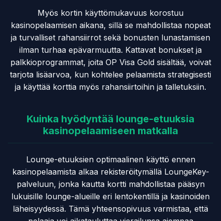
Myös kortin käyttömukavuus korostuu
kasinopelaamisen aikana, sillä se mahdollistaa nopeat
ja turvalliset rahansiirrot sekä bonusten lunastamisen
ilman turhaa epävarmuutta. Kattavat bonukset ja
palkkioprogrammat, joita OP Visa Gold sisältää, voivat
tarjota lisäarvoa, kun kohtelee pelaamista strategisesti
ja käyttää korttia myös rahansiirtoihin ja talletuksiin.
Kuinka hyödyntää lounge-etuuksia
kasinopelaamiseen matkalla
Lounge-etuuksien optimaalinen käyttö ennen
kasinopelaamista alkaa rekisteröitymällä LoungeKey-
palveluun, jonka kautta kortti mahdollistaa pääsyn
lukuisille lounge-alueille eri lentokentillä ja kasinoiden
läheisyydessä. Tämä yhteensopivuus varmistaa, että