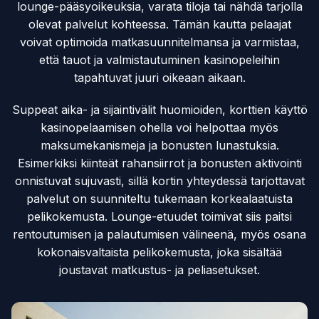
lounge-pääsyoikeuksia, varata tiloja tai nähdä tarjolla
olevat palvelut kohteessa. Tämän kautta pelaajat
voivat optimoida matkasuunnitelmansa ja varmistaa,
että tauot ja valmistautuminen kasinopeleihin
tapahtuvat juuri oikeaan aikaan.
Suppeat aika- ja sijaintivälit huomioiden, korttien käyttö
kasinopelaamisen ohella voi helpottaa myös
maksumekanismeja ja bonusten lunastuksia.
Esimerkiksi kiinteät rahansiirrot ja bonusten aktivointi
onnistuvat sujuvasti, sillä kortin yhteydessä tarjottavat
palvelut on suunniteltu tukemaan korkealaatuista
pelikokemusta. Lounge-etuudet toimivat siis paitsi
rentoutumisen ja palautumisen välineenä, myös osana
kokonaisvaltaista pelikokemusta, joka sisältää
joustavat matkustus- ja peliasetukset.