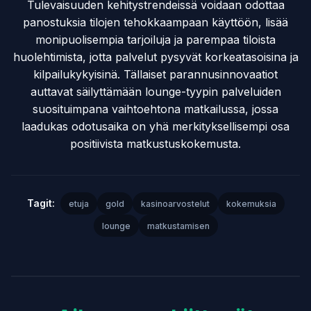
Tulevaisuuden kehitystrendeissä voidaan odottaa
panostuksia tilojen tehokkaampaan käyttöön, lisää
monipuolisempia tarjoiluja ja parempaa tiloista
huolehtimista, jotta palvelut pysyvät korkeatasoisina ja
kilpailukykyisinä. Tällaiset parannusinnovaatiot
auttavat säilyttämään lounge-tyypin palveluiden
suosituimpana vaihtoehtona matkailussa, jossa
laadukas odotusaika on yhä merkityksellisempi osa
positiivista matkustuskokemusta.
Tagit:
etuja
gold
kasinoarvostelut
kokemuksia
lounge
matkustamisen