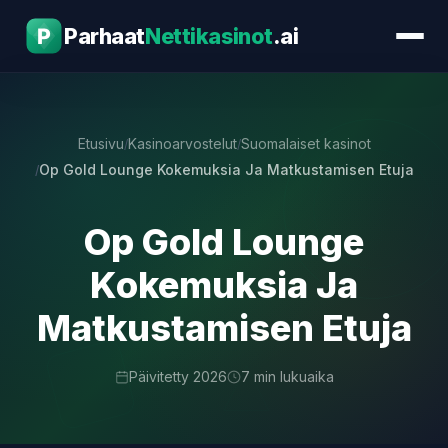
Parhaat
Nettikasinot
.ai
Kasinopelit
Etusivu
Kasinoarvostelut
Suomalaiset kasinot
Bonukset
Op Gold Lounge Kokemuksia Ja Matkustamisen Etuja
Kasinoarvostelut
Op Gold Lounge
Maksutavat
Kokemuksia Ja
Lainat ja Rahoitus
Matkustamisen Etuja
Oppaat
Päivitetty 2026
7 min lukuaika
Yhteystiedot