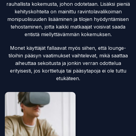
rauhallista kokemusta, johon odotetaan. Lisäksi pieniä
kehityskohteita on mainittu ravintolavalikoiman
monipuolisuuden lisääminen ja tilojen hyödyntämisen
tehostaminen, jotta kaikki matkaajat voisivat saada
entistä miellyttävämmän kokemuksen.
Monet käyttäjät fallaavat myös siihen, että lounge-
tiloihin pääsyn vaatimukset vaihtelevat, mikä saattaa
aiheuttaa sekoitusta ja jonkin verran odottelua
erityisesti, jos korttietuja tai pääsytapoja ei ole tuttu
etukäteen.