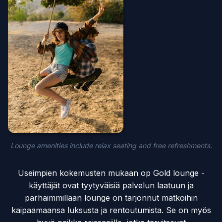
Lounge amenities include relax seating and free refreshments.
Useimpien kokemusten mukaan op Gold lounge -
käyttäjät ovat tyytyväisiä palvelun laatuun ja
parhaimmillaan lounge on tarjonnut matkoihin
kaipaamaansa luksusta ja rentoutumista. Se on myös