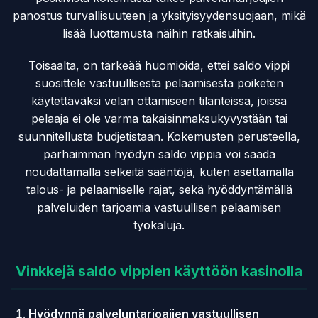
panostus turvallisuuteen ja yksityisyydensuojaan, mikä
lisää luottamusta näihin ratkaisuihin.
Toisaalta, on tärkeää huomioida, ettei saldo vippi
suosittele vastuullisesta pelaamisesta poiketen
käytettäväksi velan ottamiseen tilanteissa, joissa
pelaaja ei ole varma takaisinmaksukyvystään tai
suunnitellusta budjetistaan. Kokemusten perusteella,
parhaimman hyödyn saldo vippia voi saada
noudattamalla selkeitä sääntöjä, kuten asettamalla
talous- ja pelaamiselle rajat, sekä hyöddyntämällä
palveluiden tarjoamia vastuullisen pelaamisen
työkaluja.
Vinkkejä saldo vippien käyttöön kasinolla
Hyödynnä palveluntarjoajien vastuullisen