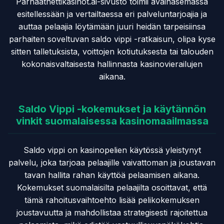
Parhaatnettikasinot.ai-sivusto toimii avainasemassa
esitellessään ja vertailtaessa eri palveluntarjoajia ja
auttaa pelaajia löytämään juuri heidän tarpeisiinsa
parhaiten soveltuvan saldo vippi -ratkaisun, olipa kyse
sitten talletuksista, voittojen kotiutuksesta tai talouden
kokonaisvaltaisesta hallinnasta kasinovierailujen
aikana.
Saldo Vippi -kokemukset ja käytännön
vinkit suomalaisessa kasinomaailmassa
Saldo vippi on kasinopelien käytössä yleistynyt
palvelu, joka tarjoaa pelaajille vaivattoman ja joustavan
tavan hallita rahan käyttöä pelaamisen aikana.
Kokemukset suomalaisilta pelaajilta osoittavat, että
tämä rahoitusvaihtoehto lisää pelikokemuksen
joustavuutta ja mahdollistaa strategisesti rajoitettua