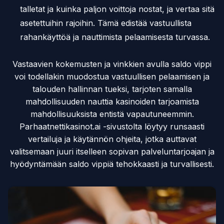
talletat ja kuinka paljon voittoja nostat, ja vertaa sitä
asetettuihin rajoihin. Tämä edistää vastuullista
rahankäyttöä ja nauttimista pelaamisesta turvassa.
Vastaavien kokemusten ja vinkkien avulla saldo vippi
voi todellakin muodostua vastuullisen pelaamisen ja
talouden hallinnan tueksi, tarjoten samalla
mahdollisuuden nauttia kasinoiden tarjoamista
mahdollisuuksista entistä vapautuneemmin.
Parhaatnettikasinot.ai -sivustolta löytyy runsaasti
vertailuja ja käytännön ohjeita, jotka auttavat
valitsemaan juuri itselleen sopivan palveluntarjoajan ja
hyödyntämään saldo vippiä tehokkaasti ja turvallisesti.