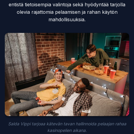
entistä tietoisempia valintoja sekä hyödyntää tarjolla
olevia rajattomia pelaamisen ja rahan käytön
mahdollisuuksia.
Salda Vippi tarjoaa kätevän tavan hallinnoida pelaajan rahaa
kasinopelien aikana.