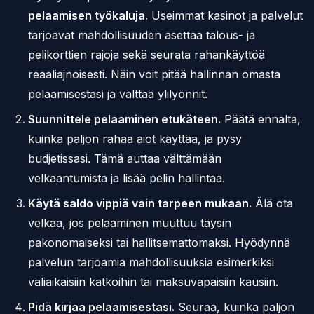
pelaamisen työkaluja.
Useimmat kasinot ja palvelut
tarjoavat mahdollisuuden asettaa talous- ja
pelikorttien rajoja sekä seurata rahankäyttöä
reaaliajnoisesti. Näin voit pitää hallinnan omasta
pelaamisestasi ja välttää ylilyönnit.
Suunnittele pelaaminen etukäteen.
Päätä ennalta,
kuinka paljon rahaa aiot käyttää, ja pysy
budjetissasi. Tämä auttaa välttämään
velkaantumista ja lisää pelin hallintaa.
Käytä saldo vippiä vain tarpeen mukaan.
Älä ota
velkaa, jos pelaaminen muuttuu täysin
pakonomaiseksi tai hallitsemattomaksi. Hyödynnä
palvelun tarjoamia mahdollisuuksia esimerkiksi
väliaikaisiin katkoihin tai maksuvapaisiin kausiin.
Pidä kirjaa pelaamisestasi.
Seuraa, kuinka paljon