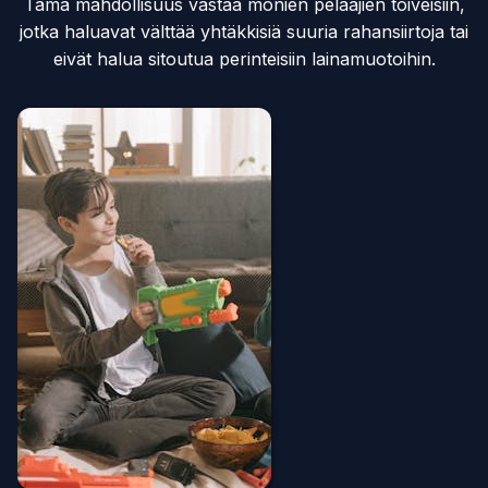
Tämä mahdollisuus vastaa monien pelaajien toiveisiin,
jotka haluavat välttää yhtäkkisiä suuria rahansiirtoja tai
eivät halua sitoutua perinteisiin lainamuotoihin.