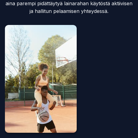
aina parempi pidättäytyä lainarahan käytöstä aktiivisen
ja hallitun pelaamisen yhteydessä.