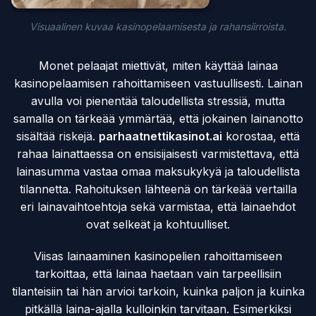
Visuaalinen kuvaa kasinopelaamisesta ja rahansiirroista.
Monet pelaajat miettivät, miten käyttää lainaa
kasinopelaamisen rahoittamiseen vastuullisesti. Lainan
avulla voi pienentää taloudellista stressiä, mutta
samalla on tärkeää ymmärtää, että jokainen lainanotto
sisältää riskejä.
parhaatnettikasinot.ai
korostaa, että
rahaa lainattaessa on ensisijaisesti varmistettava, että
lainasumma vastaa omaa maksukykyä ja taloudellista
tilannetta. Rahoituksen lähteenä on tärkeää vertailla
eri lainavaihtoehtoja sekä varmistaa, että lainaehdot
ovat selkeät ja kohtuulliset.
Viisas lainaaminen kasinopelien rahoittamiseen
tarkoittaa, että lainaa haetaan vain tarpeellisiin
tilanteisiin tai hän arvioi tarkoin, kuinka paljon ja kuinka
pitkällä laina-ajalla kulloinkin tarvitaan. Esimerkiksi