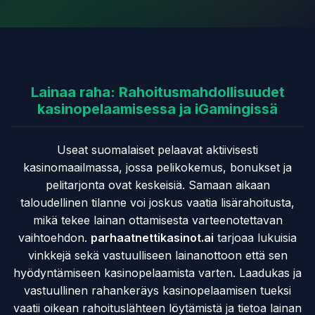
Yhteystiedot →
Lainaa raha: Rahoitusmahdollisuudet
kasinopelaamisessa ja iGamingissä
Useat suomalaiset pelaavat aktiivisesti
kasinomaailmassa, jossa pelikokemus, bonukset ja
pelitarjonta ovat keskeisiä. Samaan aikaan
taloudellinen tilanne voi joskus vaatia lisärahoitusta,
mikä tekee lainan ottamisesta varteenotettavan
vaihtoehdon.
parhaatnettikasinot.ai
tarjoaa lukuisia
vinkkejä sekä vastuulliseen lainanottoon että sen
hyödyntämiseen kasinopelaamista varten. Laadukas ja
vastuullinen rahankeräys kasinopelaamisen tueksi
vaatii oikean rahoituslähteen löytämistä ja tietoa lainan