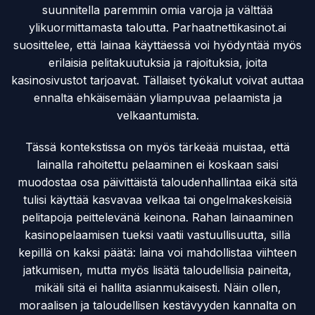
suunnitella paremmin omia varoja ja välttää
ylikuormittamasta taloutta. Parhaatnettikasinot.ai
suosittelee, että lainaa käyttäessä voi hyödyntää myös
erilaisia pelitakuutuksia ja rajoituksia, joita
kasinosivustot tarjoavat. Tällaiset työkalut voivat auttaa
ennalta ehkäisemään yliampuvaa pelaamista ja
velkaantumista.
Tässä kontekstissa on myös tärkeää muistaa, että
lainalla rahoitettu pelaaminen ei koskaan saisi
muodostaa osa päivittäistä taloudenhallintaa eikä sitä
tulisi käyttää kasvavaa velkaa tai ongelmakeskeisiä
pelitapoja peittelevänä keinona. Rahan lainaaminen
kasinopelaamisen tueksi vaatii vastuullisuutta, sillä
kepillä on kaksi päätä: laina voi mahdollistaa viihteen
jatkumisen, mutta myös lisätä taloudellisia paineita,
mikäli sitä ei hallita asianmukaisesti. Näin ollen,
moraalisen ja taloudellisen kestävyyden kannalta on