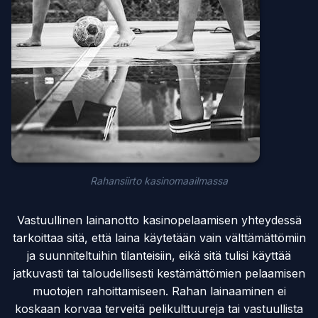
Rahansiirto kasinomaailmassa
Vastuullinen lainanotto kasinopelaamisen yhteydessä
tarkoittaa sitä, että laina käytetään vain välttämättömiin
ja suunniteltuihin tilanteisiin, eikä sitä tulisi käyttää
jatkuvasti tai taloudellisesti kestämättömien pelaamisen
muotojen rahoittamiseen. Rahan lainaaminen ei
koskaan korvaa terveitä pelikulttuureja tai vastuullista