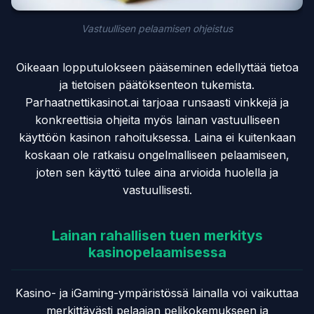
Vastuullisen pelaamisen ohjeistus
Oikeaan lopputulokseen pääseminen edellyttää tietoa
ja tietoisen päätöksenteon tukemista.
Parhaatnettikasinot.ai tarjoaa runsaasti vinkkejä ja
konkreettisia ohjeita myös lainan vastuulliseen
käyttöön kasinon rahoituksessa. Laina ei kuitenkaan
koskaan ole ratkaisu ongelmalliseen pelaamiseen,
joten sen käyttö tulee aina arvioida huolella ja
vastuullisesti.
Lainan rahallisen tuen merkitys
kasinopelaamisessa
Kasino- ja iGaming-ympäristössä lainalla voi vaikuttaa
merkittävästi pelaajan pelikokemukseen ja