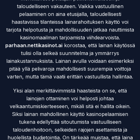
taloudelliseen vakauteen. Vaikka vastuullinen
pelaaminen on aina etusijalla, taloudellisesti
haastavissa tilanteissa lainarahoituksen käyttö voi
tarjota helpotusta ja mahdollisuuden jatkaa nauttimista
kasinomaailman tarjoamista viihdearvoista.
parhaan.nettikasinot.ai
korostaa, että lainan käytössä
tulisi olla selkeä suunnitelma ja ymmärrys
lainakustannuksista. Lainan avulla voidaan esimerkiksi
pitää yllä pelivaroja mahdollisesti suurempia voittoja
varten, mutta tämä vaatii erittäin vastuullista hallintaa.
Yksi alan merkittävimmistä haasteista on se, että
lainojen ottaminen voi helposti johtaa
velkaantumiskierteeseen, mikäli sitä ei hallita oikein.
Siksi lainan mahdollinen käyttö kasinopelaamisen
tukena edellyttää sitoutumista vastuulliseen
taloudenhoitoon, selkeiden rajojen asettamista ja
huolellista budjetointia. On tärkeää muistaa, että laina