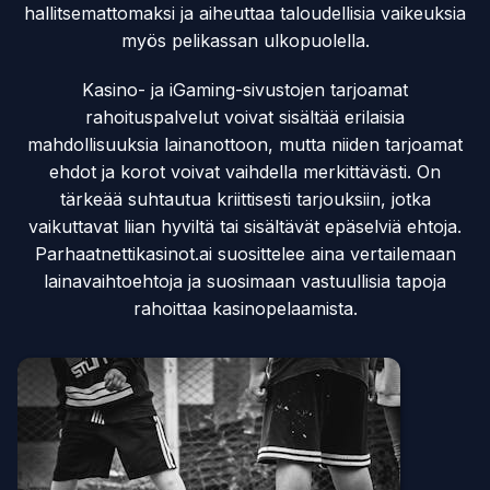
hallitsemattomaksi ja aiheuttaa taloudellisia vaikeuksia
myös pelikassan ulkopuolella.
Kasino- ja iGaming-sivustojen tarjoamat
rahoituspalvelut voivat sisältää erilaisia
mahdollisuuksia lainanottoon, mutta niiden tarjoamat
ehdot ja korot voivat vaihdella merkittävästi. On
tärkeää suhtautua kriittisesti tarjouksiin, jotka
vaikuttavat liian hyviltä tai sisältävät epäselviä ehtoja.
Parhaatnettikasinot.ai suosittelee aina vertailemaan
lainavaihtoehtoja ja suosimaan vastuullisia tapoja
rahoittaa kasinopelaamista.