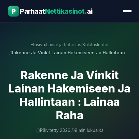
Parhaat
Nettikasinot
.ai
Kasinopelit
Etusivu
Lainat ja Rahoitus
Kulutusluotot
Bonukset
Rakenne Ja Vinkit Lainan Hakemiseen Ja Hallintaan ...
Kasinoarvostelut
Rakenne Ja Vinkit
Maksutavat
Lainan Hakemiseen Ja
Lainat ja Rahoitus
Hallintaan : Lainaa
Raha
Oppaat
Yhteystiedot
Päivitetty 2026
8 min lukuaika