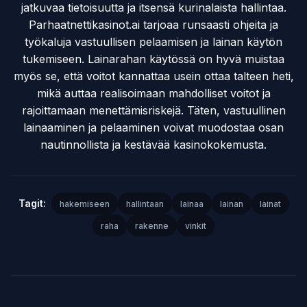
jatkuvaa tietoisuutta ja itsensä kurinalaista hallintaa.
Parhaatnettikasinot.ai tarjoaa runsaasti ohjeita ja
työkaluja vastuullisen pelaamisen ja lainan käytön
tukemiseen. Lainarahan käytössä on hyvä muistaa
myös se, että voitot kannattaa usein ottaa talteen heti,
mikä auttaa realisoimaan mahdolliset voitot ja
rajoittamaan menettämisriskejä. Täten, vastuullinen
lainaaminen ja pelaaminen voivat muodostaa osan
nautinnollista ja kestävää kasinokokemusta.
Tagit:
hakemiseen
hallintaan
lainaa
lainan
lainat
raha
rakenne
vinkit