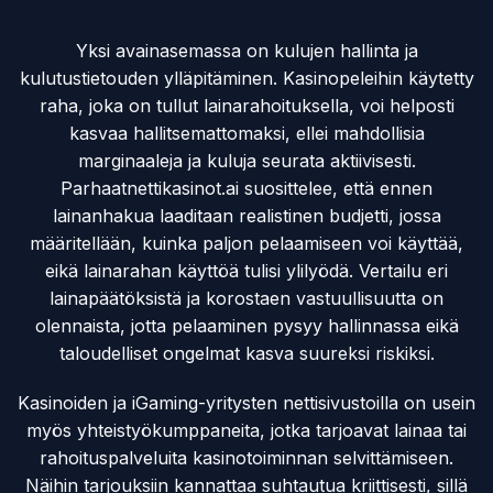
Yksi avainasemassa on kulujen hallinta ja
kulutustietouden ylläpitäminen. Kasinopeleihin käytetty
raha, joka on tullut lainarahoituksella, voi helposti
kasvaa hallitsemattomaksi, ellei mahdollisia
marginaaleja ja kuluja seurata aktiivisesti.
Parhaatnettikasinot.ai suosittelee, että ennen
lainanhakua laaditaan realistinen budjetti, jossa
määritellään, kuinka paljon pelaamiseen voi käyttää,
eikä lainarahan käyttöä tulisi ylilyödä. Vertailu eri
lainapäätöksistä ja korostaen vastuullisuutta on
olennaista, jotta pelaaminen pysyy hallinnassa eikä
taloudelliset ongelmat kasva suureksi riskiksi.
Kasinoiden ja iGaming-yritysten nettisivustoilla on usein
myös yhteistyökumppaneita, jotka tarjoavat lainaa tai
rahoituspalveluita kasinotoiminnan selvittämiseen.
Näihin tarjouksiin kannattaa suhtautua kriittisesti, sillä