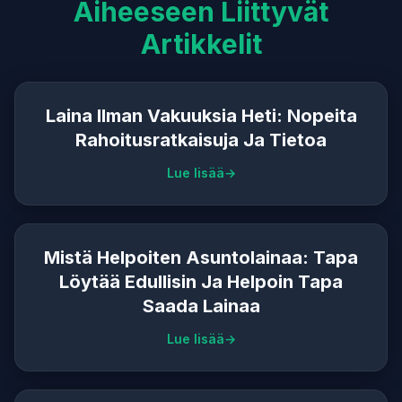
Aiheeseen Liittyvät
Artikkelit
Laina Ilman Vakuuksia Heti: Nopeita
Rahoitusratkaisuja Ja Tietoa
Lue lisää
Mistä Helpoiten Asuntolainaa: Tapa
Löytää Edullisin Ja Helpoin Tapa
Saada Lainaa
Lue lisää