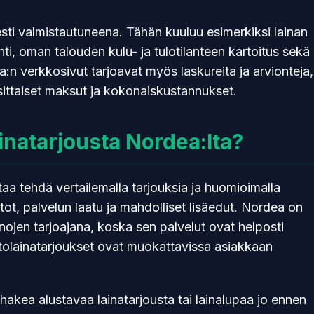
esti valmistautuneena. Tähän kuuluu esimerkiksi lainan
ti, oman talouden kulu- ja tulotilanteen kartoitus sekä
a:n verkkosivut tarjoavat myös laskureita ja arvionteja,
usittaiset maksut ja kokonaiskustannukset.
natarjousta Nordea:lta?
taa tehdä vertailemalla tarjouksia ja huomioimalla
tot, palvelun laatu ja mahdolliset lisäedut. Nordea on
ojen tarjoajana, koska sen palvelut ovat helposti
ntolainatarjoukset ovat muokattavissa asiakkaan
akea alustavaa lainatarjousta tai lainalupaa jo ennen