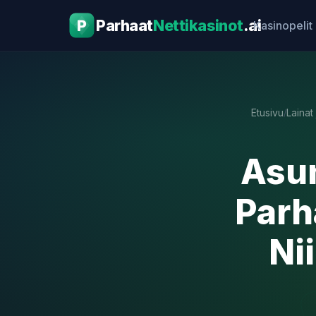
Parhaat
Nettikasinot
.ai
Kasinopelit
Etusivu
Lainat
Asun
Parh
Ni