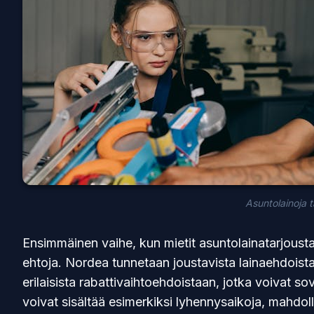
Asuntolainoja t
Ensimmäinen vaihe, kun mietit asuntolainatarjousta 
ehtoja. Nordea tunnetaan joustavista lainaehdoista
erilaisista rabattivaihtoehdoistaan, jotka voivat sov
voivat sisältää esimerkiksi lyhennysaikoja, mahdoll