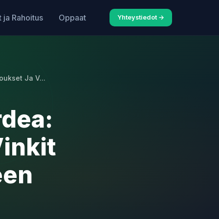
t ja Rahoitus
Oppaat
Yhteystiedot →
ukset Ja V...
rdea:
inkit
een