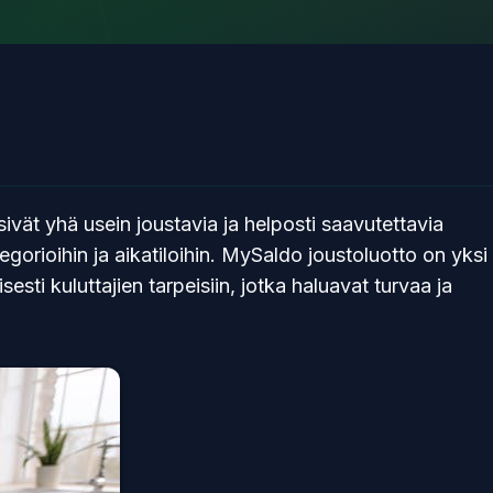
ivät yhä usein joustavia ja helposti saavutettavia
tegorioihin ja aikatiloihin. MySaldo joustoluotto on yksi
sesti kuluttajien tarpeisiin, jotka haluavat turvaa ja