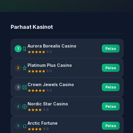
Parhaat Kasinot
Aurora Borealis Casino
1
Pelaa
5.0
Platinum Plus Casino
2
Pelaa
5.0
Crown Jewels Casino
3
Pelaa
5.0
Nordic Star Casino
4
Pelaa
4.9
Arctic Fortune
5
Pelaa
4.9