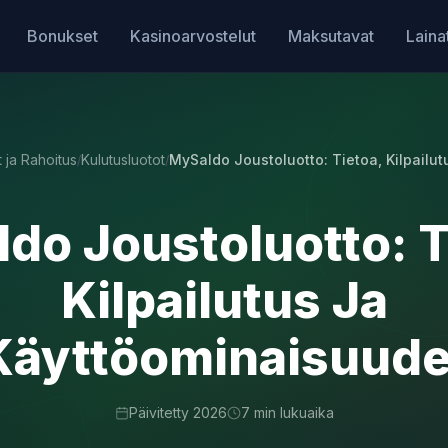
Bonukset
Kasinoarvostelut
Maksutavat
Laina
t ja Rahoitus
Kulutusluotot
MySaldo Joustoluotto: Tietoa, Kilpailutu
do Joustoluotto: T
Kilpailutus Ja
Käyttöominaisuude
Päivitetty 2026
7 min lukuaika