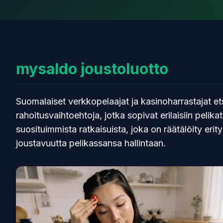
mysaldo joustoluotto
Suomalaiset verkkopelaajat ja kasinoharrastajat ets
rahoitusvaihtoehtoja, jotka sopivat erilaisiin pelika
suosituimmista ratkaisuista, joka on räätälöity erityi
joustavuutta pelikassansa hallintaan.