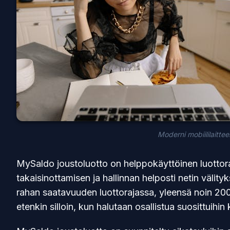
Moderni mobiililaitte
MySaldo joustoluotto on helppokäyttöinen luottora
takaisinottamisen ja hallinnan helposti netin välity
rahan saatavuuden luottorajassa, yleensä noin 2000
etenkin silloin, kun halutaan osallistua suosittuihin