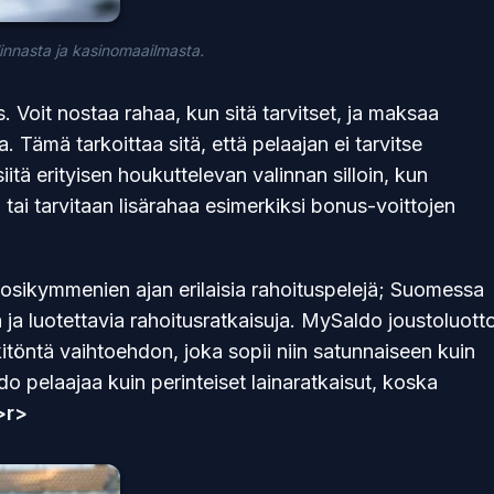
innasta ja kasinomaailmasta.
 Voit nostaa rahaa, kun sitä tarvitset, ja maksaa
 Tämä tarkoittaa sitä, että pelaajan ei tarvitse
siitä erityisen houkuttelevan valinnan silloin, kun
tai tarvitaan lisärahaa esimerkiksi bonus-voittojen
osikymmenien ajan erilaisia rahoituspelejä; Suomessa
a ja luotettavia rahoitusratkaisuja. MySaldo joustoluott
itöntä vaihtoehdon, joka sopii niin satunnaiseen kuin
do pelaajaa kuin perinteiset lainaratkaisut, koska
>
r>