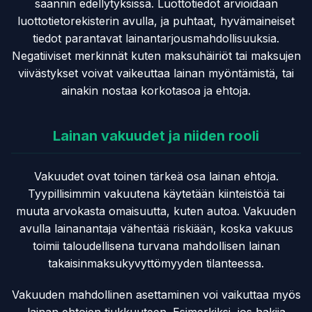
saannin edellytyksissä. Luottotiedot arvioidaan
luottotietorekisterin avulla, ja puhtaat, hyvämaineiset
tiedot parantavat lainantarjousmahdollisuuksia.
Negatiiviset merkinnät kuten maksuhäiriöt tai maksujen
viivästykset voivat vaikeuttaa lainan myöntämistä, tai
ainakin nostaa korkotasoa ja ehtoja.
Lainan vakuudet ja niiden rooli
Vakuudet ovat toinen tärkeä osa lainan ehtoja.
Tyypillisimmin vakuutena käytetään kiinteistöä tai
muuta arvokasta omaisuutta, kuten autoa. Vakuuden
avulla lainanantaja vähentää riskiään, koska vakuus
toimii taloudellisena turvana mahdollisen lainan
takaisinmaksukyvyttömyyden tilanteessa.
Vakuuden mahdollinen asettaminen voi vaikuttaa myös