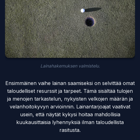
Lainahakemuksen valmistelu.
Ensimmäinen vaihe lainan saamiseksi on selvittää omat
taloudelliset resurssit ja tarpeet. Tämä sisältää tulojen
ja menojen tarkastelun, nykyisten velkojen määrän ja
velanhoitokyvyn arvioinnin. Lainantarjoajat vaativat
usein, että näytät kykysi hoitaa mahdollisia
kuukausittaisia lyhennyksiä ilman taloudellista
rasitusta.