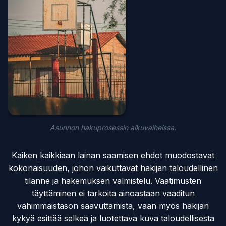
Asunnon hakuprosessin alkuvaiheissa.
Kaiken kaikkiaan lainan saamisen ehdot muodostavat
kokonaisuuden, johon vaikuttavat hakijan taloudellinen
tilanne ja hakemuksen valmistelu. Vaatimusten
täyttäminen ei tarkoita ainoastaan vaaditun
vähimmäistason saavuttamista, vaan myös hakijan
kykyä esittää selkeä ja luotettava kuva taloudellisesta