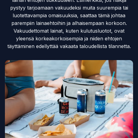
lainan ehtojen tiukkuuteen. Esimerkiksi, jos hakija
pystyy tarjoamaan vakuudeksi muita suurempia tai
luotettavampia omaisuuksia, saattaa tämä johtaa
parempiin lainaehtoihin ja alhaisempaan korkoon.
Vakuudettomat lainat, kuten kulutusluotot, ovat
yleensä korkeakorkoisempia ja niiden ehtojen
täyttäminen edellyttää vakaata taloudellista tilannetta.