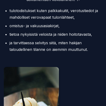
tulotodistukset kuten palkkakuitit, verotustiedot ja
mahdolliset verovapaat tulonlähteet,
omistus- ja vakuusasiakirjat,
tietoa nykyisistä veloista ja niiden hoitotavasta,
ja tarvittaessa selvitys siitä, miten hakijan
taloudellinen tilanne on aiemmin muuttunut.