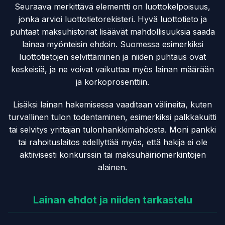
Seuraava merkittävä elementti on luottokelpoisuus,
jonka arvioi luottotietorekisteri. Hyvä luottotieto ja
puhtaat maksuhistoriat lisäävät mahdollisuuksia saada
lainaa myönteisin ehdoin. Suomessa esimerkiksi
luottotietojen selvittäminen ja niiden puhtaus ovat
keskeisiä, ja ne voivat vaikuttaa myös lainan määrään
ja korkoprosenttiin.
Lisäksi lainan hakemisessa vaaditaan välineitä, kuten
turvallinen tulon todentaminen, esimerkiksi palkkakuitti
tai selvitys yrittäjän tulonhankkimahdosta. Moni pankki
tai rahoituslaitos edellyttää myös, että hakija ei ole
aktiivisesti konkurssin tai maksuhäiriömerkintöjen
alainen.
Lainan ehdot ja niiden tarkastelu