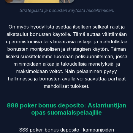
Strategiasta ja bonusten käytöstä huolehtiminen.
On myös hyödyllistä asettaa itselleen selkeät rajat ja
aikataulut bonusten käytölle. Tämä auttaa välttämään
epäonnistumisia tai ylimääräisiä riskejä, ja mahdollistaa
bonusten monipuolisen ja strategisen käytön. Tämän
lisäksi suosittelemme luomaan pelisuunnitelman, jossa
minimoidaan aikaa ja taloudellisia menetyksiä, ja
maksimoidaan voitot. Näin pelaaminen pysyy
hallinnassa ja bonusten avulla voi saavuttaa parhaat
mahdolliset tulokset.
888 poker bonus deposito: Asiantuntijan
opas suomalaispelaajille
888 poker bonus deposito -kampanjoiden