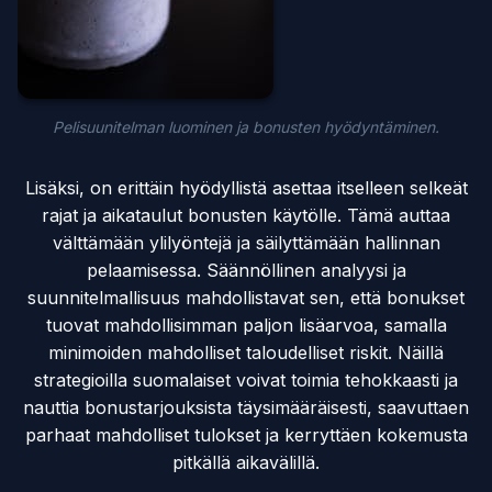
Pelisuunitelman luominen ja bonusten hyödyntäminen.
Lisäksi, on erittäin hyödyllistä asettaa itselleen selkeät
rajat ja aikataulut bonusten käytölle. Tämä auttaa
välttämään ylilyöntejä ja säilyttämään hallinnan
pelaamisessa. Säännöllinen analyysi ja
suunnitelmallisuus mahdollistavat sen, että bonukset
tuovat mahdollisimman paljon lisäarvoa, samalla
minimoiden mahdolliset taloudelliset riskit. Näillä
strategioilla suomalaiset voivat toimia tehokkaasti ja
nauttia bonustarjouksista täysimääräisesti, saavuttaen
parhaat mahdolliset tulokset ja kerryttäen kokemusta
pitkällä aikavälillä.