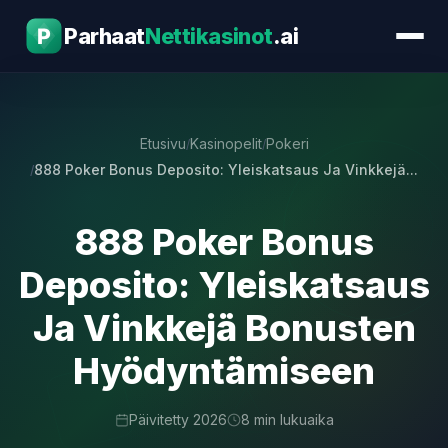
Parhaat
Nettikasinot
.ai
Kasinopelit
Etusivu
Kasinopelit
Pokeri
Bonukset
888 Poker Bonus Deposito: Yleiskatsaus Ja Vinkkejä...
Kasinoarvostelut
888 Poker Bonus
Maksutavat
Deposito: Yleiskatsaus
Lainat ja Rahoitus
Ja Vinkkejä Bonusten
Hyödyntämiseen
Oppaat
Yhteystiedot
Päivitetty 2026
8 min lukuaika