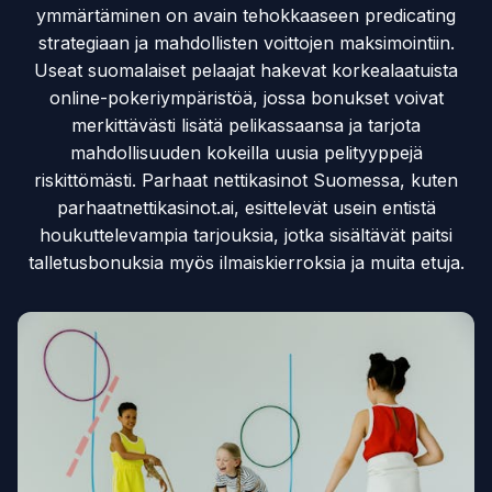
ymmärtäminen on avain tehokkaaseen predicating
strategiaan ja mahdollisten voittojen maksimointiin.
Useat suomalaiset pelaajat hakevat korkealaatuista
online-pokeriympäristöä, jossa bonukset voivat
merkittävästi lisätä pelikassaansa ja tarjota
mahdollisuuden kokeilla uusia pelityyppejä
riskittömästi. Parhaat nettikasinot Suomessa, kuten
parhaatnettikasinot.ai, esittelevät usein entistä
houkuttelevampia tarjouksia, jotka sisältävät paitsi
talletusbonuksia myös ilmaiskierroksia ja muita etuja.