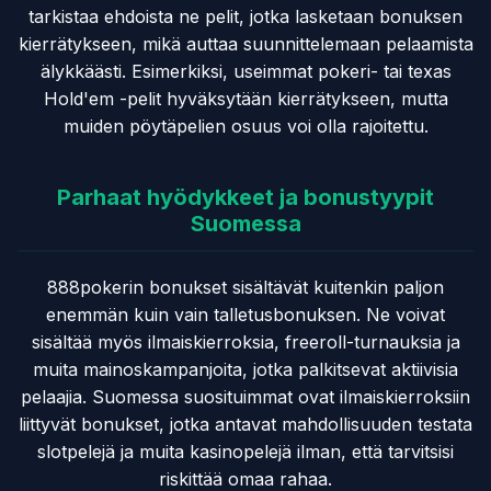
tarkistaa ehdoista ne pelit, jotka lasketaan bonuksen
kierrätykseen, mikä auttaa suunnittelemaan pelaamista
älykkäästi. Esimerkiksi, useimmat pokeri- tai texas
Hold'em -pelit hyväksytään kierrätykseen, mutta
muiden pöytäpelien osuus voi olla rajoitettu.
Parhaat hyödykkeet ja bonustyypit
Suomessa
888pokerin bonukset sisältävät kuitenkin paljon
enemmän kuin vain talletusbonuksen. Ne voivat
sisältää myös ilmaiskierroksia, freeroll-turnauksia ja
muita mainoskampanjoita, jotka palkitsevat aktiivisia
pelaajia. Suomessa suosituimmat ovat ilmaiskierroksiin
liittyvät bonukset, jotka antavat mahdollisuuden testata
slotpelejä ja muita kasinopelejä ilman, että tarvitsisi
riskittää omaa rahaa.