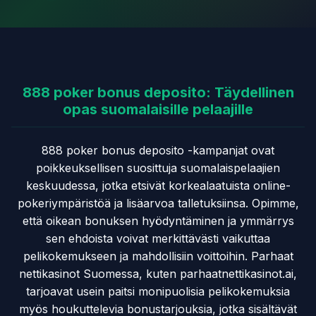
Yhteystiedot →
888 poker bonus deposito: Täydellinen
opas suomalaisille pelaajille
888 poker bonus deposito -kampanjat ovat
poikkeuksellisen suosittuja suomalaispelaajien
keskuudessa, jotka etsivät korkealaatuista online-
pokeriympäristöä ja lisäarvoa talletuksiinsa. Opimme,
että oikean bonuksen hyödyntäminen ja ymmärrys
sen ehdoista voivat merkittävästi vaikuttaa
pelikokemukseen ja mahdollisiin voittoihin. Parhaat
nettikasinot Suomessa, kuten parhaatnettikasinot.ai,
tarjoavat usein paitsi monipuolisia pelikokemuksia
myös houkuttelevia bonustarjouksia, jotka sisältävät