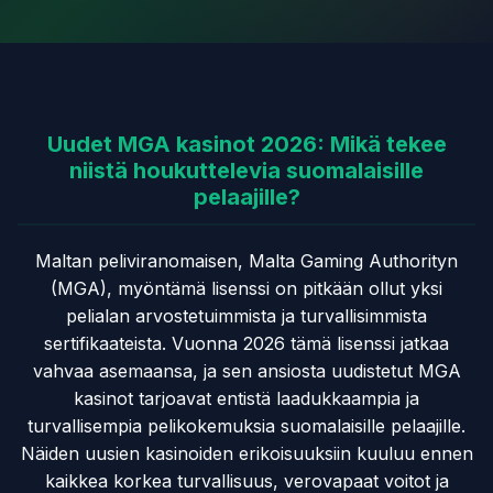
Yhteystiedot →
Uudet MGA kasinot 2026: Mikä tekee
niistä houkuttelevia suomalaisille
pelaajille?
Maltan peliviranomaisen, Malta Gaming Authorityn
(MGA), myöntämä lisenssi on pitkään ollut yksi
pelialan arvostetuimmista ja turvallisimmista
sertifikaateista. Vuonna 2026 tämä lisenssi jatkaa
vahvaa asemaansa, ja sen ansiosta uudistetut MGA
kasinot tarjoavat entistä laadukkaampia ja
turvallisempia pelikokemuksia suomalaisille pelaajille.
Näiden uusien kasinoiden erikoisuuksiin kuuluu ennen
kaikkea korkea turvallisuus, verovapaat voitot ja