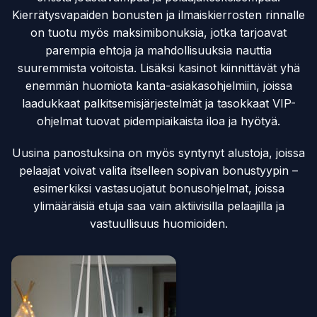
Kierrätysvapaiden bonusten ja ilmaiskierrosten rinnalle
on tuotu myös maksimibonuksia, jotka tarjoavat
parempia ehtoja ja mahdollisuuksia nauttia
suuremmista voitoista. Lisäksi kasinot kiinnittävät yhä
enemmän huomiota kanta-asiakasohjelmiin, joissa
laadukkaat palkitsemisjärjestelmät ja tasokkaat VIP-
ohjelmat tuovat pidempiaikaista iloa ja hyötyä.
Uusina panostuksina on myös syntynyt alustoja, joissa
pelaajat voivat valita itselleen sopivan bonustyypin –
esimerkiksi vastasuojatut bonusohjelmat, joissa
ylimääräisiä etuja saa vain aktiivisilla pelaajilla ja
vastuullisuus huomioiden.