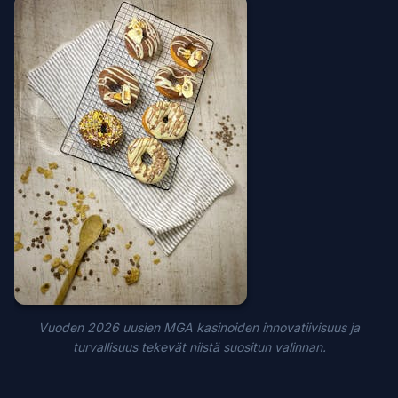
Vuoden 2026 uusien MGA kasinoiden innovatiivisuus ja
turvallisuus tekevät niistä suositun valinnan.