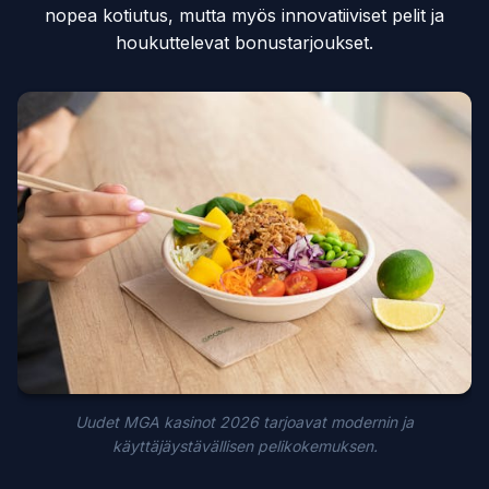
nopea kotiutus, mutta myös innovatiiviset pelit ja
houkuttelevat bonustarjoukset.
Uudet MGA kasinot 2026 tarjoavat modernin ja
käyttäjäystävällisen pelikokemuksen.