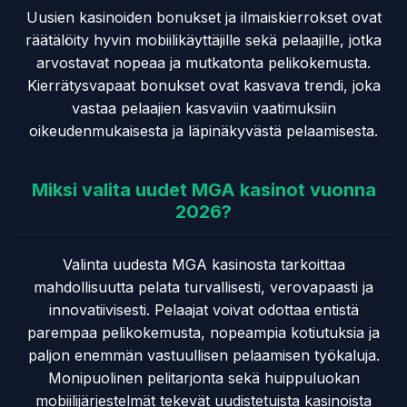
Uusien kasinoiden bonukset ja ilmaiskierrokset ovat
räätälöity hyvin mobiilikäyttäjille sekä pelaajille, jotka
arvostavat nopeaa ja mutkatonta pelikokemusta.
Kierrätysvapaat bonukset ovat kasvava trendi, joka
vastaa pelaajien kasvaviin vaatimuksiin
oikeudenmukaisesta ja läpinäkyvästä pelaamisesta.
Miksi valita uudet MGA kasinot vuonna
2026?
Valinta uudesta MGA kasinosta tarkoittaa
mahdollisuutta pelata turvallisesti, verovapaasti ja
innovatiivisesti. Pelaajat voivat odottaa entistä
parempaa pelikokemusta, nopeampia kotiutuksia ja
paljon enemmän vastuullisen pelaamisen työkaluja.
Monipuolinen pelitarjonta sekä huippuluokan
mobiilijärjestelmät tekevät uudistetuista kasinoista