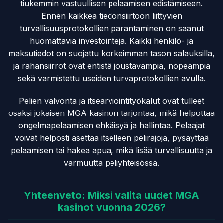
tiukemmin vastuullisen pelaamisen edistämiseen.
Ennen kaikkea tiedonsiirtoon liittyvien
turvallisuusprotokollien parantaminen on saanut
huomattavia investointeja. Kaikki henkilö- ja
maksutiedot on suojattu korkeimman tason salauksilla,
ja rahansiirrot ovat entistä joustavampia, nopeampia
sekä varmistettu useiden turvaprotokollien avulla.
Pelien valvonta ja itsearviointityökalut ovat tulleet
osaksi jokaisen MGA kasinon tarjontaa, mikä helpottaa
ongelmapelaamisen ehkäisyä ja hallintaa. Pelaajat
voivat helposti asettaa itselleen pelirajoja, pysäyttää
pelaamisen tai hakea apua, mikä lisää turvallisuutta ja
varmuutta peliyhteisössä.
Yhteenveto: Miksi valita uudet MGA
kasinot vuonna 2026?