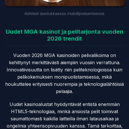
Kohteet laadukkaassa mobiilipelaamisessa.
Uudet MGA kasinot ja pelitarjonta vuoden
2026 trendit
Vuoden 2026 MGA kasinoiden pelivalikoima on
kehittynyt merkittävästi aiempiin vuosiin verrattuna.
Innovatiivisuutta on lisätty niin peliteknologioissa kuin
pelikokemuksen monipuolistamisessa, mikä
houkuttelee erityisesti nuorempia ja teknologialähtöisiä
pelaajia.
Uudet kasinoalustat hyödyntävät entistä enemmän
HTML5-teknologiaa, minkä ansiosta pelit toimivat
saumattomasti kaikilla laitteilla ilman latausaikaa ja
ongelmia yhteensopivuuden kanssa. Tämä tarkoittaa,