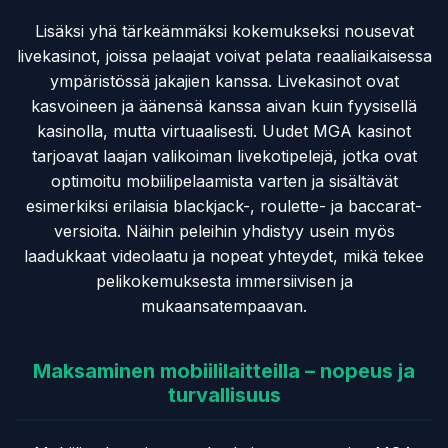
Lisäksi yhä tärkeämmäksi kokemukseksi nousevat
livekasinot, joissa pelaajat voivat pelata reaaliaikaisessa
ympäristössä jakajien kanssa. Livekasinot ovat
kasvoineen ja äänensä kanssa aivan kuin fyysisellä
kasinolla, mutta virtuaalisesti. Uudet MGA kasinot
tarjoavat laajan valikoiman livekotipelejä, jotka ovat
optimoitu mobiilipelaamista varten ja sisältävät
esimerkiksi erilaisia blackjack-, roulette- ja baccarat-
versioita. Näihin peleihin yhdistyy usein myös
laadukkaat videolaatu ja nopeat yhteydet, mikä tekee
pelikokemuksesta immersiivisen ja
mukaansatempaavan.
Maksaminen mobiililaitteilla – nopeus ja
turvallisuus