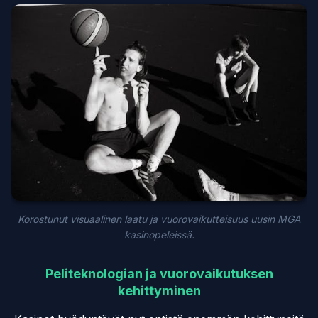
Korostunut visuaalinen laatu ja vuorovaikutteisuus uusin MGA
kasinopeleissä.
Peliteknologian ja vuorovaikutuksen
kehittyminen