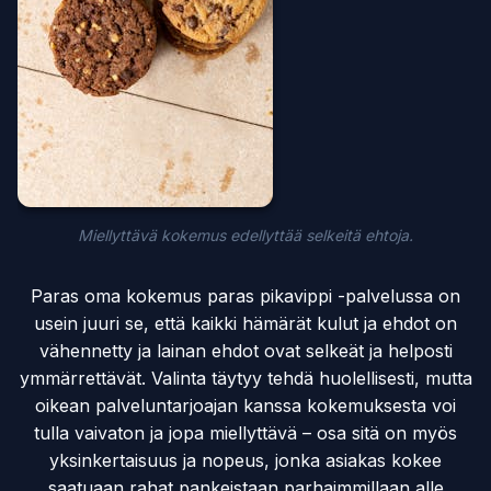
Miellyttävä kokemus edellyttää selkeitä ehtoja.
Paras oma kokemus paras pikavippi -palvelussa on
usein juuri se, että kaikki hämärät kulut ja ehdot on
vähennetty ja lainan ehdot ovat selkeät ja helposti
ymmärrettävät. Valinta täytyy tehdä huolellisesti, mutta
oikean palveluntarjoajan kanssa kokemuksesta voi
tulla vaivaton ja jopa miellyttävä – osa sitä on myös
yksinkertaisuus ja nopeus, jonka asiakas kokee
saatuaan rahat pankeistaan parhaimmillaan alle