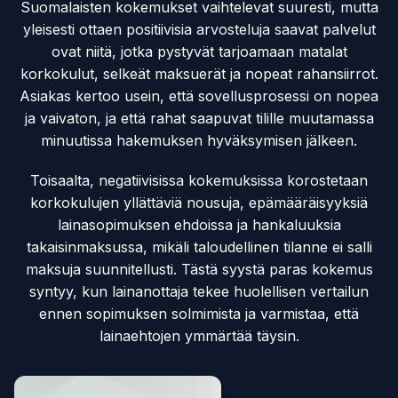
Suomalaisten kokemukset vaihtelevat suuresti, mutta
yleisesti ottaen positiivisia arvosteluja saavat palvelut
ovat niitä, jotka pystyvät tarjoamaan matalat
korkokulut, selkeät maksuerät ja nopeat rahansiirrot.
Asiakas kertoo usein, että sovellusprosessi on nopea
ja vaivaton, ja että rahat saapuvat tilille muutamassa
minuutissa hakemuksen hyväksymisen jälkeen.
Toisaalta, negatiivisissa kokemuksissa korostetaan
korkokulujen yllättäviä nousuja, epämääräisyyksiä
lainasopimuksen ehdoissa ja hankaluuksia
takaisinmaksussa, mikäli taloudellinen tilanne ei salli
maksuja suunnitellusti. Tästä syystä paras kokemus
syntyy, kun lainanottaja tekee huolellisen vertailun
ennen sopimuksen solmimista ja varmistaa, että
lainaehtojen ymmärtää täysin.