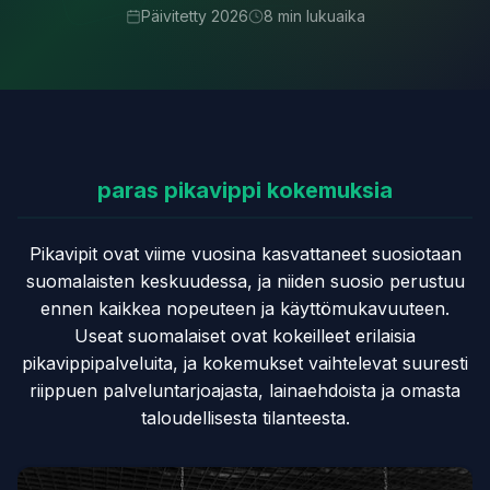
Päivitetty 2026
8 min lukuaika
Yhteystiedot →
paras pikavippi kokemuksia
Pikavipit ovat viime vuosina kasvattaneet suosiotaan
suomalaisten keskuudessa, ja niiden suosio perustuu
ennen kaikkea nopeuteen ja käyttömukavuuteen.
Useat suomalaiset ovat kokeilleet erilaisia
pikavippipalveluita, ja kokemukset vaihtelevat suuresti
riippuen palveluntarjoajasta, lainaehdoista ja omasta
taloudellisesta tilanteesta.