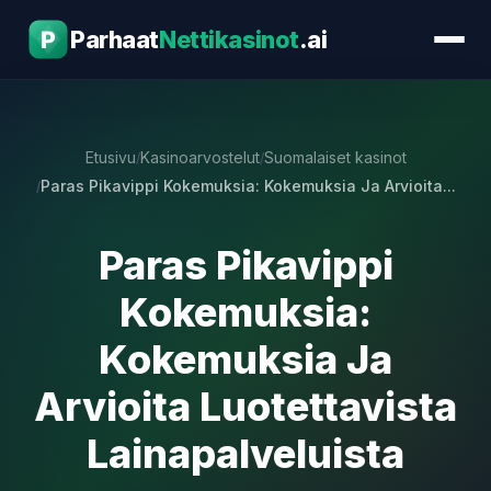
Parhaat
Nettikasinot
.ai
Kasinopelit
Etusivu
Kasinoarvostelut
Suomalaiset kasinot
Bonukset
Paras Pikavippi Kokemuksia: Kokemuksia Ja Arvioita...
Kasinoarvostelut
Paras Pikavippi
Maksutavat
Kokemuksia:
Lainat ja Rahoitus
Kokemuksia Ja
Arvioita Luotettavista
Oppaat
Lainapalveluista
Yhteystiedot