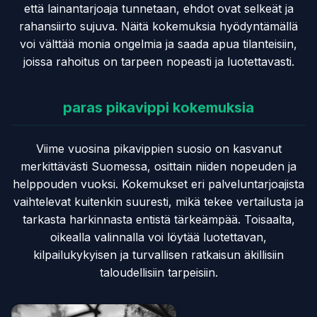
että lainantarjoaja tunnetaan, ehdot ovat selkeät ja
rahansiirto sujuva. Näitä kokemuksia hyödyntämällä
voi välttää monia ongelmia ja saada apua tilanteisiin,
joissa rahoitus on tarpeen nopeasti ja luotettavasti.
paras pikavippi kokemuksia
Viime vuosina pikavippien suosio on kasvanut
merkittävästi Suomessa, osittain niiden nopeuden ja
helppouden vuoksi. Kokemukset eri palveluntarjoajista
vaihtelevat kuitenkin suuresti, mikä tekee vertailusta ja
tarkasta harkinnasta entistä tärkeämpää. Toisaalta,
oikealla valinnalla voi löytää luotettavan,
kilpailukykyisen ja turvallisen ratkaisun äkillisiin
taloudellisiin tarpeisiin.