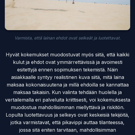
Varmista, että lainan ehdot ovat selkeät ja luotettavat.
Hyvät kokemukset muodostuvat myös siitä, että kaikki
kulut ja ehdot ovat ymmärrettävissä ja avoimesti
esitettyjä ennen sopimuksen tekemistä. Näin
asiakkaalle syntyy realistinen kuva siitä, mitä laina
maksaa kokonaisuutena ja millä ehdoilla se kannattaa
maksaa takaisin. Kun valinta tehdään huolella ja
vertailemalla eri palveluita kriittisesti, voi kokemuksesta
muodostua mahdollisimman miellyttävä ja riskitön.
Lopulta luotettavuus ja selkeys ovat keskeisiä tekijöitä,
jotka varmistavat, että pikavippi auttaa tilanteessa,
jossa sitä eniten tarvitaan, mahdollisimman