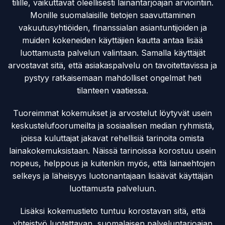
tilille, vaikuttavat oleellisesti lainantarjoajan arviointiin.
Monille suomalaisille tietojen saavuttaminen
vakuutusyhtiöiden, finanssialan asiantuntijoiden ja
muiden kokeneiden käyttäjien kautta antaa lisää
luottamusta palvelun valintaan. Samalla käyttäjät
arvostavat sitä, että asiakaspalvelu on tavoitettavissa ja
pystyy ratkaisemaan mahdolliset ongelmat heti
tilanteen vaatiessa.
Tuoreimmat kokemukset ja arvostelut löytyvät usein
keskustelufoorumeilta ja sosiaalisen median ryhmistä,
joissa kuluttajat jakavat rehellisiä tarinoita omista
lainakokemuksistaan. Näissä tarinoissa korostuu usein
nopeus, helppous ja kuitenkin myös, että lainaehtojen
selkeys ja läheisyys luotonantajaan lisäävät käyttäjän
luottamusta palveluun.
Lisäksi kokemustieto tuntuu korostavan sitä, että
yhteistyö luotettavan, suomalaisen palveluntarjoajan