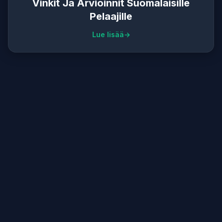
Vinkit Ja Arvioinnit Suomalaisille
Pelaajille
Lue lisää