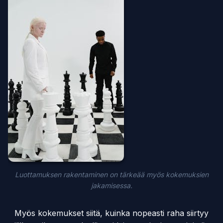
Luottamuksen rakentaminen on tärkeää myös kokemuksien
jakamisessa.
Myös kokemukset siitä, kuinka nopeasti raha siirtyy