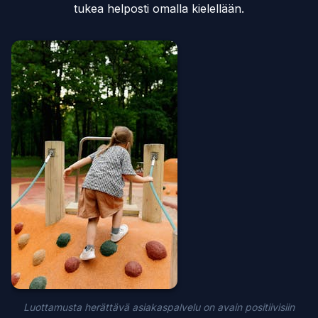
tukea helposti omalla kielellään.
Luottamusta herättävä asiakaspalvelu on avain positiivisiin