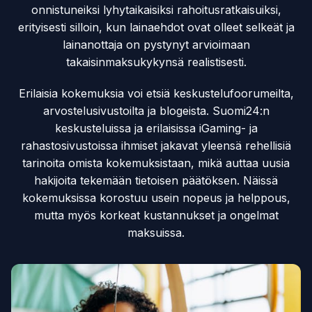
onnistuneiksi lyhytaikaisiksi rahoitusratkaisuiksi,
erityisesti silloin, kun lainaehdot ovat olleet selkeät ja
lainanottaja on pystynyt arvioimaan
takaisinmaksukykynsä realistisesti.
Erilaisia kokemuksia voi etsiä keskustelufoorumeilta,
arvostelusivustoilta ja blogeista. Suomi24:n
keskusteluissa ja erilaisissa iGaming- ja
rahastosivustoissa ihmiset jakavat yleensä rehellisiä
tarinoita omista kokemuksistaan, mikä auttaa uusia
hakijoita tekemään tietoisen päätöksen. Näissä
kokemuksissa korostuu usein nopeus ja helppous,
mutta myös korkeat kustannukset ja ongelmat
maksuissa.