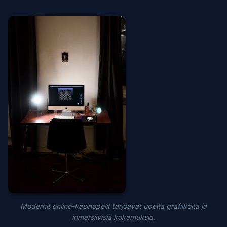
Modernit online-kasinopelit tarjoavat upeita grafiikoita ja
inmersiivisiä kokemuksia.