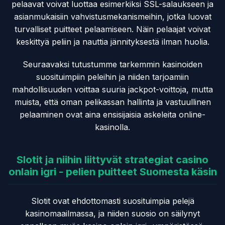
pelaavat voivat luottaa esimerkiksi SSL-salaukseen ja
asianmukaisiin vahvistusmekanismeihin, jotka luovat
turvalliset puitteet pelaamiseen. Näin pelaajat voivat
keskittyä peliin ja nauttia jännityksestä ilman huolia.
Seuraavaksi tutustumme tarkemmin kasinoiden
suosituimpiin peleihin ja niiden tarjoamiin
mahdollisuuden voittaa suuria jackpot-voittoja, mutta
muista, että oman pelikassan hallinta ja vastuullinen
pelaaminen ovat aina ensisijaisia askeleita online-
kasinolla.
Slotit ja niihin liittyvät strategiat casino
onlain igri - pelien puitteet Suomesta käsin
Slotit ovat ehdottomasti suosituimpia pelejä
kasinomaailmassa, ja niiden suosio on säilynyt