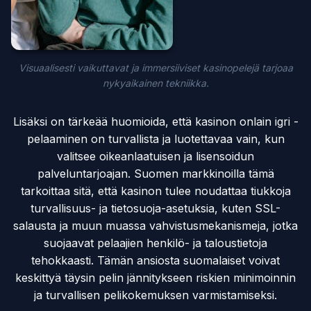
Visuaalisesti vaikuttavat ja immersiiviset kasinopelejä tarjoaa
nykyaikainen tekniikka.
Lisäksi on tärkeää huomioida, että kasinon onlain igri -
pelaaminen on turvallista ja luotettavaa vain, kun
valitsee oikeanlaatuisen ja lisensoidun
palveluntarjoajan. Suomen markkinoilla tämä
tarkoittaa sitä, että kasinon tulee noudattaa tiukkoja
turvallisuus- ja tietosuoja-asetuksia, kuten SSL-
salausta ja muun muassa vahvistusmekanismeja, jotka
suojaavat pelaajien henkilö- ja taloustietoja
tehokkaasti. Tämän ansiosta suomalaiset voivat
keskittyä täysin pelin jännitykseen riskien minimoinnin
ja turvallisen pelikokemuksen varmistamiseksi.