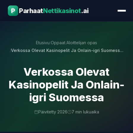
Parhaat
Nettikasinot
.ai
Kasinopelit
Etusivu
Oppaat
Aloittelijan opas
Bonukset
Verkossa Olevat Kasinopelit Ja Onlain-igri Suomess...
Kasinoarvostelut
Verkossa Olevat
Maksutavat
Kasinopelit Ja Onlain-
Lainat ja Rahoitus
igri Suomessa
Oppaat
Päivitetty 2026
7 min lukuaika
Yhteystiedot