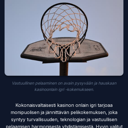
Vastuullinen pelaaminen on avain pysyvään ja hauskaan
kasinoonlain igri -kokemukseen.
Kokonaisvaltaisesti kasinon onlain igri tarjoaa
monipuolisen ja jännittävän pelikokemuksen, joka
syntyy turvallisuuden, teknologian ja vastuullisen
pelaamisen harmonisesta yhdistämisestä. Hyvin valitut