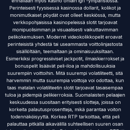
ennallaan myös kasino onlain igri -ympäristössä.
Perinteisesti fyysisessä kasinossa dollarit, kolikot ja
monimutkaiset pöydät ovat olleet keskiössä, mutta
verkkopohjaisissa kasinopeleissä slotit tarjoavat
monipuolisimman ja visuaalisesti vaikuttavimman
pelikokemuksen. Modernit videokolikkopelit eroavat
perinteisistä yhdestä tai useammasta voittolinjastosta
sisällöltään, teemaltaan ja ominaisuuksiltaan.
Esimerkiksi progressiiviset jackpotit, ilmaiskierrokset ja
bonuspelit lisäävät peli-iloa ja mahdollisuuksia
suurempiin voittoihin. Mitä suurempi volatiliteetti, sitä
harvemmin mutta suurempia voittoja voi odottaa, kun
taas matalan volatiliteetin slotit tarjoavat tasaisempaa
tuloa ja pidempiä pelikierroksia. Suomalaisten pelaajien
keskuudessa suositaan erityisesti slotteja, joissa on
korkeita palautusprosentteja, mikä parantaa voiton
todennäköisyyttä. Korkea RTP tarkoittaa, että peli
palauttaa pitkällä aikavälillä suhteellisen suuren osan