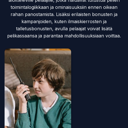
toimintalogiikkaan ja ominaisuuksiin ennen oikean
rahan panostamista. Lisäksi erilaisten bonusten ja
kampanjoiden, kuten ilmaiskierrosten ja
talletusbonusten, avulla pelaajat voivat lisätä
pelikassaansa ja parantaa mahdollisuuksiaan voittaa.