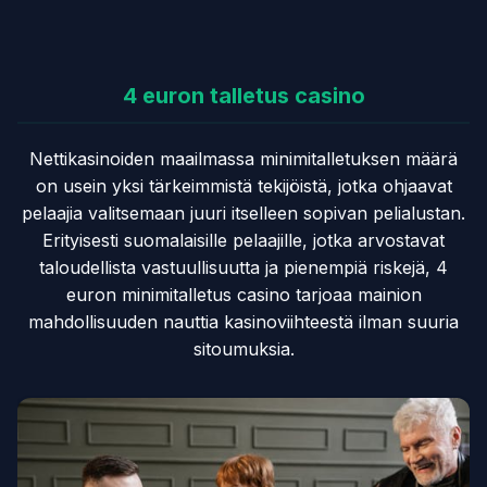
Yhteystiedot →
4 euron talletus casino
Nettikasinoiden maailmassa minimitalletuksen määrä
on usein yksi tärkeimmistä tekijöistä, jotka ohjaavat
pelaajia valitsemaan juuri itselleen sopivan pelialustan.
Erityisesti suomalaisille pelaajille, jotka arvostavat
taloudellista vastuullisuutta ja pienempiä riskejä, 4
euron minimitalletus casino tarjoaa mainion
mahdollisuuden nauttia kasinoviihteestä ilman suuria
sitoumuksia.