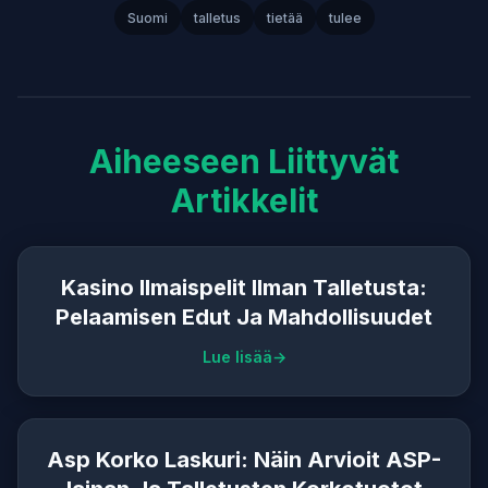
Suomi
talletus
tietää
tulee
Aiheeseen Liittyvät
Artikkelit
Kasino Ilmaispelit Ilman Talletusta:
Pelaamisen Edut Ja Mahdollisuudet
Lue lisää
Asp Korko Laskuri: Näin Arvioit ASP-