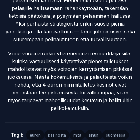
pelaamisen kannalta. Pienet talletukset opettavat
pelaajille hallitsemaan rahankäyttöään, tekemään
tietoisia päätöksiä ja pysymään pelaamisen hallussa.
Yksi parhaista strategioista onkin suosia pieniä
panoksia ja olla kärsivällinen — tämä johtaa usein sekä
suurempaan pelinautintoon että turvallisuuteen.
Viime vuosina onkin yhä enemmän esimerkkejä siitä,
kuinka vastuullisesti käytettävät pienet talletukset
mahdollistavat myös voittojen kerryttämisen pitkässä
juoksussa. Näistä kokemuksista ja palautteista voikin
nähdä, että 4 euron minimitalletus kasinot eivät
ainoastaan tee pelaamisesta turvallisempaa, vaan
myös tarjoavat mahdollisuudet kestäviin ja hallittuihin
pelikokemuksiin.
Tagit:
euron
kasinosta
mitä
sinun
suomessa