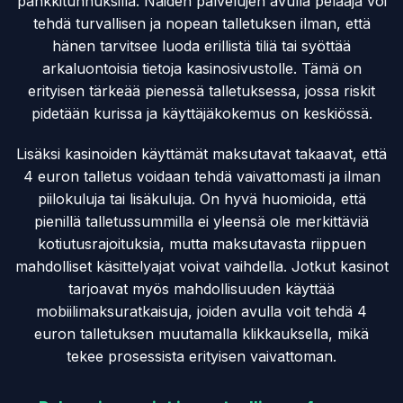
pankkitunnuksilla. Näiden palvelujen avulla pelaaja voi
tehdä turvallisen ja nopean talletuksen ilman, että
hänen tarvitsee luoda erillistä tiliä tai syöttää
arkaluontoisia tietoja kasinosivustolle. Tämä on
erityisen tärkeää pienessä talletuksessa, jossa riskit
pidetään kurissa ja käyttäjäkokemus on keskiössä.
Lisäksi kasinoiden käyttämät maksutavat takaavat, että
4 euron talletus voidaan tehdä vaivattomasti ja ilman
piilokuluja tai lisäkuluja. On hyvä huomioida, että
pienillä talletussummilla ei yleensä ole merkittäviä
kotiutusrajoituksia, mutta maksutavasta riippuen
mahdolliset käsittelyajat voivat vaihdella. Jotkut kasinot
tarjoavat myös mahdollisuuden käyttää
mobiilimaksuratkaisuja, joiden avulla voit tehdä 4
euron talletuksen muutamalla klikkauksella, mikä
tekee prosessista erityisen vaivattoman.