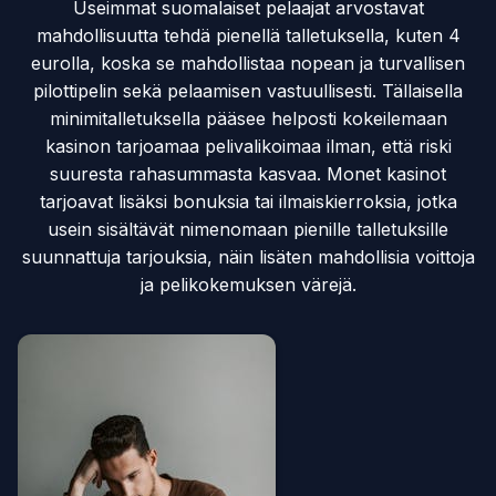
Useimmat suomalaiset pelaajat arvostavat
mahdollisuutta tehdä pienellä talletuksella, kuten 4
eurolla, koska se mahdollistaa nopean ja turvallisen
pilottipelin sekä pelaamisen vastuullisesti. Tällaisella
minimitalletuksella pääsee helposti kokeilemaan
kasinon tarjoamaa pelivalikoimaa ilman, että riski
suuresta rahasummasta kasvaa. Monet kasinot
tarjoavat lisäksi bonuksia tai ilmaiskierroksia, jotka
usein sisältävät nimenomaan pienille talletuksille
suunnattuja tarjouksia, näin lisäten mahdollisia voittoja
ja pelikokemuksen värejä.