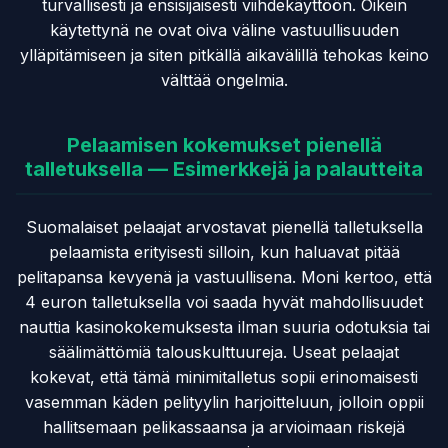
turvallisesti ja ensisijaisesti viihdekäyttöön. Oikein
käytettynä ne ovat oiva väline vastuullisuuden
ylläpitämiseen ja siten pitkällä aikavälillä tehokas keino
välttää ongelmia.
Pelaamisen kokemukset pienellä
talletuksella — Esimerkkejä ja palautteita
Suomalaiset pelaajat arvostavat pienellä talletuksella
pelaamista erityisesti silloin, kun haluavat pitää
pelitapansa kevyenä ja vastuullisena. Moni kertoo, että
4 euron talletuksella voi saada hyvät mahdollisuudet
nauttia kasinokokemuksesta ilman suuria odotuksia tai
säälimättömiä talouskulttuureja. Useat pelaajat
kokevat, että tämä minimitalletus sopii erinomaisesti
vasemman käden pelityylin harjoitteluun, jolloin oppii
hallitsemaan pelikassaansa ja arvioimaan riskejä