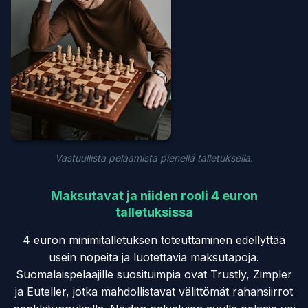
Vastuullista pelaamista pienellä talletuksella.
Maksutavat ja niiden rooli 4 euron
talletuksissa
4 euron minimitalletuksen toteuttaminen edellyttää
usein nopeita ja luotettavia maksutapoja.
Suomalaispelaajille suosituimpia ovat Trustly, Zimpler
ja Euteller, jotka mahdollistavat välittömät rahansiirrot