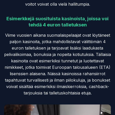
voitot voivat olla vielä hallitumpia.
Esimerkkejä suosituista kasinoista, joissa voi
tehdä 4 euron talletuksen
Viime vuosien aikana suomalaispelaajat ovat löytäneet
paljon kasinoita, jotka mahdollistavat välittömän 4
euron talletuksen ja tarjoavat lisäksi laadukasta
pelivalikoimaa, bonuksia ja nopeita kotiutuksia. Tällaisia
kasinoita ovat esimerkiksi tunnetut ja luotettavat
nimikkeet, jotka toimivat Euroopan talousalueen (ETA)
lisenssien alaisena. Näissä kasinoissa rahansiirrot
tapahtuvat turvallisesti ja ilman piilokuluja, ja bonukset
voivat sisältää esimerkiksi ilmaiskierroksia, cashback-
tarjouksia tai talletuskohtaisia etuja.