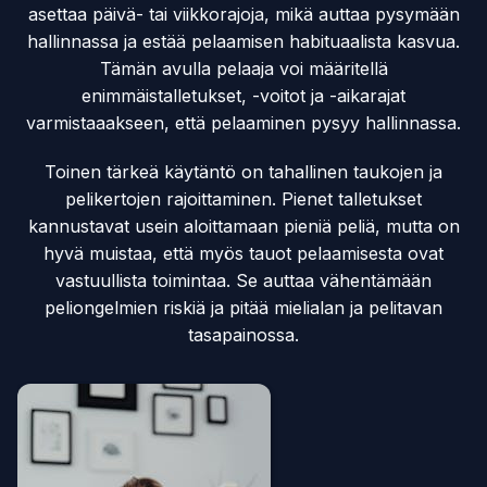
asettaa päivä- tai viikkorajoja, mikä auttaa pysymään
hallinnassa ja estää pelaamisen habituaalista kasvua.
Tämän avulla pelaaja voi määritellä
enimmäistalletukset, -voitot ja -aikarajat
varmistaaakseen, että pelaaminen pysyy hallinnassa.
Toinen tärkeä käytäntö on tahallinen taukojen ja
pelikertojen rajoittaminen. Pienet talletukset
kannustavat usein aloittamaan pieniä peliä, mutta on
hyvä muistaa, että myös tauot pelaamisesta ovat
vastuullista toimintaa. Se auttaa vähentämään
peliongelmien riskiä ja pitää mielialan ja pelitavan
tasapainossa.