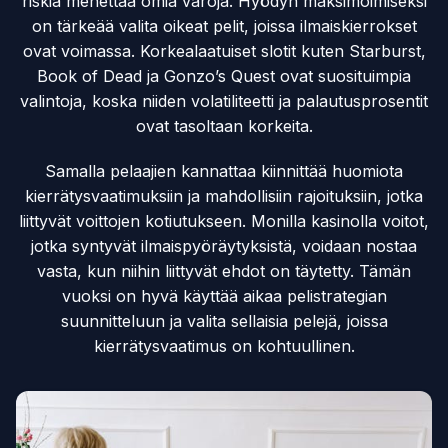
riskiä menettää omia varoja. Hyödyn maksimoimiseksi
on tärkeää valita oikeat pelit, joissa ilmaiskierrokset
ovat voimassa. Korkealaatuiset slotit kuten Starburst,
Book of Dead ja Gonzo’s Quest ovat suosituimpia
valintoja, koska niiden volatiliteetti ja palautusprosentit
ovat tasoltaan korkeita.
Samalla pelaajien kannattaa kiinnittää huomiota
kierrätysvaatimuksiin ja mahdollisiin rajoituksiin, jotka
liittyvät voittojen kotiutukseen. Monilla kasinolla voitot,
jotka syntyvät ilmaispyöräytyksistä, voidaan nostaa
vasta, kun niihin liittyvät ehdot on täytetty. Tämän
vuoksi on hyvä käyttää aikaa pelistrategian
suunnitteluun ja valita sellaisia pelejä, joissa
kierrätysvaatimus on kohtuullinen.