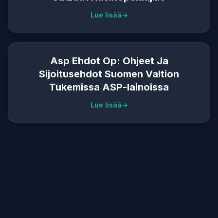
Lue lisää
Asp Ehdot Op: Ohjeet Ja
Sijoitusehdot Suomen Valtion
Tukemissa ASP-lainoissa
Lue lisää