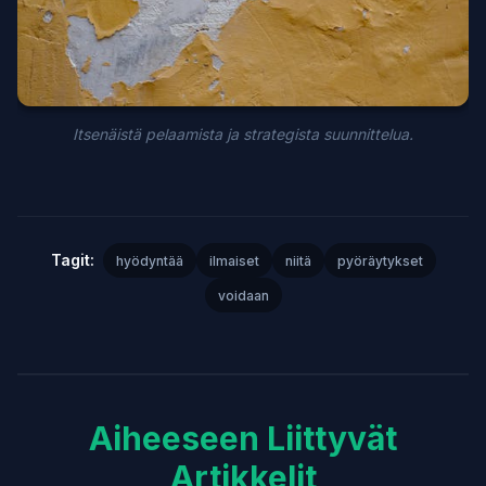
Itsenäistä pelaamista ja strategista suunnittelua.
Tagit:
hyödyntää
ilmaiset
niitä
pyöräytykset
voidaan
Aiheeseen Liittyvät
Artikkelit