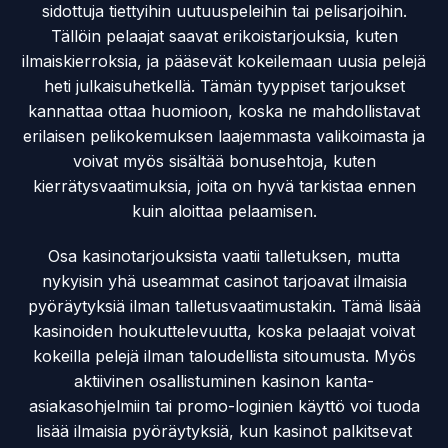
sidottuja tiettyihin uutuuspeleihin tai pelisarjoihin.
Tällöin pelaajat saavat erikoistarjouksia, kuten
ilmaiskierroksia, ja pääsevät kokeilemaan uusia pelejä
heti julkaisuhetkellä. Tämän tyyppiset tarjoukset
kannattaa ottaa huomioon, koska ne mahdollistavat
erilaisen pelikokemuksen laajemmasta valikoimasta ja
voivat myös sisältää bonusehtoja, kuten
kierrätysvaatimuksia, joita on hyvä tarkistaa ennen
kuin aloittaa pelaamisen.
Osa kasinotarjouksista vaatii talletuksen, mutta
nykyisin yhä useammat casinot tarjoavat ilmaisia
pyöräytyksiä ilman talletusvaatimustakin. Tämä lisää
kasinoiden houkuttelevuutta, koska pelaajat voivat
kokeilla pelejä ilman taloudellista sitoumusta. Myös
aktiivinen osallistuminen kasinon kanta-
asiakasohjelmiin tai promo-loginien käyttö voi tuoda
lisää ilmaisia pyöräytyksiä, kun kasinot palkitsevat