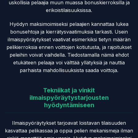
uskollisia pelaajia muun muassa bonuskierroksilla ja
erikoistilaisuuksissa.
Hyödyn maksimoimiseksi pelaajien kannattaa lukea
bonusehtoja ja kierrätysvaatimuksia tarkasti. Usein
ilmaispyöräytykset vaativat esimerkiksi tietyn määrän
pelikierroksia ennen voittojen kotiutusta, ja rajoitukset
peleihin voivat vaihdella. Tiedostamalla nämä ehdot
etukäteen pelaaja voi välttää yllätyksiä ja nauttia
parhaista mahdollisuuksista saada voittoja.
Tekniikat ja vinkit
ilmaispyöräytystarjousten
hyödyntämiseen
Ilmaispyöräytykset tarjoavat loistavan tilaisuuden
kasvattaa pelikassaa ja oppia pelien mekanismeja ilman