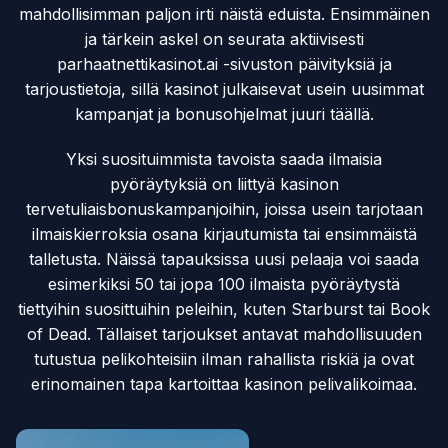
mahdollisimman paljon irti näistä eduista. Ensimmäinen
ja tärkein askel on seurata aktiivisesti
parhaatnettikasinot.ai -sivuston päivityksiä ja
tarjoustietoja, sillä kasinot julkaisevat usein uusimmat
kampanjat ja bonusohjelmat juuri täällä.
Yksi suosituimmista tavoista saada ilmaisia
pyöräytyksiä on liittyä kasinon
tervetuliaisbonuskampanjoihin, joissa usein tarjotaan
ilmaiskierroksia osana kirjautumista tai ensimmäistä
talletusta. Näissä tapauksissa uusi pelaaja voi saada
esimerkiksi 50 tai jopa 100 ilmaista pyöräytystä
tiettyihin suosittuihin peleihin, kuten Starburst tai Book
of Dead. Tällaiset tarjoukset antavat mahdollisuuden
tutustua pelikohteisiin ilman rahallista riskiä ja ovat
erinomainen tapa kartoittaa kasinon pelivalikoimaa.