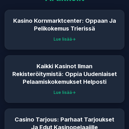
Kasino Kornmarktcenter: Oppaan Ja
Pelikokemus Trierissä
Lue lisää
Kaikki Kasinot Ilman
Rekisteröitymistä: Oppia Uudenlaiset
Pelaamiskokemukset Helposti
Lue lisää
Casino Tarjous: Parhaat Tarjoukset
Ja Edut Kasinopelaajille