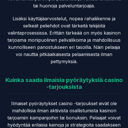
tai huonoja palveluntarjoajia.
Lisäksi käyttäjäarvostelut, nopea rahaliikenne ja
selkeät peliehdot ovat tärkeitä tekijöitä
valintaprosessissa. Erittäin tärkeää on myös kasinon
tarjoama monipuolinen pelivalikoima ja mahdollisuus
kunnolliseen panostukseen eri tasoilla. Näin pelaaja
voi nauttia pitkäaikaisesta pelaamisesta ilman
pettymyksiä.
Kuinka saada ilmaisia pyöräytyksiä casino
-tarjouksista
Ilmaiset pyöräytykset casino -tarjoukset eivät ole
mahdollisia ilman aktiivista osallistumista kasinon
tarjoamiin kampanjoihin tai bonuksiin. Pelaajat voivat
hyödyntää erilaisia keinoja ja strategioita saadakseen