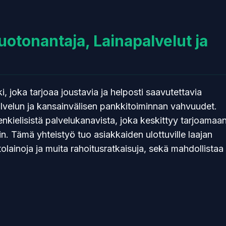
otonantaja, Lainapalvelut ja
i, joka tarjoaa joustavia ja helposti saavutettavia
palvelun ja kansainvälisen pankkitoiminnan vahvuudet.
kielisistä palvelukanavista, joka keskittyy tarjoamaa
iin. Tämä yhteistyö tuo asiakkaiden ulottuville laajan
tolainoja ja muita rahoitusratkaisuja, sekä mahdollistaa