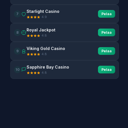
Starlight Casino
7
Pelaa
4.9
Royal Jackpot
8
Pelaa
4.8
Viking Gold Casino
9
Pelaa
4.8
Sapphire Bay Casino
10
Pelaa
4.8