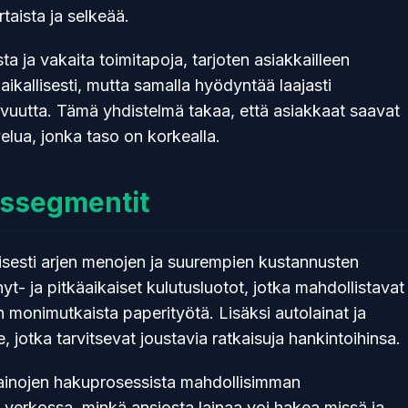
taista ja selkeää.
ja vakaita toimitapoja, tarjoten asiakkailleen
ikallisesti, mutta samalla hyödyntää laajasti
avuutta. Tämä yhdistelmä takaa, että asiakkaat saavat
velua, jonka taso on korkealla.
kassegmentit
tyisesti arjen menojen ja suurempien kustannusten
yt- ja pitkäaikaiset kulutusluotot, jotka mahdollistavat
 monimutkaista paperityötä. Lisäksi autolainat ja
e, jotka tarvitsevat joustavia ratkaisuja hankintoihinsa.
 lainojen hakuprosessista mahdollisimman
verkossa, minkä ansiosta lainaa voi hakea missä ja