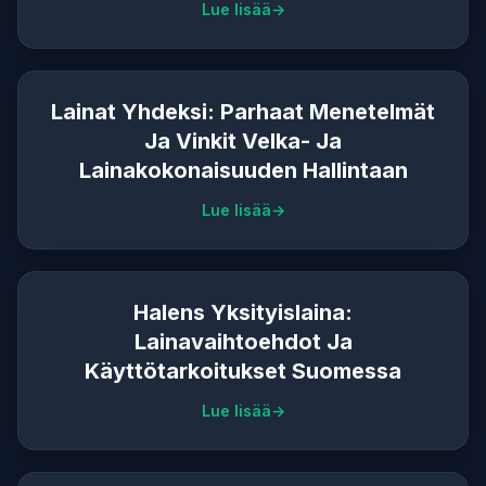
Lue lisää
Lainat Yhdeksi: Parhaat Menetelmät
Ja Vinkit Velka- Ja
Lainakokonaisuuden Hallintaan
Lue lisää
Halens Yksityislaina:
Lainavaihtoehdot Ja
Käyttötarkoitukset Suomessa
Lue lisää