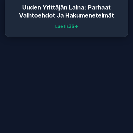
Uuden Yrittäjän Laina: Parhaat
Vaihtoehdot Ja Hakumenetelmät
Lue lisää