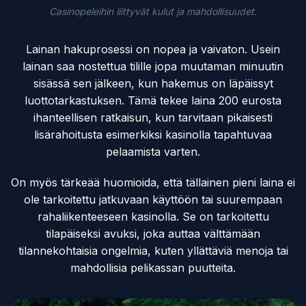
Casinopeleihin liittyvät kulut ja mahdollisuudet.
Lainan hakuprosessi on nopea ja vaivaton. Usein
lainan saa nostettua tilille jopa muutaman minuutin
sisässä sen jälkeen, kun hakemus on läpäissyt
luottotarkastuksen. Tämä tekee laina 200 eurosta
ihanteellisen ratkaisun, kun tarvitaan pikaisesti
lisärahoitusta esimerkiksi kasinolla tapahtuvaa
pelaamista varten.
On myös tärkeää huomioida, että tällainen pieni laina ei
ole tarkoitettu jatkuvaan käyttöön tai suurempaan
rahaliikenteeseen kasinolla. Se on tarkoitettu
tilapäiseksi avuksi, joka auttaa välttämään
tilannekohtaisia ongelmia, kuten yllättäviä menoja tai
mahdollisia pelikassan puutteita.