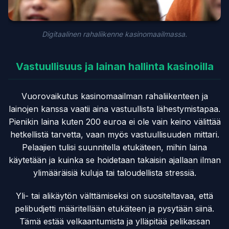
Digitaalinen rahaliikenne kasinomaailmassa.
Vastuullisuus ja lainan hallinta kasinoilla
Vuorovaikutus kasinomaailman rahaliikenteen ja
lainojen kanssa vaatii aina vastuullista lähestymistapaa.
Pienikin laina kuten 200 euroa ei ole vain keino välittää
hetkellistä tarvetta, vaan myös vastuullisuuden mittari.
Pelaajien tulisi suunnitella etukäteen, mihin laina
käytetään ja kuinka se hoidetaan takaisin ajallaan ilman
ylimääräisiä kuluja tai taloudellista stressiä.
Yli- tai alikäytön välttämiseksi on suositeltavaa, että
pelibudjetti määritellään etukäteen ja pysytään siinä.
Tämä estää velkaantumista ja ylläpitää pelikassan