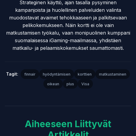
Strateginen käyttö, ajan tasalla pysyminen
kampanjoista ja huolellinen palveluiden valinta
muodostavat avaimet tehokkaaseen ja palkitsevaan
pelikokemukseen. Näin kortti ei ole vain
matkustamisen työkalu, vaan monipuolinen kumppani
suomalaisessa iGaming-maailmassa, yhdistäen
matkailu- ja pelaamiskokemukset saumattomasti.
Tagit:
finnair
hyödyntämisen
korttien
matkustaminen
oikean
plus
Visa
Aiheeseen Liittyvät
Artikkelit