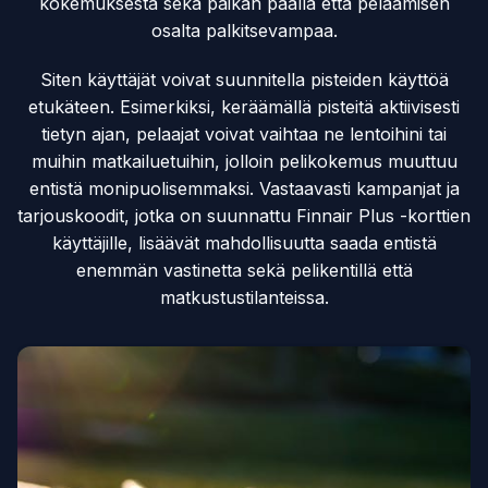
kokemuksesta sekä paikan päällä että pelaamisen
osalta palkitsevampaa.
Siten käyttäjät voivat suunnitella pisteiden käyttöä
etukäteen. Esimerkiksi, keräämällä pisteitä aktiivisesti
tietyn ajan, pelaajat voivat vaihtaa ne lentoihini tai
muihin matkailuetuihin, jolloin pelikokemus muuttuu
entistä monipuolisemmaksi. Vastaavasti kampanjat ja
tarjouskoodit, jotka on suunnattu Finnair Plus -korttien
käyttäjille, lisäävät mahdollisuutta saada entistä
enemmän vastinetta sekä pelikentillä että
matkustustilanteissa.