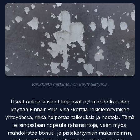
Värikkäitä nettikasinon käyttöliittymiä.
Useat online-kasinot tarjoavat nyt mahdollisuuden
käyttää Finnair Plus Visa -korttia rekisteröitymisen
yhteydessä, mikä helpottaa talletuksia ja nostoja. Tämä
ei ainoastaan nopeuta rahansiirtoja, vaan myös
mahdollistaa bonus- ja pistekertymien maksimoinnin,