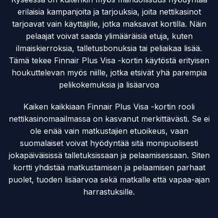
erilaisia kampanjoita ja tarjouksia, joita nettikasinot
tarjoavat vain käyttäjille, jotka maksavat kortilla. Näin
pelaajat voivat saada ylimääräisiä etuja, kuten
ilmaiskierroksia, talletusbonuksia tai peliaikaa lisää.
Tämä tekee Finnair Plus Visa -kortin käytöstä erityisen
houkuttelevan myös niille, jotka etsivät yhä parempia
pelikokemuksia ja lisäarvoa
Kaiken kaikkiaan Finnair Plus Visa -kortin rooli
nettikasinomaailmassa on kasvanut merkittävästi. Se ei
ole enää vain matkustajien etuoikeus, vaan
suomalaiset voivat hyödyntää sitä monipuolisesti
jokapäiväisissä talletuksissaan ja pelaamisessaan. Siten
kortti yhdistää matkustamisen ja pelaamisen parhaat
puolet, tuoden lisäarvoa sekä matkalle että vapaa-ajan
harrastuksille.