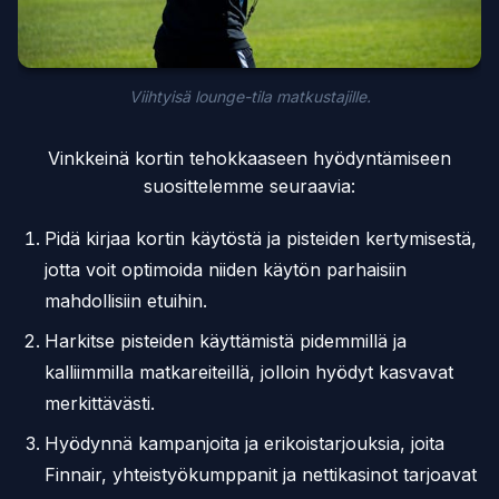
Viihtyisä lounge-tila matkustajille.
Vinkkeinä kortin tehokkaaseen hyödyntämiseen
suosittelemme seuraavia:
Pidä kirjaa kortin käytöstä ja pisteiden kertymisestä,
jotta voit optimoida niiden käytön parhaisiin
mahdollisiin etuihin.
Harkitse pisteiden käyttämistä pidemmillä ja
kalliimmilla matkareiteillä, jolloin hyödyt kasvavat
merkittävästi.
Hyödynnä kampanjoita ja erikoistarjouksia, joita
Finnair, yhteistyökumppanit ja nettikasinot tarjoavat