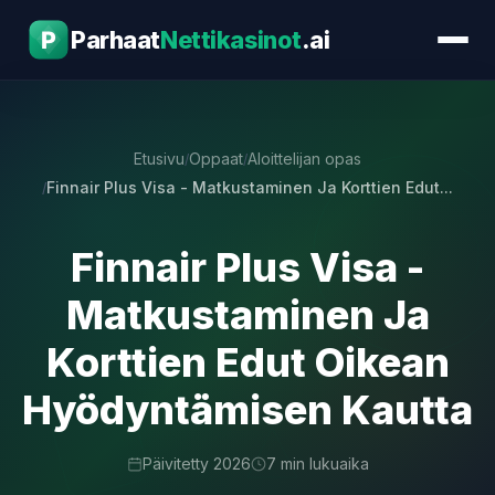
Parhaat
Nettikasinot
.ai
Kasinopelit
Etusivu
Oppaat
Aloittelijan opas
Bonukset
Finnair Plus Visa - Matkustaminen Ja Korttien Edut...
Kasinoarvostelut
Finnair Plus Visa -
Maksutavat
Matkustaminen Ja
Lainat ja Rahoitus
Korttien Edut Oikean
Hyödyntämisen Kautta
Oppaat
Yhteystiedot
Päivitetty 2026
7 min lukuaika