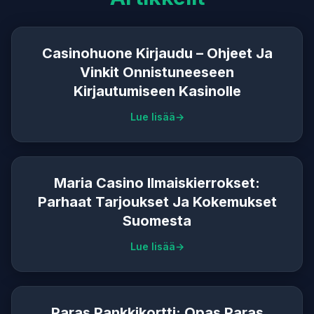
Casinohuone Kirjaudu – Ohjeet Ja
Vinkit Onnistuneeseen
Kirjautumiseen Kasinolle
Lue lisää
Maria Casino Ilmaiskierrokset:
Parhaat Tarjoukset Ja Kokemukset
Suomesta
Lue lisää
Paras Pankkikortti: Opas Paras