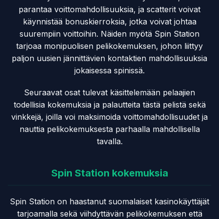
parantaa voittomahdollisuuksia, ja scatterit voivat
käynnistää bonuskierroksia, jotka voivat johtaa
suurempiin voittoihin. Näiden myötä Spin Station
tarjoaa monipuolisen pelikokemuksen, johon liittyy
paljon uusien jännittävien kontaktien mahdollisuuksia
jokaisessa spinissä.
Seuraavat osat tulevat käsittelemään pelaajien
todellisia kokemuksia ja palautteita tästä pelistä sekä
vinkkejä, joilla voi maksimoida voittomahdollisuudet ja
nauttia pelikokemuksesta parhaalla mahdollisella
tavalla.
Spin Station kokemuksia
Spin Station on haastanut suomalaiset kasinokäyttäjät
tarjoamalla sekä viihdyttävän pelikokemuksen että