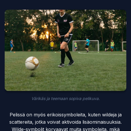
Värikäs ja teemaan sopiva pelikuva.
Pelissä on myös erikoissymboleita, kuten wildeja ja
scattereita, jotka voivat aktivoida lisäominaisuuksia.
Wilde-symbolit korvaavat muita symboleita, mikä