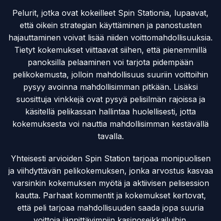
Pelurit, jotka ovat kokeilleet Spin Stationia, lupaavat,
että oikein strategian käyttäminen ja panostusten
hajauttaminen voivat lisää niiden voittomahdollisuuksia.
Tietyt kokemukset viittaavat siihen, että pienemmillä
panoksilla pelaaminen voi tarjota pidempään
pelikokemusta, jolloin mahdollisuus suuriin voittoihin
pysyy avoinna mahdollisimman pitkään. Lisäksi
suosittuja vinkkejä ovat pysyä pelisilmän rajoissa ja
käsitellä pelikassan hallintaa huolellisesti, jotta
kokemuksesta voi nauttia mahdollisimman kestävällä
tavalla.
Yhteisesti arvioiden Spin Station tarjoaa monipuolisen
ja viihdyttävän pelikokemuksen, jonka arvostus kasvaa
varsinkin kokemuksen myötä ja aktiivisen pelisession
kautta. Parhaat kommentit ja kokemukset kertovat,
että peli tarjoaa mahdollisuuden saada jopa suuria
voittoja jännittävimpiin kasinoseikkailuihin.