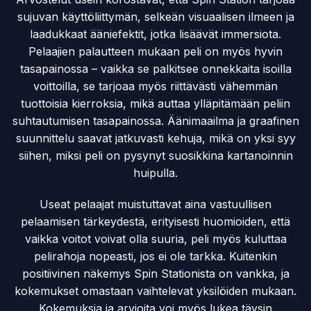
sujuvan käyttöliittymän, selkeän visuaalisen ilmeen ja
laadukkaat ääniefektit, jotka lisäävät immersiota.
Pelaajien palautteen mukaan peli on myös hyvin
tasapainossa – vaikka se palkitsee onnekkaita isoilla
voittoilla, se tarjoaa myös riittävästi vähemmän
tuottoisia kierroksia, mikä auttaa ylläpitämään peliin
suhtautumisen tasapainossa. Äänimaailma ja graafinen
suunnittelu saavat jatkuvasti kehuja, mikä on yksi syy
siihen, miksi peli on pysynyt suosikkina kartanoinnin
huipulla.
Useat pelaajat muistuttavat aina vastuullisen
pelaamisen tärkeydestä, erityisesti huomioiden, että
vaikka voitot voivat olla suuria, peli myös kuluttaa
pelirahoja nopeasti, jos ei ole tarkka. Kuitenkin
positiivinen näkemys Spin Stationista on vankka, ja
kokemukset omastaan vaihtelevat yksilöiden mukaan.
Kokemuksia ja arvioita voi myös lukea täysin