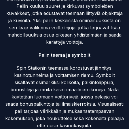
Peliin kuuluu suuret ja kirkuvat symboleiden
kuvakkeet, jotka edustavat teemaan liittyviä objektteja
ja kuvioita. Yksi pelin keskeisistä ominaisuuksista on
sen laaja valikoima voittolinjoja, jotka tarjoavat lisää
mahdollisuuksia osua oikeaan yhdistelmään ja saada
kerättyjä voittoja.
Pelin teema ja symbolit
Spin Stationin teemassa korostuvat jännitys,
kasinotunnelma ja voittamisen riemu. Symbolit
sisältävät esimerkiksi kolikoita, palkintolippuja,
bonustilejä ja muita kasinomaailman ikoneja. Näitä
käytetään luomaan voittorivejä, joissa pelaaja voi
saada bonuspalkintoja tai ilmaiskierroksia. Visuaalisesti
peli tarjoaa värikkään ja mukaansatempaavan
kokemuksen, joka houkuttelee sekä kokeneita pelaajia
että uusia kasinokävijöitä.