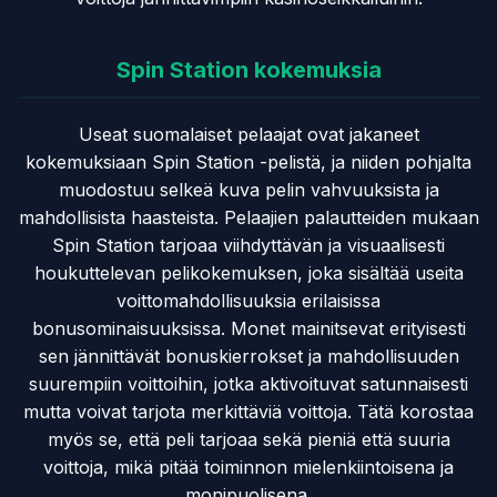
Spin Station kokemuksia
Useat suomalaiset pelaajat ovat jakaneet
kokemuksiaan Spin Station -pelistä, ja niiden pohjalta
muodostuu selkeä kuva pelin vahvuuksista ja
mahdollisista haasteista. Pelaajien palautteiden mukaan
Spin Station tarjoaa viihdyttävän ja visuaalisesti
houkuttelevan pelikokemuksen, joka sisältää useita
voittomahdollisuuksia erilaisissa
bonusominaisuuksissa. Monet mainitsevat erityisesti
sen jännittävät bonuskierrokset ja mahdollisuuden
suurempiin voittoihin, jotka aktivoituvat satunnaisesti
mutta voivat tarjota merkittäviä voittoja. Tätä korostaa
myös se, että peli tarjoaa sekä pieniä että suuria
voittoja, mikä pitää toiminnon mielenkiintoisena ja
monipuolisena.