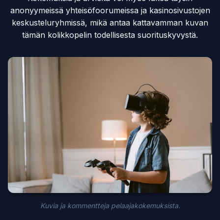
anonyymeissä yhteisöfoorumeissa ja kasinosivustojen
keskusteluryhmissä, mikä antaa kattavamman kuvan
tämän kolikkopelin todellisesta suorituskyvystä.
Kuvia ja kommentteja pelaajakokemuksista.