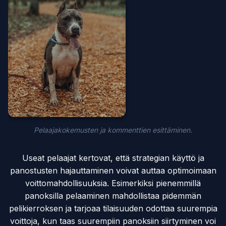
Pelaajakokemusten ja kommenttien esittäminen.
Useat pelaajat kertovat, että strategian käyttö ja
panostusten hajauttaminen voivat auttaa optimoimaan
voittomahdollisuuksia. Esimerkiksi pienemmillä
panoksilla pelaaminen mahdollistaa pidemmän
pelikierroksen ja tarjoaa tilaisuuden odottaa suurempia
voittoja, kun taas suurempiin panoksiin siirtyminen voi