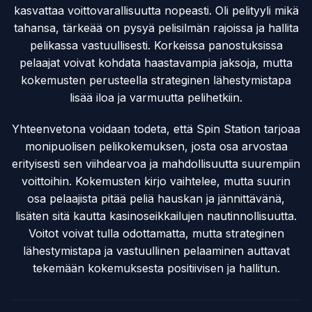
kasvattaa voittovarallisuutta nopeasti. Oli pelityyli mikä
tahansa, tärkeää on pysyä pelisilmän rajoissa ja hallita
pelikassa vastuullisesti. Korkeissa panostuksissa
pelaajat voivat kohdata haastavampia jaksoja, mutta
kokemusten perusteella strateginen lähestymistapa
lisää iloa ja varmuutta pelihetkiin.
Yhteenvetona voidaan todeta, että Spin Station tarjoaa
monipuolisen pelikokemuksen, josta osa arvostaa
erityisesti sen viihdearvoa ja mahdollisuutta suurempiin
voittoihin. Kokemusten kirjo vaihtelee, mutta suurin
osa pelaajista pitää peliä hauskan ja jännittävänä,
lisäten sitä kautta kasinoseikkailujen nautinnollisuutta.
Voitot voivat tulla odottamatta, mutta strateginen
lähestymistapa ja vastuullinen pelaaminen auttavat
tekemään kokemuksesta positiivisen ja hallitun.