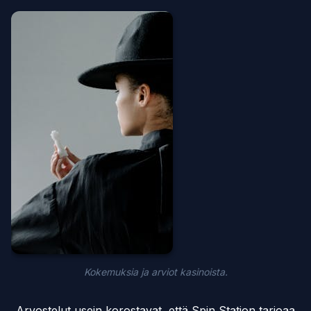
Kokemuksia ja arviot kasinoista.
Arvostelut usein korostavat, että Spin Station tarjoaa