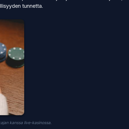
llisyyden tunnetta.
ajan kanssa live-kasinossa.