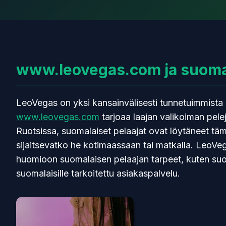
www.leovegas.com ja suoma
LeoVegas on yksi kansainvälisesti tunnetuimmista 
www.leovegas.com
tarjoaa laajan valikoiman pele
Ruotsissa, suomalaiset pelaajat ovat löytäneet täm
sijaitsevatko he kotimaassaan tai matkalla. LeoVega
huomioon suomalaisen pelaajan tarpeet, kuten suom
suomalaisille tarkoitettu asiakaspalvelu.