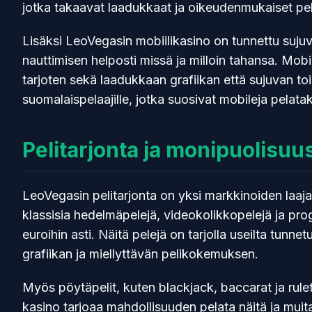
jotka takaavat laadukkaat ja oikeudenmukaiset pel
Lisäksi LeoVegasin mobiilikasino on tunnettu suju
nauttimisen helposti missä ja milloin tahansa. Mobiil
tarjoten sekä laadukkaan grafiikan että sujuvan t
suomalaispelaajille, jotka suosivat mobileja pelatak
Pelitarjonta ja monipuolisuu
LeoVegasin pelitarjonta on yksi markkinoiden laaja
klassisia hedelmäpelejä, videokolikkopelejä ja progr
euroihin asti. Näitä pelejä on tarjolla useilta tunnet
grafiikan ja miellyttävän pelikokemuksen.
Myös pöytäpelit, kuten blackjack, baccarat ja rule
kasino tarjoaa mahdollisuuden pelata näitä ja muita