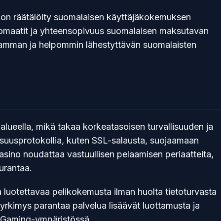
ka on räätälöity suomalaisen käyttäjäkokemuksen
utomaatit ja yhteensopivuus suomalaisen maksutavan
vamman ja helpommin lähestyttävän suomalaisten
ueella, mikä takaa korkeatasoisen turvallisuuden ja
llisuusprotokollia, kuten SSL-salausta, suojaamaan
 kasino noudattaa vastuullisen pelaamisen periaatteita,
eurantaa.
 ja luotettavaa pelikokemusta ilman huolta tietoturvasta
yrkimys parantaa palvelua lisäävät luottamusta ja
 iGaming-ympäristössä.