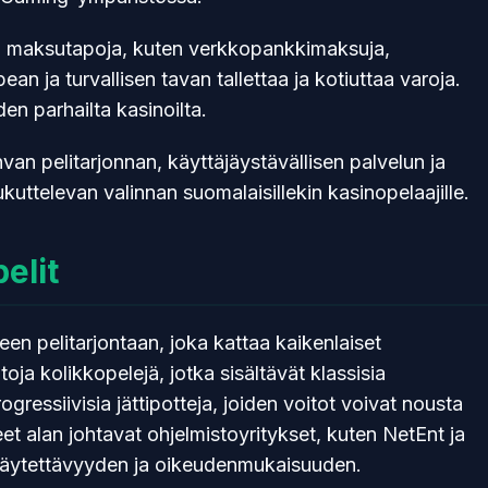
sia maksutapoja, kuten verkkopankkimaksuja,
ean ja turvallisen tavan tallettaa ja kotiuttaa varoja.
n parhailta kasinoilta.
n pelitarjonnan, käyttäjäystävällisen palvelun ja
kuttelevan valinnan suomalaisillekin kasinopelaajille.
elit
en pelitarjontaan, joka kattaa kaikenlaiset
toja kolikkopelejä, jotka sisältävät klassisia
ressiivisia jättipotteja, joiden voitot voivat nousta
eet alan johtavat ohjelmistoyritykset, kuten NetEnt ja
 käytettävyyden ja oikeudenmukaisuuden.