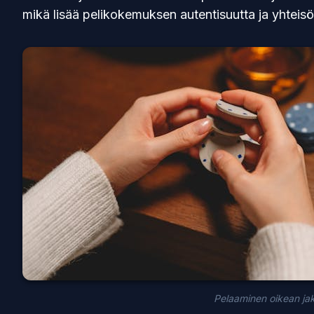
mikä lisää pelikokemuksen autentisuutta ja yhteisö
Pelaaminen oikean jak