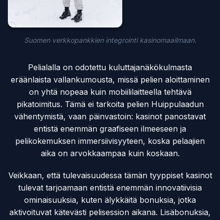
Suomen verkkopankkien integrointi kasinomaailmaan.
Pelialalla on odotettu kuluttajanäkökulmasta
eräänlaista vallankumousta, missä pelien aloittaminen
on yhtä nopeaa kuin mobiililaitteella tehtävä
pikatoimitus. Tämä ei tarkoita pelien Huippulaadun
vähentymistä, vaan päinvastoin: kasinot panostavat
entistä enemmän graafiseen ilmeeseen ja
pelikokemuksen immersiivisyyteen, koska pelaajien
aika on arvokkaampaa kuin koskaan.
Veikkaan, että tulevaisuudessa tämän tyyppiset kasinot
tulevat tarjoamaan entistä enemmän innovatiivisia
ominaisuuksia, kuten älykkäitä bonuksia, jotka
aktivoituvat kätevästi pelisession aikana. Lisäbonuksia,