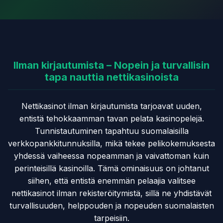
Yhteystiedot →
Ilman kirjautumista – Nopein ja turvallisin
tapa nauttia nettikasinoista
Nettikasinot ilman kirjautumista tarjoavat uuden,
entistä tehokkaamman tavan pelata kasinopelejä.
Tunnistautuminen tapahtuu suomalaisilla
verkkopankkitunnuksilla, mikä tekee pelikokemuksesta
yhdessä vaiheessa nopeamman ja vaivattoman kuin
perinteisillä kasinoilla. Tämä ominaisuus on johtanut
siihen, että entistä enemmän pelaajia valitsee
nettikasinot ilman rekisteröitymistä, sillä ne yhdistävät
turvallisuuden, helppouden ja nopeuden suomalaisten
tarpeisiin.