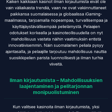
Kaiken kaikkiaan kasinot ilman kirjautumista eivät ole
vain väliaikaista trendiä, vaan ne ovat vakiinnuttaneet
paikkansa suomalaisessa ja globaalissa iGaming-
maailmassa, tarjoamalla nopeampaa, turvallisempaa ja
käyttäjäystävällisempää pelielämystä. Pelaajien
odotukset korkealla ja kasinoteollisuudella on nyt
mahdollisuus vastata näihin vaatimuksiin entistä
innovatiivisemmin. Näin suomalainen peliala pysyy
ajantasalla, ja pelaajille tarjoutuu mahdollisuus nauttia
suosikkipelien parista luonnollisesti ja ilman turhia
viiveitä.
Ilman kirjautumista – Mahdollisuuksien
laajentaminen ja pelitarjonnan
monipuolistuminen
Kun valitsee kasinoita ilman kirjautumista, yksi