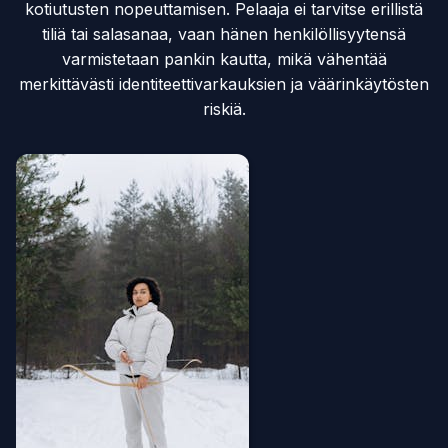
kotiutusten nopeuttamisen. Pelaaja ei tarvitse erillistä
tiliä tai salasanaa, vaan hänen henkilöllisyytensä
varmistetaan pankin kautta, mikä vähentää
merkittävästi identiteettivarkauksien ja väärinkäytösten
riskiä.