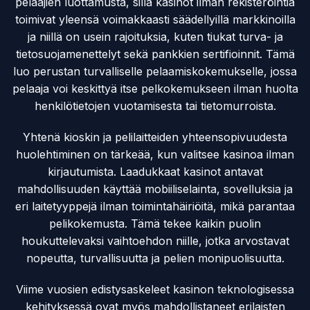
pelaajien luottamusta, sillä kasinot ilman rekisteröintiä
toimivat yleensä voimakkaasti säädellyillä markkinoilla
ja niillä on usein rajoituksia, kuten tiukat turva- ja
tietosuojamenettelyt sekä pankkien sertifioinnit. Tämä
luo perustan turvalliselle pelaamiskokemukselle, jossa
pelaaja voi keskittyä itse pelkokemukseen ilman huolta
henkilötietojen vuotamisesta tai tietomurroista.
Yhtenä kioskin ja pelilaitteiden yhteensopivuudesta
huolehtiminen on tärkeää, kun valitsee kasinoa ilman
kirjautumista. Laadukkaat kasinot antavat
mahdollisuuden käyttää mobiiliselainta, sovelluksia ja
eri laitetyyppejä ilman toimintahäiriöitä, mikä parantaa
pelikokemusta. Tämä tekee kaikin puolin
houkuttelevaksi vaihtoehdon niille, jotka arvostavat
nopeutta, turvallisuutta ja pelien monipuolisuutta.
Viime vuosien edistysaskeleet kasinon teknologisessa
kehityksessä ovat myös mahdollistaneet erilaisten