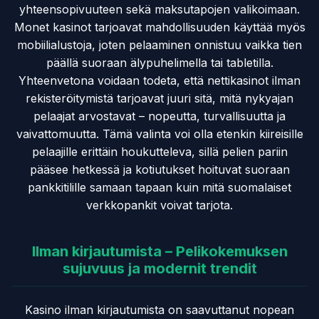
yhteensopivuuteen sekä maksutapojen valikoimaan.
Monet kasinot tarjoavat mahdollisuuden käyttää myös
mobiilialustoja, joten pelaaminen onnistuu vaikka tien
päällä suoraan älypuhelimella tai tabletilla.
Yhteenvetona voidaan todeta, että nettikasinot ilman
rekisteröitymistä tarjoavat juuri sitä, mitä nykyajan
pelaajat arvostavat – nopeutta, turvallisuutta ja
vaivattomuutta. Tämä valinta voi olla etenkin kiireisille
pelaajille erittäin houkutteleva, sillä pelien pariin
pääsee hetkessä ja kotiutukset hoituvat suoraan
pankkitilille samaan tapaan kuin mitä suomalaiset
verkkopankit voivat tarjota.
Ilman kirjautumista – Pelikokemuksen
sujuvuus ja modernit trendit
Kasino ilman kirjautumista on saavuttanut nopean