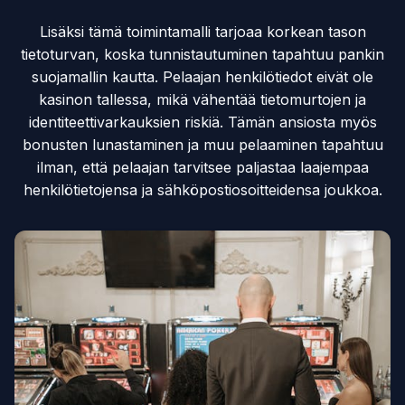
Lisäksi tämä toimintamalli tarjoaa korkean tason
tietoturvan, koska tunnistautuminen tapahtuu pankin
suojamallin kautta. Pelaajan henkilötiedot eivät ole
kasinon tallessa, mikä vähentää tietomurtojen ja
identiteettivarkauksien riskiä. Tämän ansiosta myös
bonusten lunastaminen ja muu pelaaminen tapahtuu
ilman, että pelaajan tarvitsee paljastaa laajempaa
henkilötietojensa ja sähköpostiosoitteidensa joukkoa.