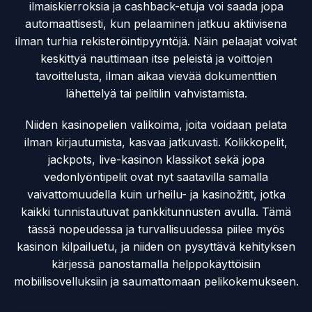
ilmaiskierroksia ja cashback-etuja voi saada jopa
automaattisesti, kun pelaaminen jatkuu aktiivisena
ilman turhia rekisteröintipyyntöjä. Näin pelaajat voivat
keskittyä nauttimaan itse peleistä ja voittojen
tavoittelusta, ilman aikaa vievää dokumenttien
lähettelyä tai pelitilin vahvistamista.
Niiden kasinopelien valikoima, joita voidaan pelata
ilman kirjautumista, kasvaa jatkuvasti. Kolikkopelit,
jackpots, live-kasinon klassikot sekä jopa
vedonlyöntipelit ovat nyt saatavilla samalla
vaivattomuudella kuin urheilu- ja kasinožitit, jotka
kaikki tunnistautuvat pankkitunnusten avulla. Tämä
tässä nopeudessa ja turvallisuudessa piilee myös
kasinon kilpailuetu, ja niiden on pysyttävä kehityksen
kärjessä panostamalla helppokäyttöisiin
mobiilisovelluksiin ja saumattomaan pelikokemukseen.