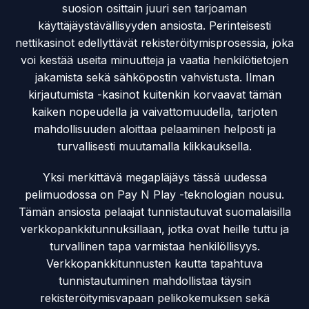
suosion osittain juuri sen tarjoaman
käyttäjäystävällisyyden ansiosta. Perinteisesti
nettikasinot edellyttävät rekisteröitymisprosessia, joka
voi kestää useita minuutteja ja vaatia henkilötietojen
jakamista sekä sähköpostin vahvistusta. Ilman
kirjautumista -kasinot kuitenkin korvaavat tämän
kaiken nopeudella ja vaivattomuudella, tarjoten
mahdollisuuden aloittaa pelaaminen helposti ja
turvallisesti muutamalla klikkauksella.
Yksi merkittävä megapläjäys tässä uudessa
pelimuodossa on Pay N Play -teknologian nousu.
Tämän ansiosta pelaajat tunnistautuvat suomalaisilla
verkkopankkitunnuksillaan, jotka ovat heille tuttu ja
turvallinen tapa varmistaa henkilöllisyys.
Verkkopankkitunnusten kautta tapahtuva
tunnistautuminen mahdollistaa täysin
rekisteröitymisvapaan pelikokemuksen sekä