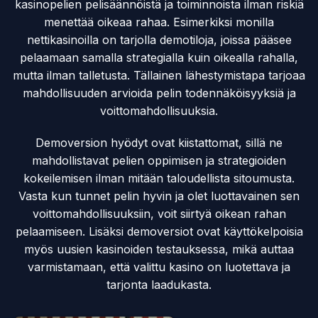
kasinopelien pelisäännöistä ja toiminnoista ilman riskiä
menettää oikeaa rahaa. Esimerkiksi monilla
nettikasinoilla on tarjolla demotiloja, joissa pääsee
pelaamaan samalla strategialla kuin oikealla rahalla,
mutta ilman talletusta. Tällainen lähestymistapa tarjoaa
mahdollisuuden arvioida pelin todennäköisyyksiä ja
voittomahdollisuuksia.
Demoversion hyödyt ovat kiistattomat, sillä ne
mahdollistavat pelien oppimisen ja strategioiden
kokeilemisen ilman mitään taloudellista sitoumusta.
Vasta kun tunnet pelin hyvin ja olet luottavainen sen
voittomahdollisuuksiin, voit siirtyä oikean rahan
pelaamiseen. Lisäksi demoversiot ovat käyttökelpoisia
myös uusien kasinoiden testauksessa, mikä auttaa
varmistamaan, että valittu kasino on luotettava ja
tarjonta laadukasta.