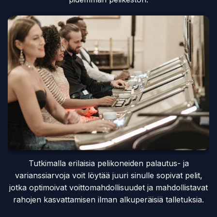
Tutkimalla erilaisia pelikoneiden palautus- ja
varianssiarvoja voit löytää juuri sinulle sopivat pelit,
jotka optimoivat voittomahdollisuudet ja mahdollistavat
rahojen kasvattamisen ilman alkuperäisiä talletuksia.