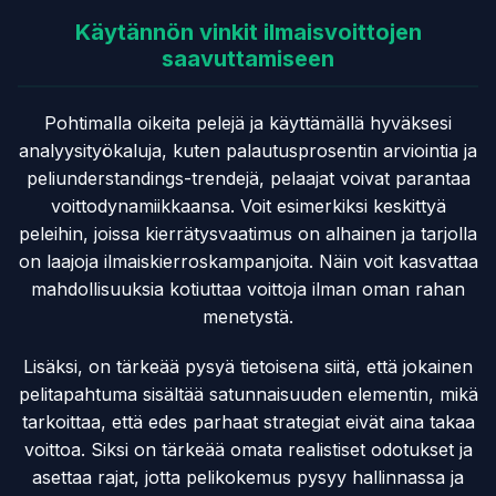
Käytännön vinkit ilmaisvoittojen
saavuttamiseen
Pohtimalla oikeita pelejä ja käyttämällä hyväksesi
analyysityökaluja, kuten palautusprosentin arviointia ja
peliunderstandings-trendejä, pelaajat voivat parantaa
voittodynamiikkaansa. Voit esimerkiksi keskittyä
peleihin, joissa kierrätysvaatimus on alhainen ja tarjolla
on laajoja ilmaiskierroskampanjoita. Näin voit kasvattaa
mahdollisuuksia kotiuttaa voittoja ilman oman rahan
menetystä.
Lisäksi, on tärkeää pysyä tietoisena siitä, että jokainen
pelitapahtuma sisältää satunnaisuuden elementin, mikä
tarkoittaa, että edes parhaat strategiat eivät aina takaa
voittoa. Siksi on tärkeää omata realistiset odotukset ja
asettaa rajat, jotta pelikokemus pysyy hallinnassa ja