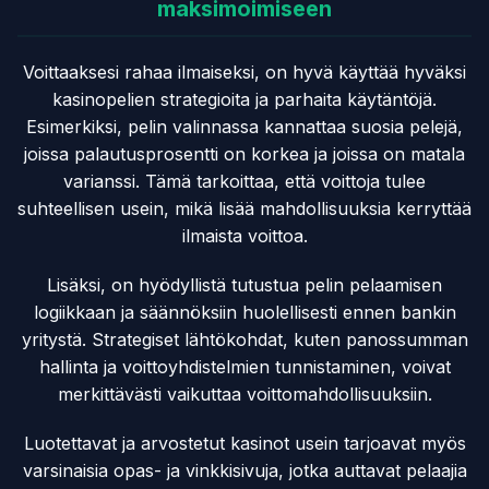
maksimoimiseen
Voittaaksesi rahaa ilmaiseksi, on hyvä käyttää hyväksi
kasinopelien strategioita ja parhaita käytäntöjä.
Esimerkiksi, pelin valinnassa kannattaa suosia pelejä,
joissa palautusprosentti on korkea ja joissa on matala
varianssi. Tämä tarkoittaa, että voittoja tulee
suhteellisen usein, mikä lisää mahdollisuuksia kerryttää
ilmaista voittoa.
Lisäksi, on hyödyllistä tutustua pelin pelaamisen
logiikkaan ja säännöksiin huolellisesti ennen bankin
yritystä. Strategiset lähtökohdat, kuten panossumman
hallinta ja voittoyhdistelmien tunnistaminen, voivat
merkittävästi vaikuttaa voittomahdollisuuksiin.
Luotettavat ja arvostetut kasinot usein tarjoavat myös
varsinaisia opas- ja vinkkisivuja, jotka auttavat pelaajia