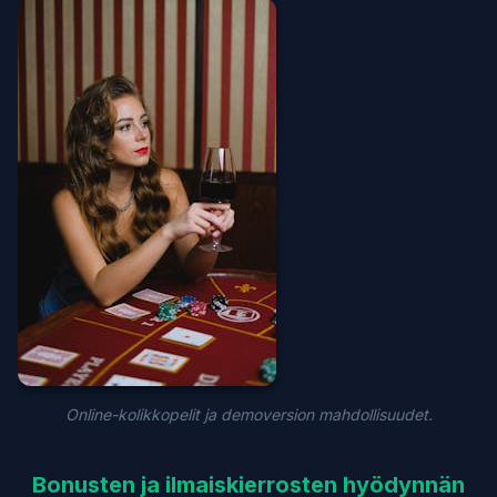
Online-kolikkopelit ja demoversion mahdollisuudet.
Bonusten ja ilmaiskierrosten hyödynnän