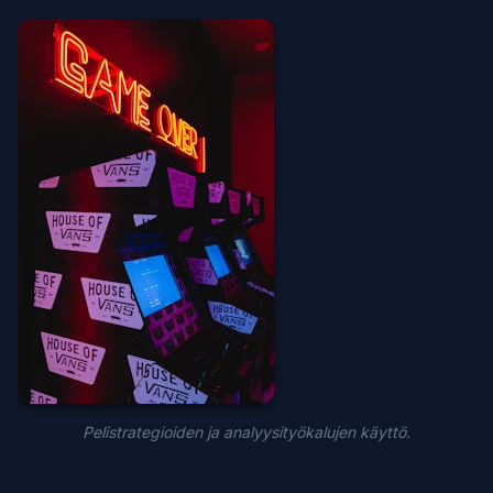
Pelistrategioiden ja analyysityökalujen käyttö.