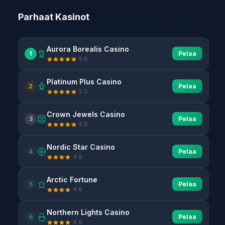
Parhaat Kasinot
Aurora Borealis Casino
1
Pelaa
5.0
Platinum Plus Casino
2
Pelaa
5.0
Crown Jewels Casino
3
Pelaa
5.0
Nordic Star Casino
4
Pelaa
4.9
Arctic Fortune
5
Pelaa
4.9
Northern Lights Casino
6
Pelaa
4.9