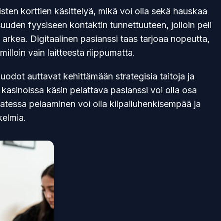
isten korttien käsittelyä, mikä voi olla sekä hauskaa
suuden fyysiseen kontaktin tunnettuuteen, jolloin peli
rkea. Digitaalinen pasianssi taas tarjoaa nopeutta,
illoin vain laitteesta riippumatta.
uodot auttavat kehittämään strategisia taitoja ja
kasinoissa käsin pelattava pasianssi voi olla osa
latessa pelaaminen voi olla kilpailuhenkisempää ja
kelmia.