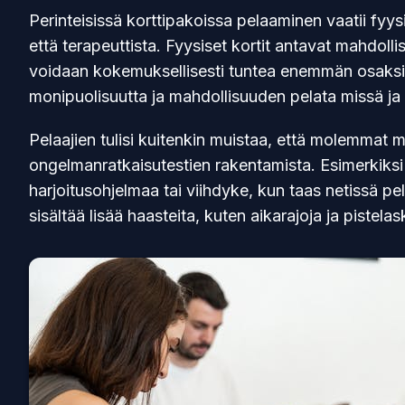
Perinteisissä korttipakoissa pelaaminen vaatii fyys
että terapeuttista. Fyysiset kortit antavat mahdolli
voidaan kokemuksellisesti tuntea enemmän osaksi a
monipuolisuutta ja mahdollisuuden pelata missä ja m
Pelaajien tulisi kuitenkin muistaa, että molemmat m
ongelmanratkaisutestien rakentamista. Esimerkiksi 
harjoitusohjelmaa tai viihdyke, kun taas netissä pe
sisältää lisää haasteita, kuten aikarajoja ja pistelas