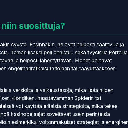
 niin suosittuja?
takin syystä. Ensinnäkin, ne ovat helposti saatavilla ja
ia. Tämän lisäksi peli onnistuu sekä fyysisillä korteilla
stavan ja helposti lähestyttävän. Monet pelaavat
een ongelmanratkaisutaitojaan tai saavuttaakseen
aisia versioita ja vaikeustasoja, mikä lisää niiden
assisen Klondiken, haastavamman Spiderin tai
eissä voi käyttää erilaisia strategioita, mikä tekee
inpä kasinopelaajat soveltavat usein perinteisiä
olloin esimerkiksi voitonmakuiset strategiat ja energine