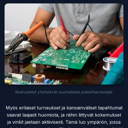
Keskustelut yhdistävät suomalaisia pokeriharrastajia.
Myös erilaiset turnaukset ja kansainväliset tapahtumat
saavat laajasti huomiota, ja niihin liittyvät kokemukset
ja vinkit jaetaan aktiivisesti. Tämä luo ympärön, jossa