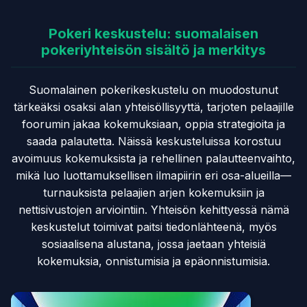
Pokeri keskustelu: suomalaisen
pokeriyhteisön sisältö ja merkitys
Suomalainen pokerikeskustelu on muodostunut
tärkeäksi osaksi alan yhteisöllisyyttä, tarjoten pelaajille
foorumin jakaa kokemuksiaan, oppia strategioita ja
saada palautetta. Näissä keskusteluissa korostuu
avoimuus kokemuksista ja rehellinen palautteenvaihto,
mikä luo luottamuksellisen ilmapiirin eri osa-alueilla—
turnauksista pelaajien arjen kokemuksiin ja
nettisivustojen arviointiin. Yhteisön kehittyessä nämä
keskustelut toimivat paitsi tiedonlähteenä, myös
sosiaalisena alustana, jossa jaetaan yhteisiä
kokemuksia, onnistumisia ja epäonnistumisia.