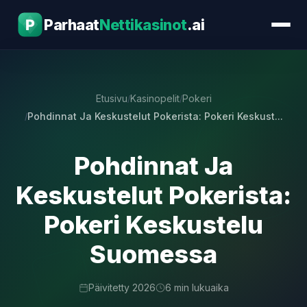
Parhaat
Nettikasinot
.ai
Kasinopelit
Etusivu
Kasinopelit
Pokeri
Bonukset
Pohdinnat Ja Keskustelut Pokerista: Pokeri Keskust...
Kasinoarvostelut
Pohdinnat Ja
Maksutavat
Keskustelut Pokerista:
Lainat ja Rahoitus
Pokeri Keskustelu
Suomessa
Oppaat
Yhteystiedot
Päivitetty 2026
6 min lukuaika