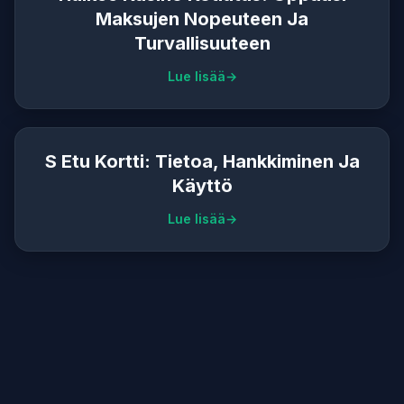
Maksujen Nopeuteen Ja
Turvallisuuteen
Lue lisää
S Etu Kortti: Tietoa, Hankkiminen Ja
Käyttö
Lue lisää