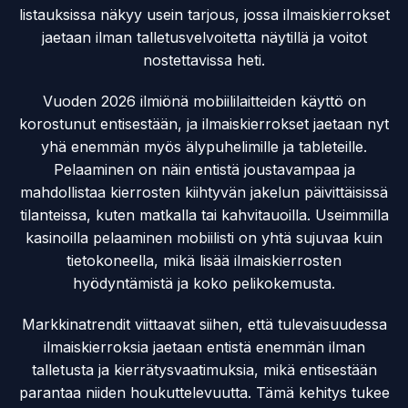
listauksissa näkyy usein tarjous, jossa ilmaiskierrokset
jaetaan ilman talletusvelvoitetta näytillä ja voitot
nostettavissa heti.
Vuoden 2026 ilmiönä mobiililaitteiden käyttö on
korostunut entisestään, ja ilmaiskierrokset jaetaan nyt
yhä enemmän myös älypuhelimille ja tableteille.
Pelaaminen on näin entistä joustavampaa ja
mahdollistaa kierrosten kiihtyvän jakelun päivittäisissä
tilanteissa, kuten matkalla tai kahvitauoilla. Useimmilla
kasinoilla pelaaminen mobiilisti on yhtä sujuvaa kuin
tietokoneella, mikä lisää ilmaiskierrosten
hyödyntämistä ja koko pelikokemusta.
Markkinatrendit viittaavat siihen, että tulevaisuudessa
ilmaiskierroksia jaetaan entistä enemmän ilman
talletusta ja kierrätysvaatimuksia, mikä entisestään
parantaa niiden houkuttelevuutta. Tämä kehitys tukee