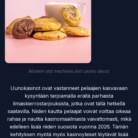
Modern slot machines and casino decor.
Uunokasinot ovat vastanneet pelaajien kasvavaan
kysyntään tarjoamalla eräitä parhaista
ilmaiskierrostarjouksista, jotka ovat tällä hetkellä
saatavilla. Niiden kautta pelaajat voivat voittaa oikeaa
rahaa ja nauttia kasinomaailmasta vaivattomasti, mikä
edelleen lisää niiden suosiota vuonna 2026. Tämän
kehityksen myötä myös kasinoyleiset löytävät lisää