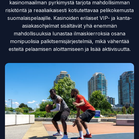
kasinomaailman pyrkimystä tarjota mahdollisimman
riskitöntä ja reaaliaikaisesti kotiutettavaa pelikokemusta
suomalaispelaajille. Kasinoiden erilaiset VIP- ja kanta-
asiakasohjelmat sisältävät yhä enemmän
mahdollisuuksia lunastaa ilmaiskierroksia osana
monipuolisia palkitsemisjärjestelmiä, mikä vähentää
esteitä pelaamisen aloittamiseen ja lisää aktiivisuutta.