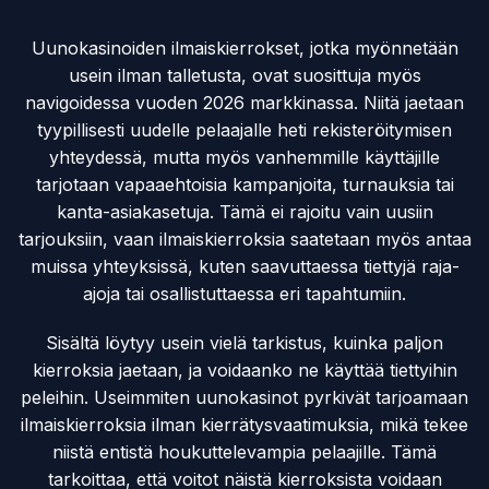
Uunokasinoiden ilmaiskierrokset, jotka myönnetään
usein ilman talletusta, ovat suosittuja myös
navigoidessa vuoden 2026 markkinassa. Niitä jaetaan
tyypillisesti uudelle pelaajalle heti rekisteröitymisen
yhteydessä, mutta myös vanhemmille käyttäjille
tarjotaan vapaaehtoisia kampanjoita, turnauksia tai
kanta-asiakasetuja. Tämä ei rajoitu vain uusiin
tarjouksiin, vaan ilmaiskierroksia saatetaan myös antaa
muissa yhteyksissä, kuten saavuttaessa tiettyjä raja-
ajoja tai osallistuttaessa eri tapahtumiin.
Sisältä löytyy usein vielä tarkistus, kuinka paljon
kierroksia jaetaan, ja voidaanko ne käyttää tiettyihin
peleihin. Useimmiten uunokasinot pyrkivät tarjoamaan
ilmaiskierroksia ilman kierrätysvaatimuksia, mikä tekee
niistä entistä houkuttelevampia pelaajille. Tämä
tarkoittaa, että voitot näistä kierroksista voidaan