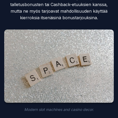
talletusbonusten tai Cashback-etuuksien kanssa,
mutta ne myös tarjoavat mahdollisuuden käyttää
kierroksia itsenäisinä bonustarjouksina.
Modern slot machines and casino decor.