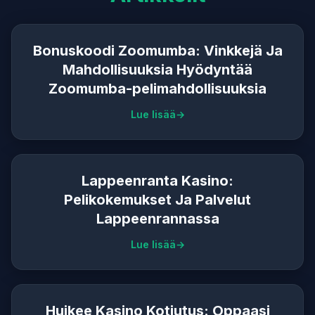
Bonuskoodi Zoomumba: Vinkkejä Ja
Mahdollisuuksia Hyödyntää
Zoomumba-pelimahdollisuuksia
Lue lisää
Lappeenranta Kasino:
Pelikokemukset Ja Palvelut
Lappeenrannassa
Lue lisää
Huikee Kasino Kotiutus: Oppaasi