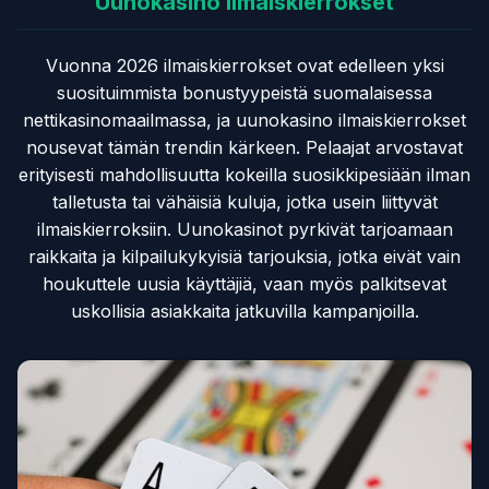
Uunokasino ilmaiskierrokset
Vuonna 2026 ilmaiskierrokset ovat edelleen yksi
suosituimmista bonustyypeistä suomalaisessa
nettikasinomaailmassa, ja uunokasino ilmaiskierrokset
nousevat tämän trendin kärkeen. Pelaajat arvostavat
erityisesti mahdollisuutta kokeilla suosikkipesiään ilman
talletusta tai vähäisiä kuluja, jotka usein liittyvät
ilmaiskierroksiin. Uunokasinot pyrkivät tarjoamaan
raikkaita ja kilpailukykyisiä tarjouksia, jotka eivät vain
houkuttele uusia käyttäjiä, vaan myös palkitsevat
uskollisia asiakkaita jatkuvilla kampanjoilla.