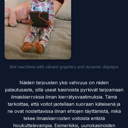
Slot machines with vibrant graphics and dynamic displays.
Näiden tarjousten yksi vahvuus on niiden
palautusaste, sillä useat kasinoista pyrkivät tarjoamaan
ilmaiskierroksia ilman kierrätysvaatimuksia. Tämä
tarkoittaa, että voitot jaotellaan suoraan käteisenä ja
ne ovat nostettavissa ilman ehtojen täyttämistä, mikä
tekee ilmaiskierrosten voitoista entistä
houkuttelevampia. Esimerkiksi, uunokasinoiden