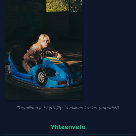
Turvallinen ja käyttäjäystävällinen kasino-ympäristö.
Yhteenveto