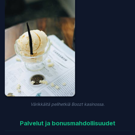
Värikkäitä pelihetkiä Boozt kasinossa.
Palvelut ja bonusmahdollisuudet