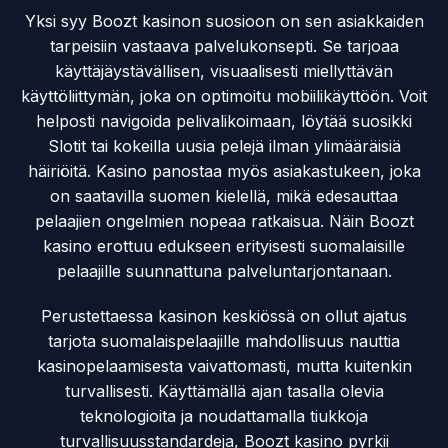
Yksi syy Boozt kasinon suosioon on sen asiakkaiden
tarpeisiin vastaava palvelukonsepti. Se tarjoaa
käyttäjäystävällisen, visuaalisesti miellyttävän
käyttöliittymän, joka on optimoitu mobiilikäyttöön. Voit
helposti navigoida pelivalikoimaan, löytää suosikki
Slotit tai kokeilla uusia pelejä ilman ylimääräisiä
häiriöitä. Kasino panostaa myös asiakastukeen, joka
on saatavilla suomen kielellä, mikä edesauttaa
pelaajien ongelmien nopeaa ratkaisua. Näin Boozt
kasino erottuu edukseen erityisesti suomalaisille
pelaajille suunnattuna palveluntarjontanaan.
Perustettaessa kasinon keskiössä on ollut ajatus
tarjota suomalaispelaajille mahdollisuus nauttia
kasinopelaamisesta vaivattomasti, mutta kuitenkin
turvallisesti. Käyttämällä ajan tasalla olevia
teknologioita ja noudattamalla tiukkoja
turvallisuusstandardeja, Boozt kasino pyrkii