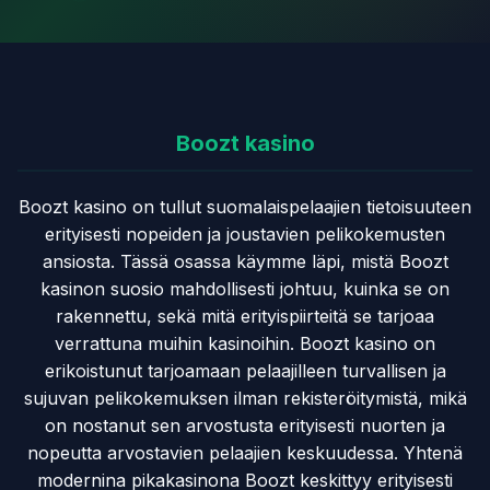
Yhteystiedot →
Boozt kasino
Boozt kasino on tullut suomalaispelaajien tietoisuuteen
erityisesti nopeiden ja joustavien pelikokemusten
ansiosta. Tässä osassa käymme läpi, mistä Boozt
kasinon suosio mahdollisesti johtuu, kuinka se on
rakennettu, sekä mitä erityispiirteitä se tarjoaa
verrattuna muihin kasinoihin. Boozt kasino on
erikoistunut tarjoamaan pelaajilleen turvallisen ja
sujuvan pelikokemuksen ilman rekisteröitymistä, mikä
on nostanut sen arvostusta erityisesti nuorten ja
nopeutta arvostavien pelaajien keskuudessa. Yhtenä
modernina pikakasinona Boozt keskittyy erityisesti