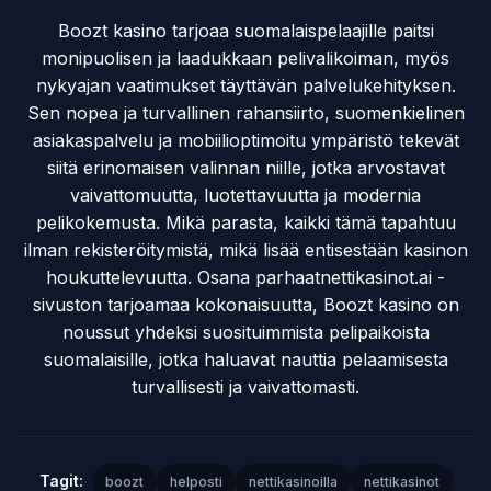
Boozt kasino tarjoaa suomalaispelaajille paitsi
monipuolisen ja laadukkaan pelivalikoiman, myös
nykyajan vaatimukset täyttävän palvelukehityksen.
Sen nopea ja turvallinen rahansiirto, suomenkielinen
asiakaspalvelu ja mobiilioptimoitu ympäristö tekevät
siitä erinomaisen valinnan niille, jotka arvostavat
vaivattomuutta, luotettavuutta ja modernia
pelikokemusta. Mikä parasta, kaikki tämä tapahtuu
ilman rekisteröitymistä, mikä lisää entisestään kasinon
houkuttelevuutta. Osana parhaatnettikasinot.ai -
sivuston tarjoamaa kokonaisuutta, Boozt kasino on
noussut yhdeksi suosituimmista pelipaikoista
suomalaisille, jotka haluavat nauttia pelaamisesta
turvallisesti ja vaivattomasti.
Tagit:
boozt
helposti
nettikasinoilla
nettikasinot