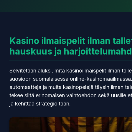
Kasino ilmaispelit ilman tal
hauskuus ja harjoittelumahd
Selvitetään aluksi, mitä kasinoilmaispelit ilman tal
suosioon suomalaisessa online-kasinomaailmassa. Nä
automaatteja ja muita kasinopelejä täysin ilman talou
tekee siitä erinomaisen vaihtoehdon sekä uusille ett
ja kehittää strategioitaan.