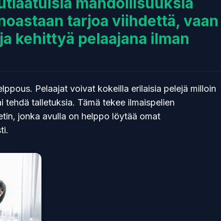
nutlaatuisia mahdollisuuksia
inoastaan tarjoa viihdettä, vaan
a kehittyä pelaajana ilman
ppous. Pelaajat voivat kokeilla erilaisia pelejä milloin
ai tehdä talletuksia. Tämä tekee ilmaispelien
etin, jonka avulla on helppo löytää omat
ti.