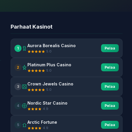
Parhaat Kasinot
Aurora Borealis Casino
1
Pelaa
5.0
Platinum Plus Casino
2
Pelaa
5.0
Crown Jewels Casino
3
Pelaa
5.0
Nordic Star Casino
4
Pelaa
4.9
Arctic Fortune
5
Pelaa
4.9