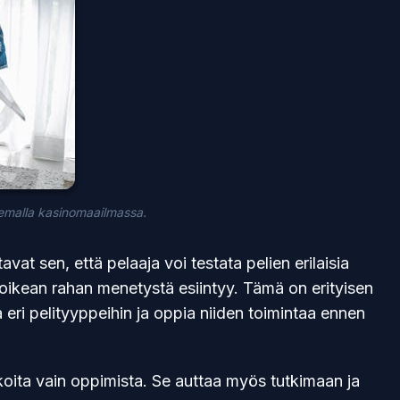
lemalla kasinomaailmassa.
avat sen, että pelaaja voi testata pelien erilaisia
 oikean rahan menetystä esiintyy. Tämä on erityisen
ua eri pelityyppeihin ja oppia niiden toimintaa ennen
tarkoita vain oppimista. Se auttaa myös tutkimaan ja