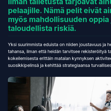
ilman talletusta tarjoavat ai
pelaajille. Nämä pelit eivät a
myös mahdollisuuden oppia j
taloudellista riskiä.
Yksi suurimmista eduista on niiden joustavuus ja hel
tahansa, ilman että heidän tarvitsee rekisteröityä t
kokeilemisesta erittäin matalan kynnyksen aktivite
suosikkipelinsä ja kehittää strategiaansa turvallises