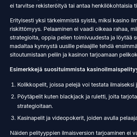
ei tarvitse rekisteröityä tai antaa henkilökohtaisia t
Erityisesti yksi tärkeimmistä syistä, miksi kasino ilm
riskittömyys. Pelaaminen ei vaadi oikeaa rahaa, mikä
strategioita, oppia pelien toimivuudesta ja löytää
madaltaa kynnystä uusille pelaajille tehdä ensimm
sitoutumistaan peliin ja kasinon tarjoamaan pelik
Esimerkkejä suosituimmista kasinoilmaispelityy
Kolikkopelit, joissa pelejä voi testata ilmaiseksi
Pöytäpelit kuten blackjack ja ruletti, joita tarjot
strategioitaan.
Kasinapelit ja videopokerit, joiden avulla pelaaja
Näiden pelityyppien ilmaisversion tarjoaminen ei vai