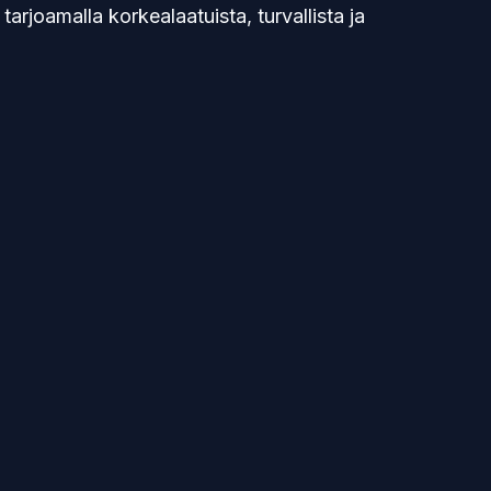
arjoamalla korkealaatuista, turvallista ja