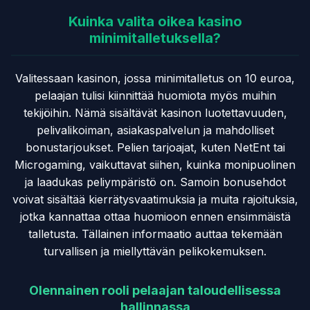
Kuinka valita oikea kasino
minimitalletuksella?
Valitessaan kasinon, jossa minimitalletus on 10 euroa,
pelaajan tulisi kiinnittää huomiota myös muihin
tekijöihin. Nämä sisältävät kasinon luotettavuuden,
pelivalikoiman, asiakaspalvelun ja mahdolliset
bonustarjoukset. Pelien tarjoajat, kuten NetEnt tai
Microgaming, vaikuttavat siihen, kuinka monipuolinen
ja laadukas peliympäristö on. Samoin bonusehdot
voivat sisältää kierrätysvaatimuksia ja muita rajoituksia,
jotka kannattaa ottaa huomioon ennen ensimmäistä
talletusta. Tällainen informaatio auttaa tekemään
turvallisen ja miellyttävän pelikokemuksen.
Olennainen rooli pelaajan taloudellisessa
hallinnassa