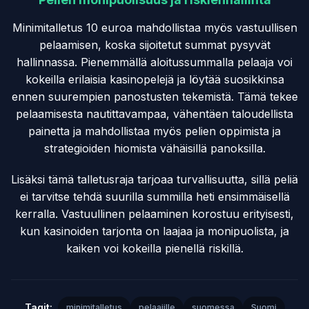
Minimitalletus 10 euroa mahdollistaa myös vastuullisen
pelaamisen, koska sijoitetut summat pysyvät
hallinnassa. Pienemmällä aloitussummalla pelaaja voi
kokeilla erilaisia kasinopelejä ja löytää suosikkinsa
ennen suurempien panostusten tekemistä. Tämä tekee
pelaamisesta nautittavampaa, vähentäen taloudellista
painetta ja mahdollistaa myös pelien oppimista ja
strategioiden hiomista vähäisillä panoksilla.
Lisäksi tämä talletusraja tarjoaa turvallisuutta, sillä peliä
ei tarvitse tehdä suurilla summilla heti ensimmäisellä
kerralla. Vastuullinen pelaaminen korostuu erityisesti,
kun kasinoiden tarjonta on laajaa ja monipuolista, ja
kaiken voi kokeilla pienellä riskillä.
Tagit:
minimitalletus
pelaajille
suomessa
Suomi