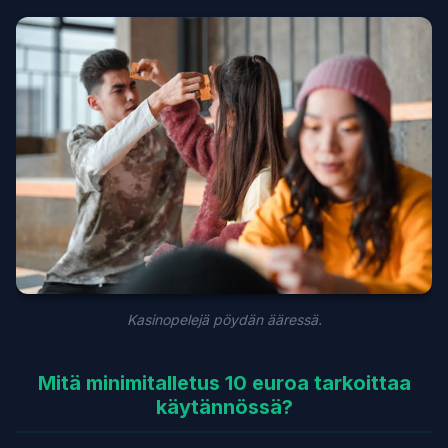
Kasinopelejä pöydän ääressä.
Mitä minimitalletus 10 euroa tarkoittaa
käytännössä?