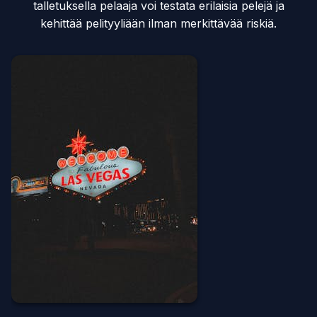
talletuksella pelaaja voi testata erilaisia pelejä ja
kehittää pelityyliään ilman merkittävää riskiä.