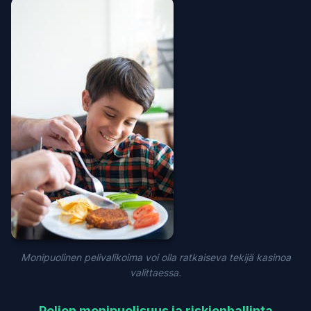
Monipuolinen pelivalikoima voi olla ratkaiseva tekijä kasinoa
valittaessa.
Pelien monipuolisuus ja riskienhallinta