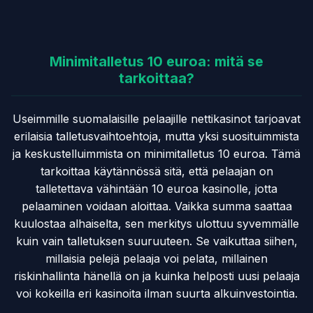
Yhteystiedot →
Minimitalletus 10 euroa: mitä se
tarkoittaa?
Useimmille suomalaisille pelaajille nettikasinot tarjoavat
erilaisia talletusvaihtoehtoja, mutta yksi suosituimmista
ja keskustelluimmista on minimitalletus 10 euroa. Tämä
tarkoittaa käytännössä sitä, että pelaajan on
talletettava vähintään 10 euroa kasinolle, jotta
pelaaminen voidaan aloittaa. Vaikka summa saattaa
kuulostaa alhaiselta, sen merkitys ulottuu syvemmälle
kuin vain talletuksen suuruuteen. Se vaikuttaa siihen,
millaisia pelejä pelaaja voi pelata, millainen
riskinhallinta hänellä on ja kuinka helposti uusi pelaaja
voi kokeilla eri kasinoita ilman suurta alkuinvestointia.