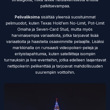
palkitsevampaa.
Pelivalikoima
sisältää yleensä suosituimmat
pelimuodot, kuten Texas Hold'em No-Limit, Pot-Limit
Omaha ja Seven-Card Stud, mutta myös
harvinaisempia variaatioita, jotka tarjoavat lisää
variaatioita ja haasteita osaavimmille pelaajille. Lisäksi
markkinalla on runsaasti videopokeri-pelejä ja
erityistapahtumia, kuten satelliitteja isompiin
turnauksiin ja live-eventeihin, jotka edelleen laajentavat
nettipokerin pelikenttää ja tarjoavat mahdollisuuden
suurempiin voittoihin.