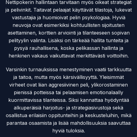
Nettipokerin hallintaan tarvitaan myös oikeat strategiat
ja pelivinkit. Taitavat pelaajat käyttävät tilastoja, lukevat
vastustajia ja huomioivat pelin psykologiaa. Hyviä
neuvoja ovat esimerkiksi kohtuullisten sijoitusten
asettaminen, korttien arviointi ja tilanteeseen sopivan
pelityylin valinta. Lisäksi on tärkeää hallita tunteita ja
pysyä rauhallisena, koska pelikassan hallinta ja
henkinen vakaus vaikuttavat merkittävästi voittoihin.
Varsinkin turnauksissa menestyminen vaatii tarkkuutta
ja taitoa, mutta myös kärsivällisyyttä. Yleisimmät
virheet ovat liian aggresiivinen peli, ylikorostaminen
pienissä potteissa tai pelaamisen emotionalaally
kuormittavissa tilanteissa. Siksi kannattaa hyödyntää
alkuperäisiä harjoitus- ja strategiasivustoja sekä
osallistua erilaisiin oppitunteihin ja keskusteluihin, mikä
parantaa osaamista ja lisää mahdollisuuksia saavuttaa
hyviä tuloksia.