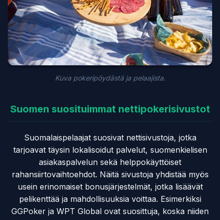
Kuva pokeripöydästä ja pelaajista.
Suomen suosituimmat nettipokerisivustot
Suomalaispelaajat suosivat nettisivustoja, jotka
tarjoavat täysin lokalisoidut palvelut, suomenkielisen
asiakaspalvelun sekä helppokäyttöiset
rahansiirtovaihtoehdot. Näitä sivustoja yhdistää myös
usein erinomaiset bonusjärjestelmät, jotka lisäävät
pelikenttää ja mahdollisuuksia voittaa. Esimerkiksi
GGPoker ja WPT Global ovat suosittuja, koska niiden