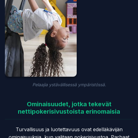
Pelaajia ystävällisessä ympäristössä.
Ominaisuudet, jotka tekevät
nettipokerisivustoista erinomaisia
Turvallisuus ja luotettavuus ovat edelläkävijän
ominaisuuksia, kun valitaan pokerisivustoa. Parhaat