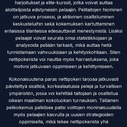
harjoitukset ja elite-kurssit, jotka voivat auttaa
aloittelijoista edistyneisiin pelaajiin. Pelitaitojen hiominen
on jatkuva prosessi, ja aktiivinen osallistuminen
keskusteluihin sekä kokemuksen kartuttaminen
erilaisissa tilanteissa edesauttavat menestymistä. Lisäksi
pelaajat voivat seurata omia statistiikkojaan ja
analysoida peliään tarkasti, mikä auttaa heitä
tunnistamaan vahvuuksiaan ja kehityskohtiaan. Siten
nettipokerista voi nauttia myös harrastuksena, joka
motivoi jatkuvaan oppimiseen ja kehittymiseen.
Kokonaisuutena paras nettipokeri tarjoaa jatkuvasti
päivitettyä sisältöä, korkealaatuisia pelejä ja turvallisen
ympäristön, jossa voi kehittää taitojaan ja osallistua
oikean maailman kokoluokan turnauksiin. Tällainen
pelikokemus palkitsee paitsi voittojen moninaisuudella
myös pelaajien kasvulla ja uusien strategioiden
oppimisella, mikä tekee nettipokerista yhä