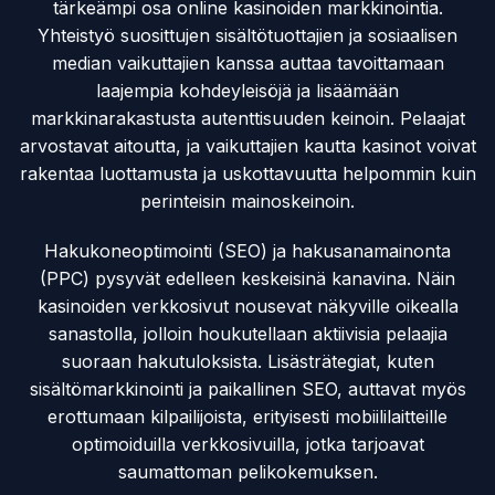
tärkeämpi osa online kasinoiden markkinointia.
Yhteistyö suosittujen sisältötuottajien ja sosiaalisen
median vaikuttajien kanssa auttaa tavoittamaan
laajempia kohdeyleisöjä ja lisäämään
markkinarakastusta autenttisuuden keinoin. Pelaajat
arvostavat aitoutta, ja vaikuttajien kautta kasinot voivat
rakentaa luottamusta ja uskottavuutta helpommin kuin
perinteisin mainoskeinoin.
Hakukoneoptimointi (SEO) ja hakusanamainonta
(PPC) pysyvät edelleen keskeisinä kanavina. Näin
kasinoiden verkkosivut nousevat näkyville oikealla
sanastolla, jolloin houkutellaan aktiivisia pelaajia
suoraan hakutuloksista. Lisästrätegiat, kuten
sisältömarkkinointi ja paikallinen SEO, auttavat myös
erottumaan kilpailijoista, erityisesti mobiililaitteille
optimoiduilla verkkosivuilla, jotka tarjoavat
saumattoman pelikokemuksen.