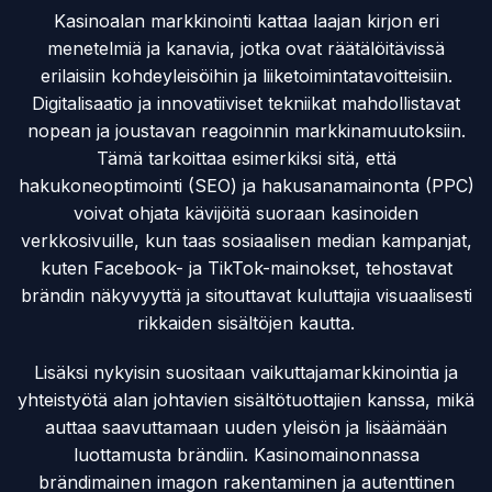
Kasinoalan markkinointi kattaa laajan kirjon eri
menetelmiä ja kanavia, jotka ovat räätälöitävissä
erilaisiin kohdeyleisöihin ja liiketoimintatavoitteisiin.
Digitalisaatio ja innovatiiviset tekniikat mahdollistavat
nopean ja joustavan reagoinnin markkinamuutoksiin.
Tämä tarkoittaa esimerkiksi sitä, että
hakukoneoptimointi (SEO) ja hakusanamainonta (PPC)
voivat ohjata kävijöitä suoraan kasinoiden
verkkosivuille, kun taas sosiaalisen median kampanjat,
kuten Facebook- ja TikTok-mainokset, tehostavat
brändin näkyvyyttä ja sitouttavat kuluttajia visuaalisesti
rikkaiden sisältöjen kautta.
Lisäksi nykyisin suositaan vaikuttajamarkkinointia ja
yhteistyötä alan johtavien sisältötuottajien kanssa, mikä
auttaa saavuttamaan uuden yleisön ja lisäämään
luottamusta brändiin. Kasinomainonnassa
brändimainen imagon rakentaminen ja autenttinen