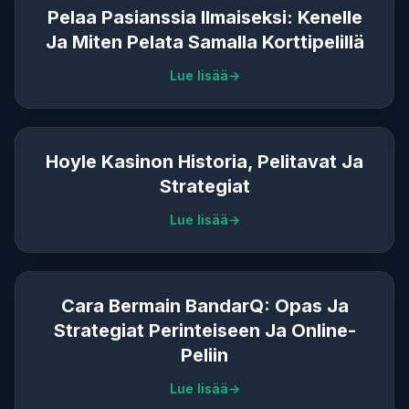
Pelaa Pasianssia Ilmaiseksi: Kenelle
Ja Miten Pelata Samalla Korttipelillä
Lue lisää
Hoyle Kasinon Historia, Pelitavat Ja
Strategiat
Lue lisää
Cara Bermain BandarQ: Opas Ja
Strategiat Perinteiseen Ja Online-
Peliin
Lue lisää