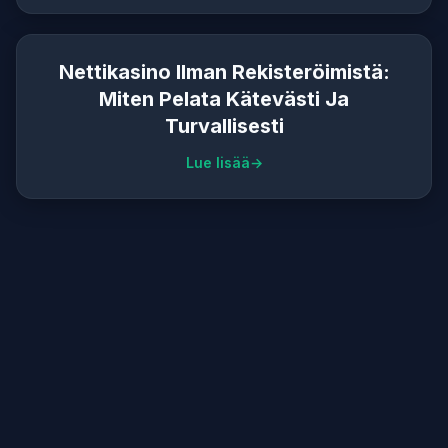
Nettikasino Ilman Rekisteröimistä:
Miten Pelata Kätevästi Ja
Turvallisesti
Lue lisää