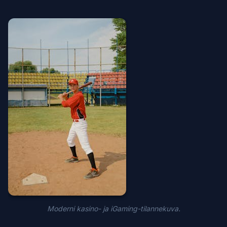
Moderni kasino- ja iGaming-tilannekuva.