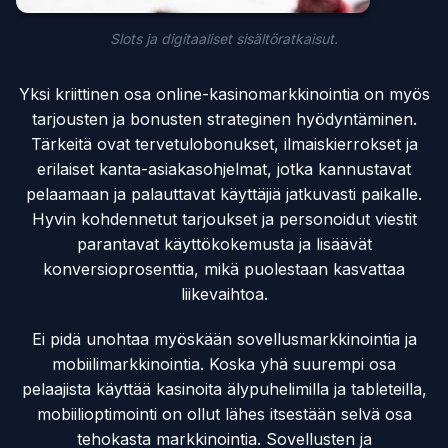
Slots ja digitaaliset sisältöratkaisut.
Yksi kriittinen osa online-kasinomarkkinointia on myös
tarjousten ja bonusten strateginen hyödyntäminen.
Tärkeitä ovat tervetulobonukset, ilmaiskierrokset ja
erilaiset kanta-asiakasohjelmat, jotka kannustavat
pelaamaan ja palauttavat käyttäjiä jatkuvasti paikalle.
Hyvin kohdennetut tarjoukset ja personoidut viestit
parantavat käyttökokemusta ja lisäävät
konversioprosenttia, mikä puolestaan kasvattaa
liikevaihtoa.
Ei pidä unohtaa myöskään sovellusmarkkinointia ja
mobiilimarkkinointia. Koska yhä suurempi osa
pelaajista käyttää kasinoita älypuhelimilla ja tableteilla,
mobiilioptimointi on ollut lähes itsestään selvä osa
tehokasta markkinointia. Sovellusten ja