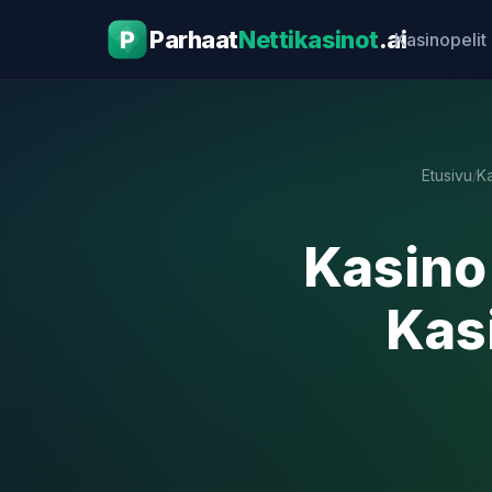
Parhaat
Nettikasinot
.ai
Kasinopelit
Etusivu
Ka
Kasino 
Kas