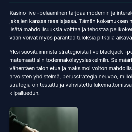
Kasino live -pelaaminen tarjoaa modernin ja intera
jakajien kanssa reaaliajassa. Tämän kokemuksen hui
lisätä mahdollisuuksia voittaa ja tehostaa pelikokem
vaan voivat myös parantaa tuloksia pitkällä aikaväli
Yksi suosituimmista strategioista live blackjack -p
matemaattisiin todennäköisyyslaskelmiin. Se määrit
vähentäen talon etua ja maksimoi voiton mahdollisu
arvoisten yhdistelmä, perusstrategia neuvoo, milloi
strategia on testattu ja vahvistettu lukemattomissa 
kilpailuedun.