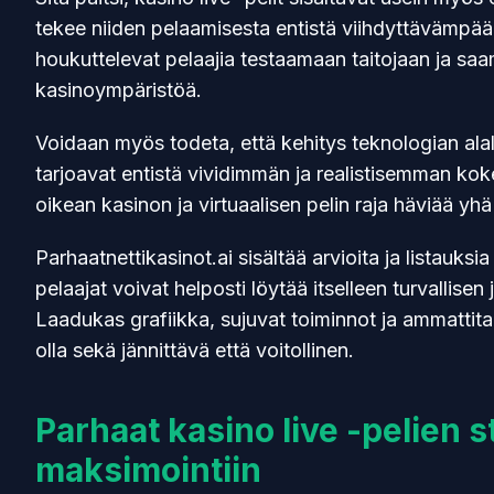
tekee niiden pelaamisesta entistä viihdyttävämpää. 
houkuttelevat pelaajia testaamaan taitojaan ja saam
kasinoympäristöä.
Voidaan myös todeta, että kehitys teknologian alal
tarjoavat entistä vividimmän ja realistisemman ko
oikean kasinon ja virtuaalisen pelin raja häviää y
Parhaatnettikasinot.ai sisältää arvioita ja listauksi
pelaajat voivat helposti löytää itselleen turvallise
Laadukas grafiikka, sujuvat toiminnot ja ammattitai
olla sekä jännittävä että voitollinen.
Parhaat kasino live -pelien st
maksimointiin