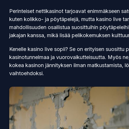
Perinteiset nettikasinot tarjoavat enimmäkseen sa
kuten kolikko- ja pöytäpelejä, mutta kasino live ta
mahdollisuuden osallistua suosittuihin pöytäpeleihin,
jakajan kanssa, mikä lisää pelikokemuksen kulttuuril
Kenelle kasino live sopii? Se on erityisen suosittu
kasinotunnelmaa ja vuorovaikutteisuutta. Myös ne, 
kokea kasinon jännityksen ilman matkustamista, lö
vaihtoehdoksi.