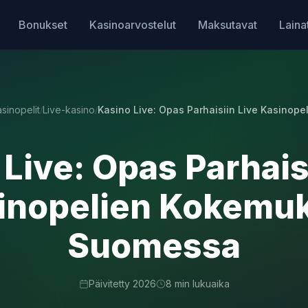
Bonukset
Kasinoarvostelut
Maksutavat
Laina
sinopelit
Live-kasino
Kasino Live: Opas Parhaisiin Live Kasinopel
Live: Opas Parhais
inopelien Kokemuk
Suomessa
Päivitetty 2026
8 min lukuaika