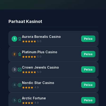
Parhaat Kasinot
Aurora Borealis Casino
1
Pelaa
5.0
Platinum Plus Casino
2
Pelaa
5.0
Crown Jewels Casino
3
Pelaa
5.0
Nordic Star Casino
4
Pelaa
4.9
Arctic Fortune
5
Pelaa
4.9