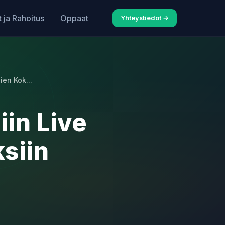
t ja Rahoitus
Oppaat
Yhteystiedot →
ien Kok...
iin Live
siin