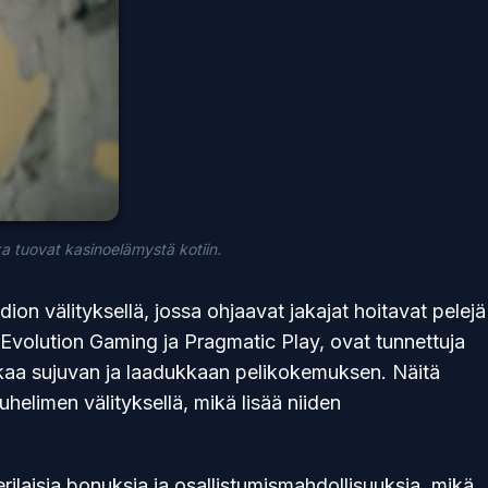
ka tuovat kasinoelämystä kotiin.
ion välityksellä, jossa ohjaavat jakajat hoitavat pelejä
n Evolution Gaming ja Pragmatic Play, ovat tunnettuja
takaa sujuvan ja laadukkaan pelikokemuksen. Näitä
uhelimen välityksellä, mikä lisää niiden
 erilaisia bonuksia ja osallistumismahdollisuuksia, mikä