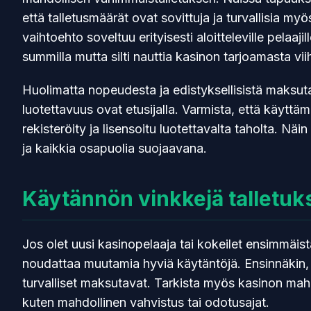
että talletusmäärät ovat sovittuja ja turvallisia m
vaihtoehto soveltuu erityisesti aloitteleville pelaaji
summilla mutta silti nauttia kasinon tarjoamasta vii
Huolimatta nopeudesta ja edistyksellisistä maksuta
luotettavuus ovat etusijalla. Varmista, että käytt
rekisteröity ja lisensoitu luotettavalta taholta. Nä
ja kaikkia osapuolia suojaavana.
Käytännön vinkkejä talletuksi
Jos olet uusi kasinopelaaja tai kokeilet ensimmäistä
noudattaa muutamia hyviä käytäntöjä. Ensinnäkin, va
turvalliset maksutavat. Tarkista myös kasinon mahdol
kuten mahdollinen vahvistus tai odotusajat.