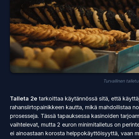
Turvallinen talletu
Talleta 2e
tarkoittaa käytännössä sitä, että käyttä
rahansiirtopainikkeen kautta, mikä mahdollistaa n
prosesseja. Tässä tapauksessa kasinoiden tarjoam
vaihtelevat, mutta 2 euron minimitalletus on perint
ei ainoastaan korosta helppokäyttöisyyttä, vaan myö