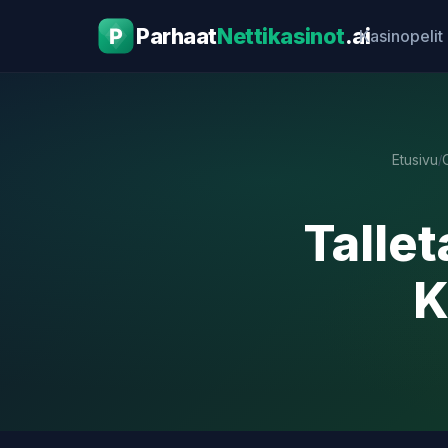
Parhaat
Nettikasinot
.ai
Kasinopelit
Etusivu
Tallet
K