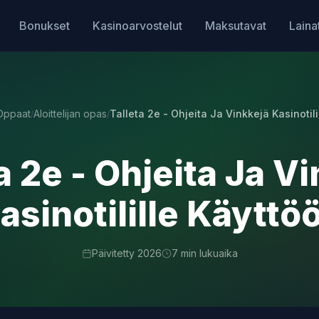
Bonukset
Kasinoarvostelut
Maksutavat
Laina
Oppaat
Aloittelijan opas
Talleta 2e - Ohjeita Ja Vinkkejä Kasinotilil
a 2e - Ohjeita Ja V
asinotilille Käyttö
Päivitetty 2026
7 min lukuaika