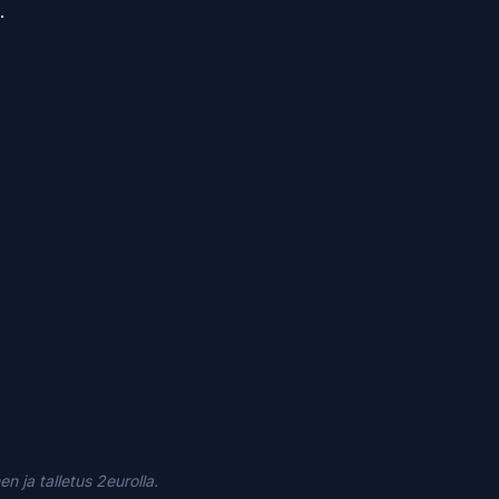
.
n ja talletus 2eurolla.