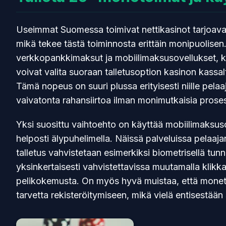
Useimmat Suomessa toimivat nettikasinot tarjoavat
mikä tekee tästä toiminnosta erittäin monipuolisen.
verkkopankkimaksut ja mobiilimaksusovellukset, ku
voivat valita suoraan talletusoption kasinon kassal
Tämä nopeus on suuri plussa erityisesti niille pela
vaivatonta rahansiirtoa ilman monimutkaisia prose
Yksi suosittu vaihtoehto on käyttää mobiilimaksuso
helposti älypuhelimella. Näissä palveluissa pelaaja
talletus vahvistetaan esimerkiksi biometrisellä tunn
yksinkertaisesti vahvistettavissa muutamalla klikk
pelikokemusta. On myös hyvä muistaa, että monet 
tarvetta rekisteröitymiseen, mikä vielä entisestään