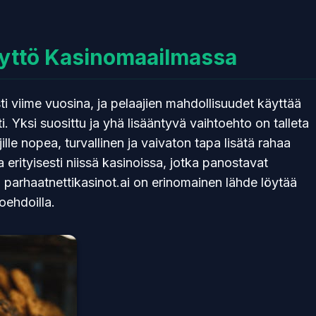
Käyttö Kasinomaailmassa
i viime vuosina, ja pelaajien mahdollisuudet käyttää
i. Yksi suosittu ja yhä lisääntyvä vaihtoehto on talleta
ille nopea, turvallinen ja vaivaton tapa lisätä rahaa
 erityisesti niissä kasinoissa, jotka panostavat
parhaatnettikasinot.ai on erinomainen lähde löytää
oehdoilla.