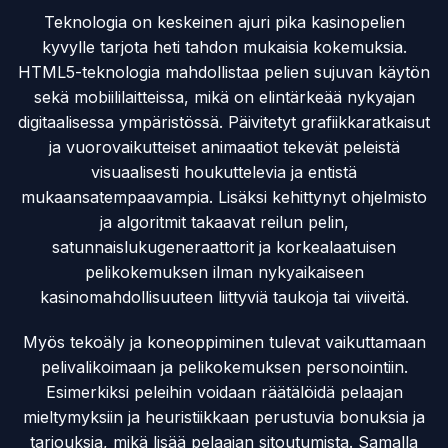
Teknologia on keskeinen ajuri pika kasinopelien
kyvylle tarjota heti tahdon mukaisia kokemuksia.
HTML5-teknologia mahdollistaa pelien sujuvan käytön
sekä mobiililaitteissa, mikä on elintärkeää nykyajan
digitaalisessa ympäristössä. Päivitetyt grafiikkaratkaisut
ja vuorovaikutteiset animaatiot tekevät peleistä
visuaalisesti houkuttelevia ja entistä
mukaansatempaavampia. Lisäksi kehittynyt ohjelmisto
ja algoritmit takaavat reilun pelin,
satunnaislukugeneraattorit ja korkealaatuisen
pelikokemuksen ilman nykyaikaiseen
kasinomahdollisuuteen liittyviä taukoja tai viiveitä.
Myös tekoäly ja koneoppiminen tulevat vaikuttamaan
pelivalikoimaan ja pelikokemuksen personointiin.
Esimerkiksi peleihin voidaan räätälöidä pelaajan
mieltymyksiin ja heuristiikkaan perustuvia bonuksia ja
tarjouksia, mikä lisää pelaajan sitoutumista. Samalla