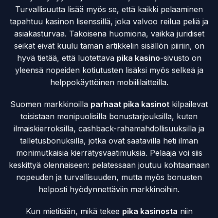
Turvallisuutta lisää myös se, että kaikki pelaaminen
tapahtuu kasinon lisenssillä, joka valvoo reilua peliä ja
asiakasturvaa. Takoisena huomiona, vaikka juridiset
seikat eivät kuulu tämän artikkelin sisällön piiriin, on
hyvä tietää, että luotettava
pika kasino
-sivusto on
yleensä nopeiden kotiutusten lisäksi myös selkeä ja
helppokäyttöinen mobiililaitteilla.
Suomen markkinoilla
parhaat pika kasinot
kilpailevat
toisistaan monipuolisilla bonustarjouksilla, kuten
ilmaiskierroksilla, cashback-rahamahdollisuuksilla ja
talletusbonuksilla, jotka ovat saatavilla heti ilman
monimutkaisia kierrätysvaatimuksia. Pelaaja voi siis
keskittyä olennaiseen: pelatessaan joutuu kohtaamaan
nopeuden ja turvallisuuden, mutta myös bonusten
helposti hyödynnettäviin markkinoihin.
Kun mietitään, mikä tekee
pika kasinosta
niin