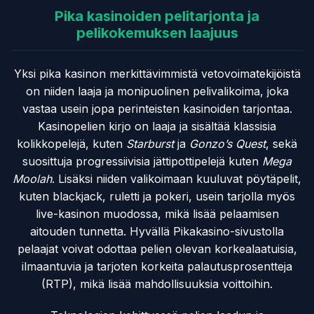
Pika kasinoiden pelitarjonta ja
pelikokemuksen laajuus
Yksi pika kasinon merkittävimmistä vetovoimatekijöistä
on niiden laaja ja monipuolinen pelivalikoima, joka
vastaa usein jopa perinteisten kasinoiden tarjontaa.
Kasinopelien kirjo on laaja ja sisältää klassisia
kolikkopelejä, kuten
Starburst
ja
Gonzo’s Quest
, sekä
suosittuja progressiivisia jättipottipelejä kuten
Mega
Moolah
. Lisäksi niiden valikoimaan kuuluvat pöytäpelit,
kuten blackjack, ruletti ja pokeri, usein tarjolla myös
live-kasinon muodossa, mikä lisää pelaamisen
aitouden tunnetta. Hyvällä Pikakasino-sivustolla
pelaajat voivat odottaa pelien olevan korkealaatuisia,
ilmaantuvia ja tarjoten korkeita palautusprosentteja
(RTP), mikä lisää mahdollisuuksia voittoihin.