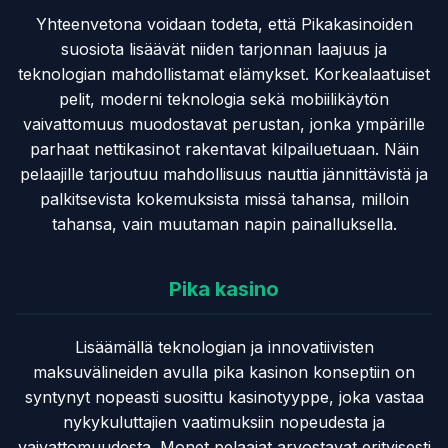
Yhteenvetona voidaan todeta, että Pikakasinoiden
suosiota lisäävät niiden tarjonnan laajuus ja
teknologian mahdollistamat elämykset. Korkealaatuiset
pelit, moderni teknologia sekä mobiilikäytön
vaivattomuus muodostavat perustan, jonka ympärille
parhaat nettikasinot rakentavat kilpailuetuaan. Näin
pelaajille tarjoutuu mahdollisuus nauttia jännittävistä ja
palkitsevista kokemuksista missä tahansa, milloin
tahansa, vain muutaman napin painalluksella.
Pika kasino
Lisäämällä teknologian ja innovatiivisten
maksuvälineiden avulla pika kasinon konseptiin on
syntynyt nopeasti suosittu kasinotyyppe, joka vastaa
nykykuluttajien vaatimuksiin nopeudesta ja
vaivattomuudesta. Monet pelaajat arvostavat erityisesti