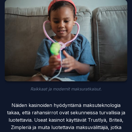
Raikkaat ja modernit maksuratkaisut.
Näiden kasinoiden hyödyntämä maksuteknologia
takaa, että rahansiirrot ovat sekunneissa turvallisia ja
luotettavia. Useat kasinot käyttävät Trustlyä, Briteä,
Zimpleriä ja muita luotettavia maksuvälittäjiä, jotka