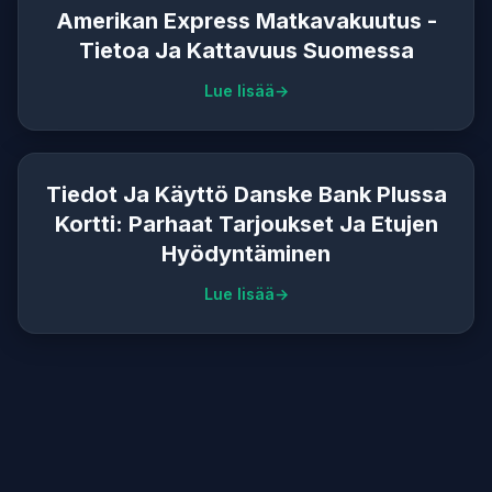
Amerikan Express Matkavakuutus -
Tietoa Ja Kattavuus Suomessa
Lue lisää
Tiedot Ja Käyttö Danske Bank Plussa
Kortti: Parhaat Tarjoukset Ja Etujen
Hyödyntäminen
Lue lisää