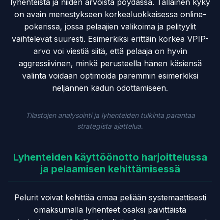
lyhenteistä ja niiden arvoista pöydässä. Tällainen kyky
on avain menestykseen korkealuokkaisessa online-
pokerissa, jossa pelaajien valikoima ja pelityylit
vaihtelevat suuresti. Esimerkiksi erittäin korkea VPIP-
arvo voi viestiä siitä, että pelaaja on hyvin
aggressiivinen, minkä perusteella hänen käsiensä
valinta voidaan optimoida paremmin esimerkiksi
neljännen kadun odottamiseen.
Tilastojen analysointi ja lyhenteiden tulkinta parantaa
strategista ajattelua.
Lyhenteiden käyttöönotto harjoittelussa
ja pelaamisen kehittämisessä
Pelurit voivat kehittää omaa peliään systemaattisesti
omaksumalla lyhenteet osaksi päivittäistä