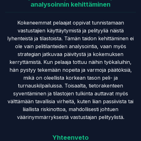
analysoinnin kehittäminen
Kokeneemmat pelaajat oppivat tunnistamaan
vastustajien käyttäytymistä ja pelityyliä näistä
lyhenteistä ja tilastoista. Tämän taidon kehittäminen ei
ole vain pelitilanteiden analysointia, vaan myös
strategian jatkuvaa päivitystä ja kokemuksen
kerryttämistä. Kun pelaaja tottuu näihin työkaluihin,
hän pystyy tekemään nopeita ja varmoja päätöksiä,
mikä on oleellista korkean tason peli- ja
turnauskilpailuissa. Toisaalta, tietorakenteen
syventäminen ja tilastojen tulkinta auttavat myös
välttämään tavallisia virheitä, kuten liian passiivista tai
liiallista riskinottoa, mahdollisesti johtuen
väärinymmärryksestä vastustajan pelityylistä.
Yhteenveto