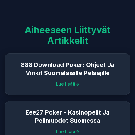
Aiheeseen Liittyvät
Artikkelit
888 Download Poker: Ohjeet Ja
Vinkit Suomalaisille Pelaajille
Lue lisää
Eee27 Poker - Kasinopelit Ja
Pelimuodot Suomessa
Lue lisää