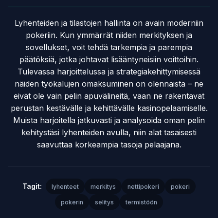
Lyhenteiden ja tilastojen hallinta on avain moderniin
pokeriin. Kun ymmärrät niiden merkityksen ja
sovellukset, voit tehdä tarkempia ja parempia
päätöksiä, jotka johtavat lisääntyneisiin voittoihin.
Tulevassa harjoittelussa ja strategiakehittymisessä
näiden työkalujen omaksuminen on olennaista – ne
eivät ole vain pelin apuvälineitä, vaan ne rakentavat
perustan kestävälle ja kehittävälle kasinopelaamiselle.
Muista harjoitella jatkuvasti ja analysoida oman pelin
kehitystäsi lyhenteiden avulla, niin alat tasaisesti
saavuttaa korkeampia tasoja pelaajana.
Tagit:
lyhenteet
merkitys
nettipokeri
pokeri
pokerin
selitys
termistöön