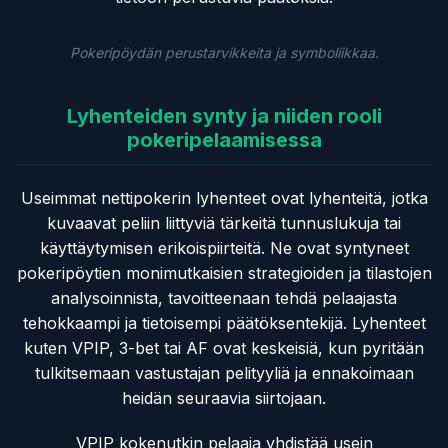
Pokeripöydän perustarvikkeita ja symboliikkaa.
Lyhenteiden synty ja niiden rooli
pokeripelaamisessa
Useimmat nettipokerin lyhenteet ovat lyhenteitä, jotka
kuvaavat peliin liittyviä tärkeitä tunnuslukuja tai
käyttäytymisen erikoispiirteitä. Ne ovat syntyneet
pokeripöytien monimutkaisien strategioiden ja tilastojen
analysoinnista, tavoitteenaan tehdä pelaajasta
tehokkaampi ja tietoisempi päätöksentekijä. Lyhenteet
kuten VPIP, 3-bet tai AF ovat keskeisiä, kun pyritään
tulkitsemaan vastustajan pelityyliä ja ennakoimaan
heidän seuraavia siirtojaan.
VPIP kokenutkin pelaaja yhdistää usein