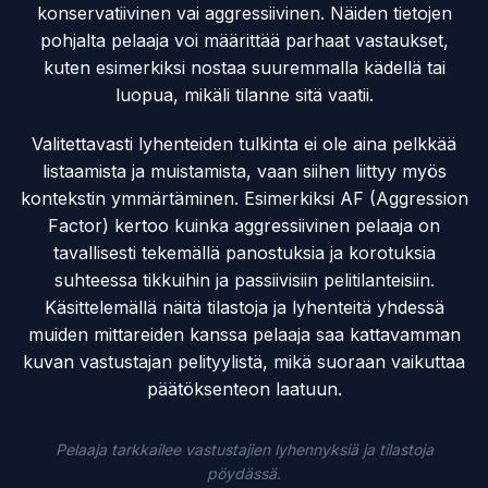
konservatiivinen vai aggressiivinen. Näiden tietojen
pohjalta pelaaja voi määrittää parhaat vastaukset,
kuten esimerkiksi nostaa suuremmalla kädellä tai
luopua, mikäli tilanne sitä vaatii.
Valitettavasti lyhenteiden tulkinta ei ole aina pelkkää
listaamista ja muistamista, vaan siihen liittyy myös
kontekstin ymmärtäminen. Esimerkiksi AF (Aggression
Factor) kertoo kuinka aggressiivinen pelaaja on
tavallisesti tekemällä panostuksia ja korotuksia
suhteessa tikkuihin ja passiivisiin pelitilanteisiin.
Käsittelemällä näitä tilastoja ja lyhenteitä yhdessä
muiden mittareiden kanssa pelaaja saa kattavamman
kuvan vastustajan pelityylistä, mikä suoraan vaikuttaa
päätöksenteon laatuun.
Pelaaja tarkkailee vastustajien lyhennyksiä ja tilastoja
pöydässä.