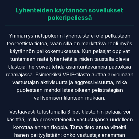
Lyhenteiden käytännön sovellukset
pokeripeliessä
Ymmärrys nettipokerin lyhenteistä ei ole pelkästään
teoreettista tietoa, vaan sillä on merkittävä rooli myös
käytännön pelikokemuksessa. Kun pelaajat oppivat
tuntemaan näitä lyhenteitä ja niiden taustalla olevia
tilastoja, he voivat tehdä asiantuntevampia päätöksiä
reaaliajassa. Esimerkiksi VPIP-tilasto auttaa arvioimaan
vastustajan aktiivisuutta ja aggressiivisuutta, mikä
puolestaan mahdollistaa oikean pelistrategian
valitsemisen tilanteen mukaan.
Vastaavasti tutustumalla 3-bet-tilastoihin pelaaja voi
käsittää, millä prosentteineilla vastustajansa uudelleen
korottaa ennen floppia. Tämä tieto antaa viitteitä
hänen pelityylistään: onko vastustaja enemmän