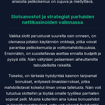
ansiosta pelikokemus on sujuva ja miellyttävä.
Slotsanostot ja strategiat parhaiden
nettikasinoiden valinnassa
Vaikka slotit perustuvat suurelta osin onneen, on
olemassa joitakin käytännön vinkkejä, jotka voivat
parantaa pelikokemusta ja voittomahdollisuuksia.
Ensinnäkin, on suositeltavaa asettaa ennalta budjetti ja
pysyä sillä. Näin vältytään pelaamisen aiheuttamilta
taloudellisilta riskeiltä.
Toiseksi, on tärkeää hyödyntää kasinon tarjoamat
bonukset, erityisesti ilmaiskierrokset, jotka
mahdollistavat kokeilut ilman omaa talletusta. Näin voit
tutustua slotteihin ja löytää omalle tyylillesi parhaiten
sopivat pelit. Muista kuitenkin aina lukea bonusehdot
ja kierrätysvaatimukset, jotta voit oikeasti hyödyntää