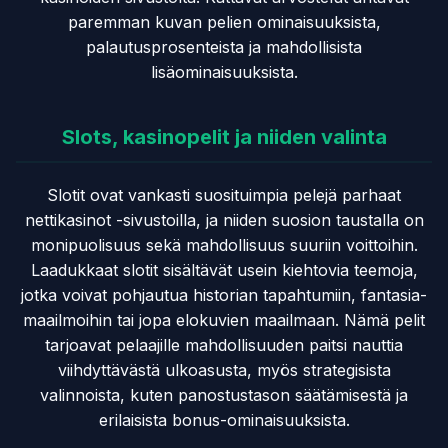
paremman kuvan pelien ominaisuuksista,
palautusprosenteista ja mahdollisista
lisäominaisuuksista.
Slots, kasinopelit ja niiden valinta
Slotit ovat vankasti suosituimpia pelejä parhaat
nettikasinot -sivustoilla, ja niiden suosion taustalla on
monipuolisuus sekä mahdollisuus suuriin voittoihin.
Laadukkaat slotit sisältävät usein kiehtovia teemoja,
jotka voivat pohjautua historian tapahtumiin, fantasia-
maailmoihin tai jopa elokuvien maailmaan. Nämä pelit
tarjoavat pelaajille mahdollisuuden paitsi nauttia
viihdyttävästä ulkoasusta, myös strategisista
valinnoista, kuten panostustason säätämisestä ja
erilaisista bonus-ominaisuuksista.