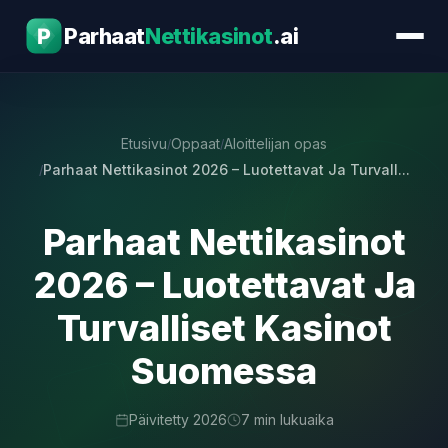
Parhaat
Nettikasinot
.ai
Kasinopelit
Etusivu
Oppaat
Aloittelijan opas
Bonukset
Parhaat Nettikasinot 2026 – Luotettavat Ja Turvall...
Kasinoarvostelut
Parhaat Nettikasinot
Maksutavat
2026 – Luotettavat Ja
Lainat ja Rahoitus
Turvalliset Kasinot
Suomessa
Oppaat
Yhteystiedot
Päivitetty 2026
7 min lukuaika