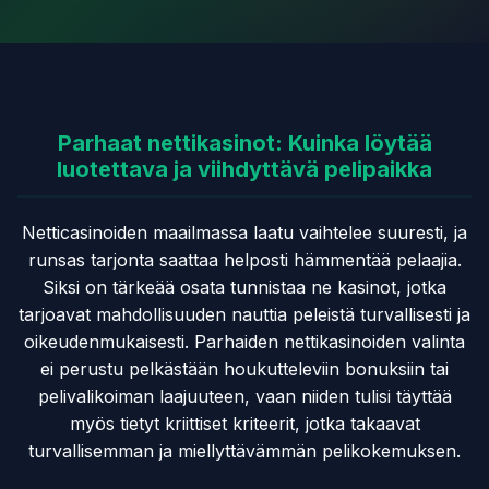
Yhteystiedot →
Parhaat nettikasinot: Kuinka löytää
luotettava ja viihdyttävä pelipaikka
Netticasinoiden maailmassa laatu vaihtelee suuresti, ja
runsas tarjonta saattaa helposti hämmentää pelaajia.
Siksi on tärkeää osata tunnistaa ne kasinot, jotka
tarjoavat mahdollisuuden nauttia peleistä turvallisesti ja
oikeudenmukaisesti. Parhaiden nettikasinoiden valinta
ei perustu pelkästään houkutteleviin bonuksiin tai
pelivalikoiman laajuuteen, vaan niiden tulisi täyttää
myös tietyt kriittiset kriteerit, jotka takaavat
turvallisemman ja miellyttävämmän pelikokemuksen.