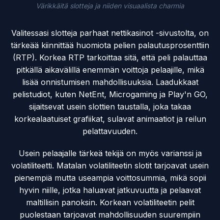
Värikkäitä slotteja ja niiden visuaalista charmia
Valitessasi slotteja parhaat nettikasinot -sivustolta, on
tärkeää kiinnittää huomiota pelien palautusprosenttiin
(RTP). Korkea RTP tarkoittaa sitä, että peli palauttaa
pitkällä aikavälillä enemmän voittoja pelaajille, mikä
lisää onnistumisen mahdollisuuksia. Laadukkaat
pelistudiot, kuten NetEnt, Microgaming ja Play'n GO,
sijaitsevat usein slottien taustalla, joka takaa
korkealaatuiset grafiikat, sulavat animaatiot ja reilun
pelattavuuden.
Usein pelaajalle tärkeä tekijä on myös varianssi ja
volatiliteetti. Matalan volatiliteetin slotit tarjoavat usein
pienempiä mutta useampia voittosummia, mikä sopii
hyvin niille, jotka haluavat jatkuvuutta ja pelaavat
maltillisin panoksin. Korkean volatiliteetin pelit
puolestaan tarjoavat mahdollisuuden suurempiin