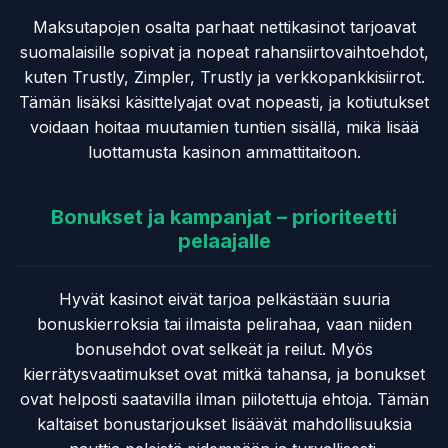
Maksutapojen osalta parhaat nettikasinot tarjoavat
suomalaisille sopivat ja nopeat rahansiirtovaihtoehdot,
kuten Trustly, Zimpler, Trustly ja verkkopankkisiirrot.
Tämän lisäksi käsittelyajat ovat nopeasti, ja kotiutukset
voidaan hoitaa muutamien tuntien sisällä, mikä lisää
luottamusta kasinon ammattitaitoon.
Bonukset ja kampanjat – prioriteetti
pelaajalle
Hyvät kasinot eivät tarjoa pelkästään suuria
bonuskierroksia tai ilmaista pelirahaa, vaan niiden
bonusehdot ovat selkeät ja reilut. Myös
kierrätysvaatimukset ovat mitkä tahansa, ja bonukset
ovat helposti saatavilla ilman piilotettuja ehtoja. Tämän
kaltaiset bonustarjoukset lisäävät mahdollisuuksia