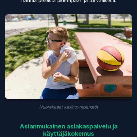
nauttia peleistä pidempään ja turvallisesti.
Nuorekkaat kasinoympäristöt
Asianmukainen asiakaspalvelu ja
käyttäjäkokemus