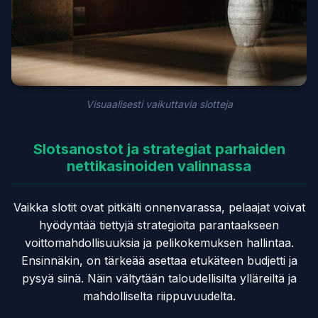
Visuaalisesti vaikuttavia slotteja
Slotsanostot ja strategiat parhaiden
nettikasinoiden valinnassa
Vaikka slotit ovat pitkälti onnenvarassa, pelaajat voivat
hyödyntää tiettyjä strategioita parantaakseen
voittomahdollisuuksia ja pelikokemuksen hallintaa.
Ensinnäkin, on tärkeää asettaa etukäteen budjetti ja
pysyä siinä. Näin vältytään taloudellisilta ylläreiltä ja
mahdolliselta riippuvuudelta.