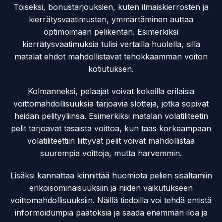
Toiseksi, bonustarjouksien, kuten ilmaiskierrosten ja
kierrätysvaatimusten, ymmärtäminen auttaa
optimoimaan pelikentän. Esimerkiksi
kierrätysvaatimuksia tulisi vertailla huolella, sillä
matalat ehdot mahdollistavat tehokkaamman voiton
kotiutuksen.
Kolmanneksi, pelaajat voivat kokeilla erilaisia
voittomahdollisuuksia tarjoavia slotteja, jotka sopivat
heidän pelityyliinsä. Esimerkiksi matalan volatiliteetin
pelit tarjoavat tasaista voittoa, kun taas korkeampaan
volatiliteettiin liittyvät pelit voivat mahdollistaa
suurempia voittoja, mutta harvemmin.
Lisäksi kannattaa kiinnittää huomiota pelien sisältämiin
erikoisominaisuuksiin ja niiden vaikutukseen
voittomahdollisuuksiin. Näillä tiedoilla voi tehdä entistä
informoidumpia päätöksiä ja saada enemmän iloa ja